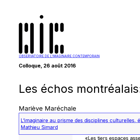
OBSERVATOIRE DE L'IMAGINAIRE CONTEMPORAIN
Colloque, 26 août 2016
Les échos montréalais:
Mariève Maréchale
L’imaginaire au prisme des disciplines culturelles
,
é
Mathieu Simard
«Les tiers espaces ass