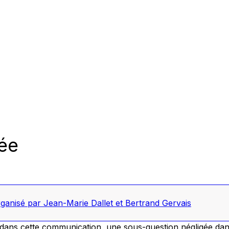
ée
anisé par Jean-Marie Dallet et Bertrand Gervais
, dans cette communication, une sous-question négligée dan