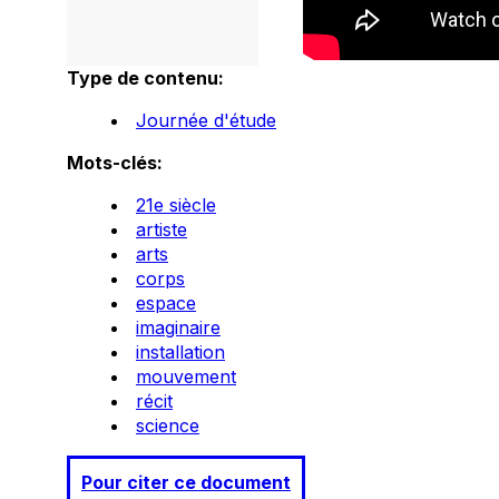
Type de contenu:
Journée d'étude
Mots-clés:
21e siècle
artiste
arts
corps
espace
imaginaire
installation
mouvement
récit
science
Pour citer ce document