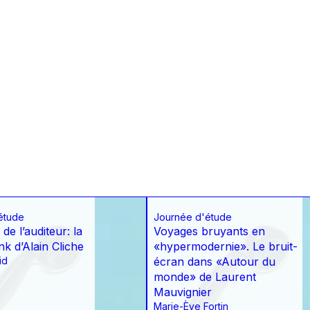
étude
Journée d'étude
e l’auditeur: la
Voyages bruyants en
unk d’Alain Cliche
«hypermodernie». Le bruit-
id
écran dans «Autour du
monde» de Laurent
Mauvignier
Marie-Ève Fortin