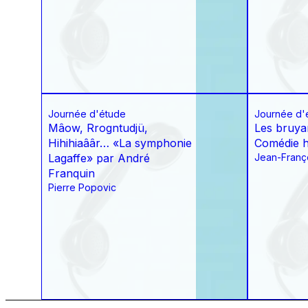
Journée d'étude
Journée d'
Mâow, Rrogntudjü,
Les bruya
Hihihiaââr… «La symphonie
Comédie 
Lagaffe» par André
Jean-Franço
Franquin
Pierre Popovic