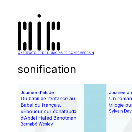
OBSERVATOIRE DE L'IMAGINAIRE CONTEMPORAIN
sonification
Journée d'étude
Journée d'
Du babil de l’enfance au
Un roman d
Babel du français.
trilogie p
«Éboueur sur échafaud»
Sylvain Dav
d’Abdel Hafed Benotman
Bernabé Wesley