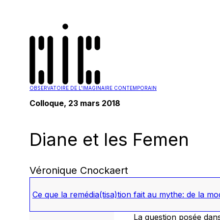
OBSERVATOIRE DE L'IMAGINAIRE CONTEMPORAIN
Colloque, 23 mars 2018
Diane et les Femen
Véronique Cnockaert
Ce que la remédia(tisa)tion fait au mythe: de la mo
La question posée dans