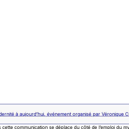
dernité à aujourd’hui
,
événement organisé par Véronique C
 cette communication se déplace du côté de l’emploi du m