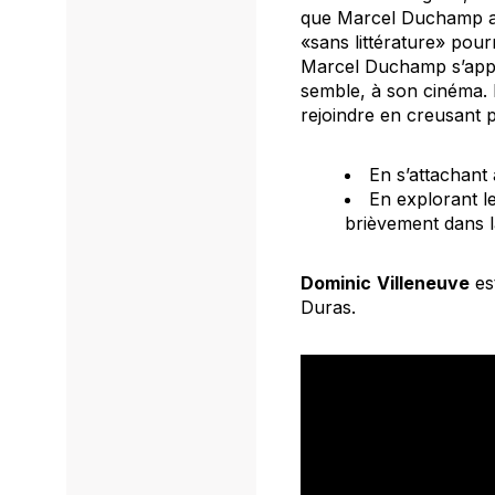
que Marcel Duchamp avai
«sans littérature» pourr
Marcel Duchamp s’appliq
semble, à son cinéma.
rejoindre en creusant 
En s’attachant 
En explorant l
brièvement dans la 
Dominic
Villeneuve
est
Duras.