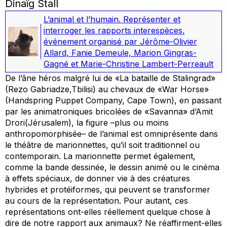
Dinaïg Stall
L’animal et l’humain. Représenter et
interroger les rapports interespèces
,
événement organisé par Jérôme-Olivier
Allard, Fanie Demeule, Marion Gingras-
Gagné et Marie-Christine Lambert-Perreault
De l’âne héros malgré lui de «La bataille de Stalingrad»
(Rezo Gabriadze,Tbilisi) au chevaux de «War Horse»
(Handspring Puppet Company, Cape Town), en passant
par les animatroniques bricolées de «Savanna» d’Amit
Drori(Jérusalem), la figure –plus ou moins
anthropomorphisée– de l’animal est omniprésente dans
le théâtre de marionnettes, qu’il soit traditionnel ou
contemporain. La marionnette permet également,
comme la bande dessinée, le dessin animé ou le cinéma
à effets spéciaux, de donner vie à des créatures
hybrides et protéiformes, qui peuvent se transformer
au cours de la représentation. Pour autant, ces
représentations ont-elles réellement quelque chose à
dire de notre rapport aux animaux? Ne réaffirment-elles