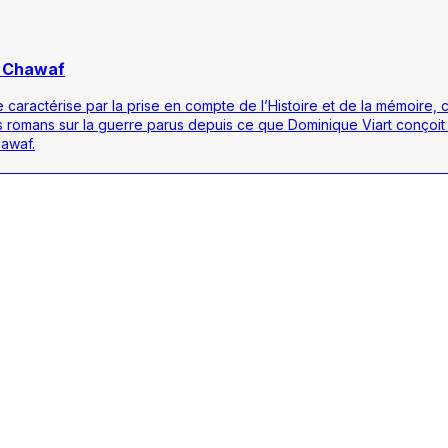
l Chawaf
 caractérise par la prise en compte de l’Histoire et de la mémoire, 
 romans sur la guerre parus depuis ce que Dominique Viart conçoi
hawaf.