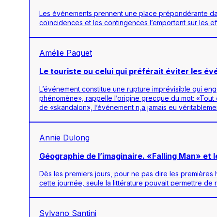
Les événements prennent une place prépondérante dans 
coïncidences et les contingences l’emportent sur les eff
Amélie Paquet
Le touriste ou celui qui préférait éviter le
L’événement constitue une rupture imprévisible qui en
phénomène», rappelle l’origine grecque du mot: «Tout 
de «skandalon», l’événement n,a jamais eu véritablemen
Annie Dulong
Géographie de l’imaginaire. «Falling Man» et 
Dès les premiers jours, pour ne pas dire les premières h
cette journée, seule la littérature pouvait permettre d
Sylvano Santini