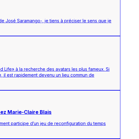
de José Saramango-, je tiens à préciser le sens que je
d Life» à la recherche des avatars les plus fameux. Si
re, il est rapidement devenu un lieu commun de
ez Marie-Claire Blais
ement participe d’un jeu de reconfiguration du temps