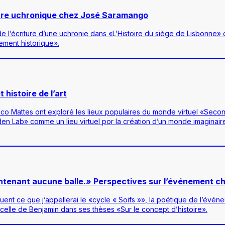
riture uchronique chez José Saramango
e l’écriture d’une uchronie dans «L’Histoire du siège de Lisbonne» 
ement historique».
histoire de l’art
nco Mattes ont exploré les lieux populaires du monde virtuel «Secon
den Lab» comme un lieu virtuel por la création d’un monde imaginai
ontenant aucune balle.» Perspectives sur l’événement ch
tuent ce que j’appellerai le «cycle « Soifs »», la poétique de l’évén
celle de Benjamin dans ses thèses «Sur le concept d’histoire».