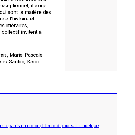
xceptionnel, il exige
 qui sont la matière des
de l’histoire et
 littéraires,
ollectif invitent à
ais, Marie-Pascale
no Santini, Karin
ous égards un concept fécond pour saisir quelque