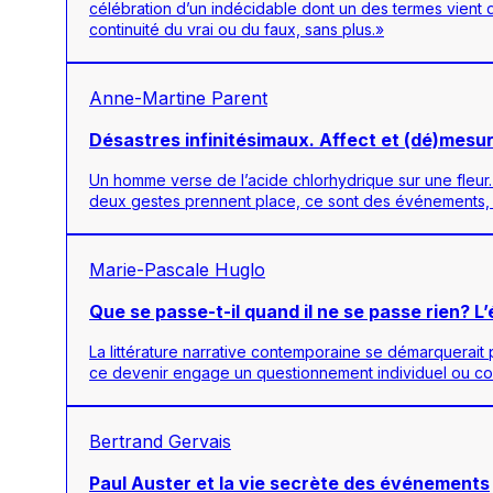
célébration d’un indécidable dont un des termes vient d
continuité du vrai ou du faux, sans plus.»
Anne-Martine Parent
Désastres infinitésimaux. Affect et (dé)mesu
Un homme verse de l’acide chlorhydrique sur une fleur.
deux gestes prennent place, ce sont des événements, de
Marie-Pascale Huglo
Que se passe-t-il quand il ne se passe rien? L
La littérature narrative contemporaine se démarquerait p
ce devenir engage un questionnement individuel ou collec
Bertrand Gervais
Paul Auster et la vie secrète des événements