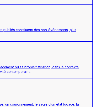
res publiés constituent des non-événements, plus
ffacement ou sa problématisation, dans le contexte
tivité contemporaine.
e, un couronnement, le sacre d’un état fugace, la