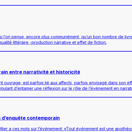
t, si l’on pense, encore plus communément, qu’un bon nombre de liv
lité littéraire -production narrative et effet de fiction.
n entre narrativité et historicité
t ouvrage, est parfois lié aux affects, parfois envisagé dans son e
timulant d’entamer une réflexion sur le rôle de l’événement en narra
an d’enquête contemporain
llier a ces mots sur l’événement: «Tout événement est une apothéos