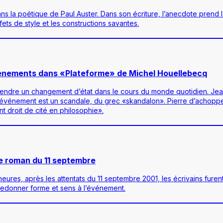
la poétique de Paul Auster. Dans son écriture, l’anecdote prend le
ets de style et les constructions savantes.
s événements dans «Plateforme» de Michel Houellebecq
gendre un changement d’état dans le cours du monde quotidien. Jea
événement est un scandale, du grec «skandalon». Pierre d’achoppeme
t droit de cité en philosophie».
le roman du 11 septembre
eures, après les attentats du 11 septembre 2001, les écrivains furent
e redonner forme et sens à l’événement.