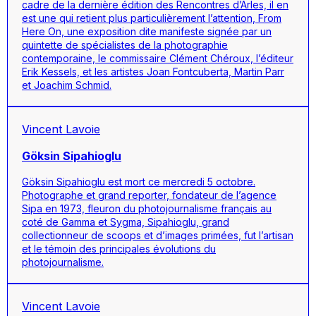
cadre de la dernière édition des Rencontres d’Arles, il en
est une qui retient plus particulièrement l’attention, From
Here On, une exposition dite manifeste signée par un
quintette de spécialistes de la photographie
contemporaine, le commissaire Clément Chéroux, l’éditeur
Erik Kessels, et les artistes Joan Fontcuberta, Martin Parr
et Joachim Schmid.
Vincent Lavoie
Göksin Sipahioglu
Göksin Sipahioglu est mort ce mercredi 5 octobre.
Photographe et grand reporter, fondateur de l’agence
Sipa en 1973, fleuron du photojournalisme français au
coté de Gamma et Sygma, Sipahioglu, grand
collectionneur de scoops et d’images primées, fut l’artisan
et le témoin des principales évolutions du
photojournalisme.
Vincent Lavoie