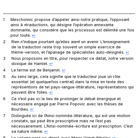
1
Meschonnic propose d’appeler ainsi notre pratique, l’opposant
ainsi à «traduction», qui désigne l’opération annexante
dominante, qui considère que les processus est délimité une fois
pour toute.
↩︎
2
Rien n’indique pourtant qu’elles aient un avenir. L’enseignement
de la traduction reste trop souvent un simple exercice de
thème-version, et l’apanage de spécialistes auto-désignés.
↩︎
3
Nous proposons en titre, pour respecter ce diktat, notre version
doxique de
Hamlet
.
↩︎
4
Le terme est de Benjamin.
↩︎
5
Au sens large, cela signifie que le traducteur joue un rôle
essentiel (et quelquefois central) dans la mise en texte des
représentions de tel pays-langue-littérature, représentations qui
peuvent être folles.
↩︎
6
Ce n’est pas ici le lieu de prolonger le débat énergique et
nécessaire engagé par Pierre Popovic avec les thèses de
Bourdieu.
↩︎
7
Distinguée ici de l’Ainsi-nommée-littérature, qui est une «notion
constat», qui peut être prescriptive mais ne l’est pas
nécessairement. L’Ainsi-nommée-écriture est prescription. C’est
sa nature même.
↩︎
8
Le volume sera co-dirigé avec Marie Vrinat-Nikolov.
↩︎