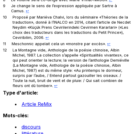
9
Je change le sens de l’expression appliquée par Sartre à
Camus.
↩︎
10
Proposé par Mariéva Chalvi, lors du séminaire «Théories de la
traduction», donné à l’INALCO en 2014, citant l’article de Necdet
Neydim «Küçük Prens Cevirilerindeki Cevirmen Kararlari» («Les
choix des traducteurs dans les traductions du
Petit Prince
»),
Ceviribilim, 2006.
↩︎
11
Meschonnic appelait cela un «monstre par excès».
↩︎
12
La Montagne vide
, Anthologie de la poésie chinoise, Albin
Michel, 1987. La collection s’appelle «Spiritualités vivantes», ce
qui peut orienter la lecture; la version de l’anthologie Demiéville
(
La Montagne vide
, Anthologie de la poésie chinoise, Albin
Michel, 1987) est du même style: «Au printemps le dormeur,
surpris par l’aube, / Entend partout gazouiller les oiseaux. /
Toute la nuit, bruit de vent et de pluie: / Qui sait combien de
fleurs ont dû tomber».
↩︎
Type d'article:
Article ReMix
Mots-clés:
discours
littérature