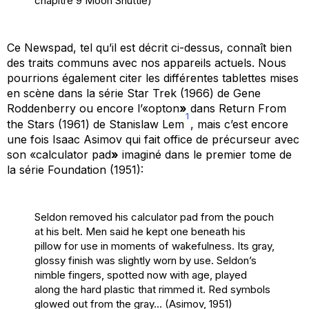
chapitre 9 Moon Shuttle)
Ce Newspad, tel qu’il est décrit ci-dessus, connaît bien
des traits communs avec nos appareils actuels. Nous
pourrions également citer les différentes tablettes mises
en scène dans la série
Star Trek
(1966) de Gene
Roddenberry ou encore l’«opton
»
dans
Return From
1
the Stars
(1961) de Stanislaw Lem
, mais c’est encore
une fois Isaac Asimov qui fait office de précurseur avec
son «calculator pad
»
imaginé dans le premier tome de
la série
Foundation
(1951):
Seldon removed his calculator pad from the pouch
at his belt. Men said he kept one beneath his
pillow for use in moments of wakefulness. Its gray,
glossy finish was slightly worn by use. Seldon’s
nimble fingers, spotted now with age, played
along the hard plastic that rimmed it. Red symbols
glowed out from the gray… (Asimov, 1951)