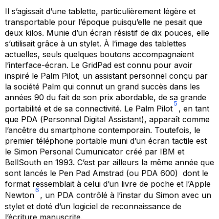
Il s’agissait d’une tablette, particulièrement légère et
transportable pour l’époque puisqu’elle ne pesait que
deux kilos. Munie d’un écran résistif de dix pouces, elle
s’utilisait grâce à un stylet. À l’image des tablettes
actuelles, seuls quelques boutons accompagnaient
l’interface-écran. Le GridPad est connu pour avoir
inspiré le Palm Pilot, un assistant personnel conçu par
la société Palm qui connut un grand succès dans les
années 90 du fait de son prix abordable, de sa grande
5
portabilité et de sa connectivité. Le Palm Pilot
, en tant
que PDA (
Personnal Digital Assistant
), apparaît comme
l’ancêtre du smartphone contemporain. Toutefois, le
premier téléphone portable muni d’un écran tactile est
le Simon Personal Cumunicator créé par IBM et
BellSouth en 1993. C’est par ailleurs la même année que
sont lancés le Pen Pad Amstrad (ou PDA 600) dont le
format ressemblait à celui d’un livre de poche et l’Apple
6
Newton
, un PDA contrôlé à l’instar du Simon avec un
stylet et doté d’un logiciel de reconnaissance de
l’écriture manuscrite.