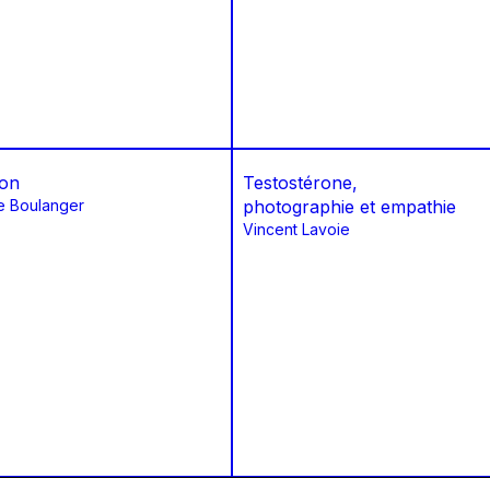
ion
Testostérone,
e Boulanger
photographie et empathie
Vincent Lavoie