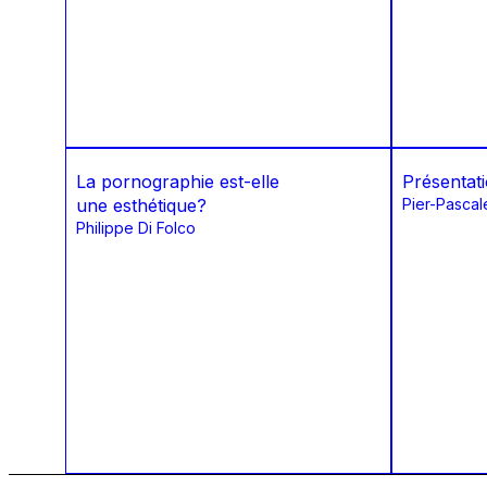
La pornographie est-elle
Présentat
une esthétique?
Pier-Pascal
Philippe Di Folco