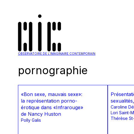
OBSERVATOIRE DE L'IMAGINAIRE CONTEMPORAIN
pornographie
«Bon sexe, mauvais sexe»:
Présentat
la représentation porno-
sexualités,
érotique dans «Infrarouge»
Caroline D
Lori Saint-M
de Nancy Huston
Thérèse St-
Polly Galis