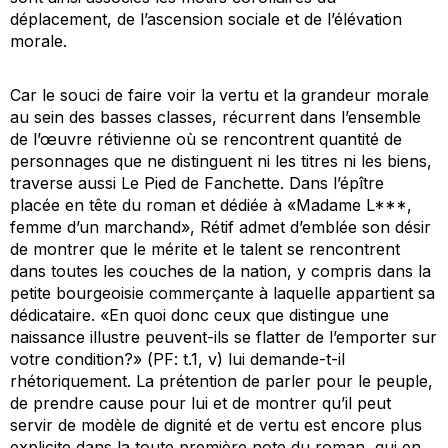
déplacement, de l’ascension sociale et de l’élévation
morale.
Car le souci de faire voir la vertu et la grandeur morale
au sein des basses classes, récurrent dans l’ensemble
de l’œuvre rétivienne où se rencontrent quantité de
personnages que ne distinguent ni les titres ni les biens,
traverse aussi
Le Pied de Fanchette
. Dans l’épître
placée en tête du roman et dédiée à «Madame L***,
femme d’un marchand», Rétif admet d’emblée son désir
de montrer que le mérite et le talent se rencontrent
dans toutes les couches de la nation, y compris dans la
petite bourgeoisie commerçante à laquelle appartient sa
dédicataire. «En quoi donc ceux que distingue une
naissance illustre peuvent-ils se flatter de l’emporter sur
votre condition?» (
PF
: t.1, v) lui demande-t-il
rhétoriquement. La prétention de parler pour le peuple,
de prendre cause pour lui et de montrer qu’il peut
servir de modèle de dignité et de vertu est encore plus
explicite dans la toute première note du roman, qui en