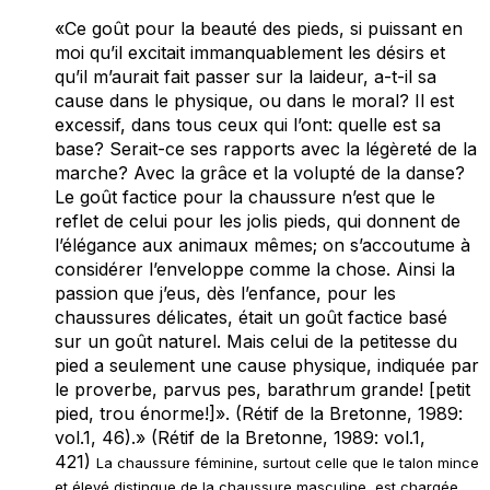
«Ce goût pour la beauté des pieds, si puissant en
moi qu’il excitait immanquablement les désirs et
qu’il m’aurait fait passer sur la laideur, a-t-il sa
cause dans le physique, ou dans le moral? Il est
excessif, dans tous ceux qui l’ont: quelle est sa
base? Serait-ce ses rapports avec la légèreté de la
marche? Avec la grâce et la volupté de la danse?
Le goût factice pour la chaussure n’est que le
reflet de celui pour les jolis pieds, qui donnent de
l’élégance aux animaux mêmes; on s’accoutume à
considérer l’enveloppe comme la chose. Ainsi la
passion que j’eus, dès l’enfance, pour les
chaussures délicates, était un goût factice basé
sur un goût naturel. Mais celui de la petitesse du
pied a seulement une cause physique, indiquée par
le proverbe,
parvus pes, barathrum grande
! [petit
pied, trou énorme!]». (Rétif de la Bretonne, 1989:
vol.1, 46).» (Rétif de la Bretonne, 1989: vol.1,
421)
La chaussure féminine, surtout celle que le talon mince
et élevé distingue de la chaussure masculine, est chargée