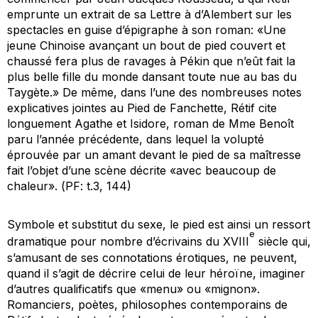
emprunte un extrait de sa
Lettre à d’Alembert sur les
spectacles
en guise d’épigraphe à son roman: «Une
jeune Chinoise avançant un bout de pied couvert et
chaussé fera plus de ravages à Pékin que n’eût fait la
plus belle fille du monde dansant toute nue au bas du
Taygète.» De même, dans l’une des nombreuses notes
explicatives jointes au
Pied de Fanchette
, Rétif cite
longuement
Agathe et Isidore
, roman de Mme Benoît
paru l’année précédente, dans lequel la volupté
éprouvée par un amant devant le pied de sa maîtresse
fait l’objet d’une scène décrite «avec beaucoup de
chaleur». (
PF
: t.3, 144)
Symbole et substitut du sexe, le pied est ainsi un ressort
e
dramatique pour nombre d’écrivains du XVIII
siècle qui,
s’amusant de ses connotations érotiques, ne peuvent,
quand il s’agit de décrire celui de leur héroïne, imaginer
d’autres qualificatifs que «menu» ou «mignon».
Romanciers, poètes, philosophes contemporains de