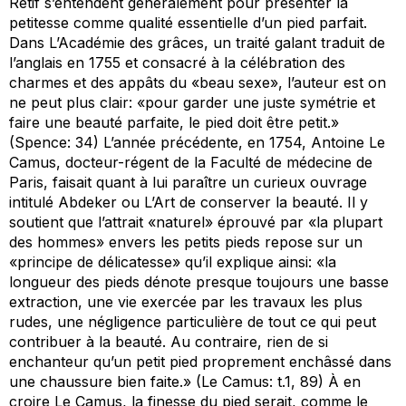
Rétif s’entendent généralement pour présenter la
petitesse comme qualité essentielle d’un pied parfait.
Dans
L’Académie des grâces
, un traité galant traduit de
l’anglais en 1755 et consacré à la célébration des
charmes et des appâts du «beau sexe», l’auteur est on
ne peut plus clair: «pour garder une juste symétrie et
faire une beauté parfaite, le pied doit être petit.»
(Spence: 34) L’année précédente, en 1754, Antoine Le
Camus, docteur-régent de la Faculté de médecine de
Paris, faisait quant à lui paraître un curieux ouvrage
intitulé
Abdeker ou L’Art de conserver la beauté
. Il y
soutient que l’attrait «naturel» éprouvé par «la plupart
des hommes» envers les petits pieds repose sur un
«principe de délicatesse» qu’il explique ainsi: «la
longueur des pieds dénote presque toujours une basse
extraction, une vie exercée par les travaux les plus
rudes, une négligence particulière de tout ce qui peut
contribuer à la beauté. Au contraire, rien de si
enchanteur qu’un petit pied proprement enchâssé dans
une chaussure bien faite.» (Le Camus: t.1, 89) À en
croire Le Camus, la finesse du pied serait, comme le