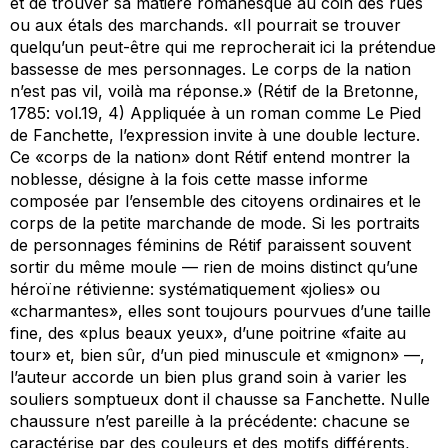
et de trouver sa matière romanesque au coin des rues
ou aux étals des marchands. «Il pourrait se trouver
quelqu’un peut-être qui me reprocherait ici la prétendue
bassesse de mes personnages. Le corps de la nation
n’est pas vil, voilà ma réponse.» (Rétif de la Bretonne,
1785: vol.19, 4) Appliquée à un roman comme
Le Pied
de Fanchette
, l’expression invite à une double lecture.
Ce «corps de la nation» dont Rétif entend montrer la
noblesse, désigne à la fois cette masse informe
composée par l’ensemble des citoyens ordinaires et le
corps de la petite marchande de mode. Si les portraits
de personnages féminins de Rétif paraissent souvent
sortir du même moule — rien de moins distinct qu’une
héroïne rétivienne: systématiquement «jolies» ou
«charmantes», elles sont toujours pourvues d’une taille
fine, des «plus beaux yeux», d’une poitrine «faite au
tour» et, bien sûr, d’un pied minuscule et «mignon» —,
l’auteur accorde un bien plus grand soin à varier les
souliers somptueux dont il chausse sa Fanchette. Nulle
chaussure n’est pareille à la précédente: chacune se
caractérise par des couleurs et des motifs différents,