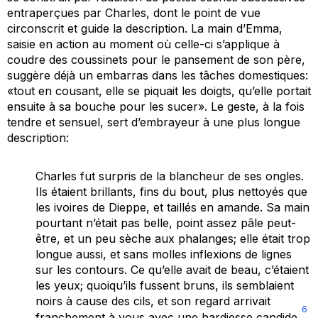
entraperçues par Charles, dont le point de vue
circonscrit et guide la description. La main d’Emma,
saisie en action au moment où celle-ci s’applique à
coudre des coussinets pour le pansement de son père,
suggère déjà un embarras dans les tâches domestiques:
«tout en cousant, elle se piquait les doigts, qu’elle portait
ensuite à sa bouche pour les sucer». Le geste, à la fois
tendre et sensuel, sert d’embrayeur à une plus longue
description:
Charles fut surpris de la blancheur de ses ongles.
Ils étaient brillants, fins du bout, plus nettoyés que
les ivoires de Dieppe, et taillés en amande. Sa main
pourtant n’était pas belle, point assez pâle peut-
être, et un peu sèche aux phalanges; elle était trop
longue aussi, et sans molles inflexions de lignes
sur les contours. Ce qu’elle avait de beau, c’étaient
les yeux; quoiqu’ils fussent bruns, ils semblaient
noirs à cause des cils, et son regard arrivait
6
franchement à vous avec une hardiesse candide.