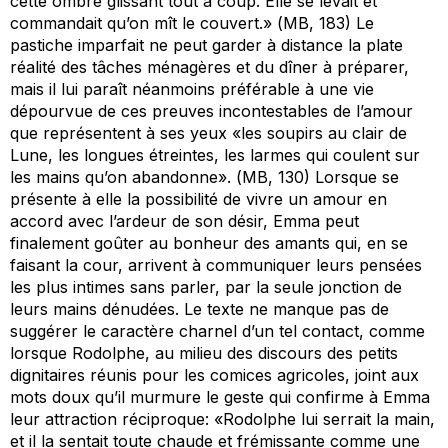
cette ombre glissant tout à coup. Elle se levait et
commandait qu’on mît le couvert.» (
MB
, 183) Le
pastiche imparfait ne peut garder à distance la plate
réalité des tâches ménagères et du dîner à préparer,
mais il lui paraît néanmoins préférable à une vie
dépourvue de ces preuves incontestables de l’amour
que représentent à ses yeux «les soupirs au clair de
Lune, les longues étreintes, les larmes qui coulent sur
les mains qu’on abandonne». (
MB
, 130) Lorsque se
présente à elle la possibilité de vivre un amour en
accord avec l’ardeur de son désir, Emma peut
finalement goûter au bonheur des amants qui, en se
faisant la cour, arrivent à communiquer leurs pensées
les plus intimes sans parler, par la seule jonction de
leurs mains dénudées. Le texte ne manque pas de
suggérer le caractère charnel d’un tel contact, comme
lorsque Rodolphe, au milieu des discours des petits
dignitaires réunis pour les comices agricoles, joint aux
mots doux qu’il murmure le geste qui confirme à Emma
leur attraction réciproque: «Rodolphe lui serrait la main,
et il la sentait toute chaude et frémissante comme une