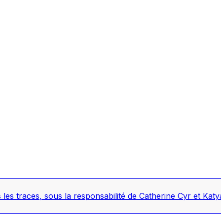
 les traces
, sous la responsabilité de Catherine Cyr et Ka