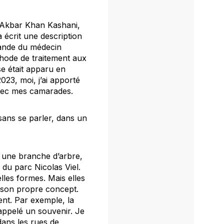
li Akbar Khan Kashani,
 écrit une description
mande du médecin
thode de traitement aux
se était apparu en
2023, moi, j’ai apporté
avec mes camarades.
sans se parler, dans un
r, une branche d’arbre,
du parc Nicolas Viel.
lles formes. Mais elles
 son propre concept.
ent. Par exemple, la
rappelé un souvenir. Je
ans les rues de