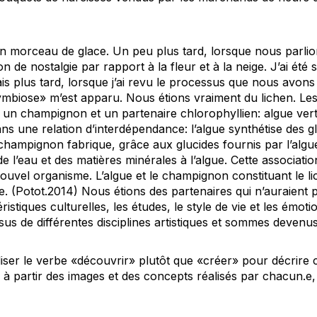
un morceau de glace. Un peu plus tard, lorsque nous parlions
n de nostalgie par rapport à la fleur et à la neige. J’ai été
ais plus tard, lorsque j’ai revu le processus que nous avons
mbiose» m’est apparu. Nous étions vraiment du lichen. Les 
e un champignon et un partenaire chlorophyllien: algue ver
s une relation d’interdépendance: l’algue synthétise des gluc
 champignon fabrique, grâce aux glucides fournis par l’algue
 l’eau et des matières minérales à l’algue. Cette associati
nouvel organisme. L’algue et le champignon constituant le l
ue. (Potot.2014) Nous étions des partenaires qui n’auraient 
istiques culturelles, les études, le style de vie et les émo
us de différentes disciplines artistiques et sommes deven
iliser le verbe «découvrir» plutôt que «créer» pour décrire 
à partir des images et des concepts réalisés par chacun.e, 