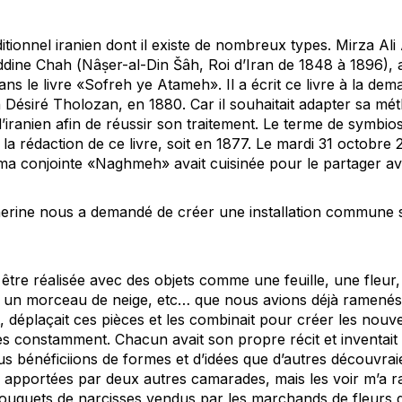
itionnel iranien dont il existe de nombreux types. Mirza A
ddine Chah (
Nâṣer-al-Din Šâh, Roi d’Iran de 1848 à 1896),
a
ns le livre «Sofreh ye Atameh». Il a écrit ce livre à la de
h Désiré Tholozan, en 1880. Car il souhaitait adapter sa mé
 d’iranien afin de réussir son traitement. Le terme de symbio
 la rédaction de ce livre, soit en 1877. Le mardi 31 octobre 
ma conjointe «Naghmeh» avait cuisinée pour le partager 
herine nous a demandé de créer une installation commune 
it être réalisée avec des objets comme une feuille, une fleu
t un morceau de neige, etc… que nous avions déjà ramenés 
, déplaçait ces pièces et les combinait pour créer les nouve
 constamment. Chacun avait son propre récit et inventait
s bénéficiions de formes et d’idées que d’autres découvrai
té apportées par deux autres camarades, mais les voir m’a 
uquets de narcisses vendus par les marchands de fleurs d