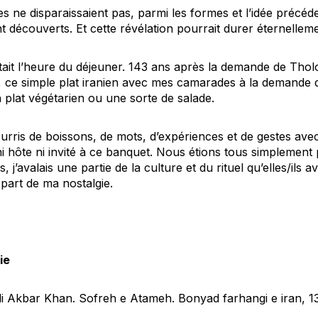
es ne disparaissaient pas, parmi les formes et l’idée précéd
nt découverts. Et cette révélation pourrait durer éternelleme
était l’heure du déjeuner. 143 ans après la demande de Thol
», ce simple plat iranien avec mes camarades à la demande d
plat végétarien ou une sorte de salade.
is de boissons, de mots, d’expériences et de gestes avec
t ni hôte ni invité à ce banquet. Nous étions tous simplemen
j’avalais une partie de la culture et du rituel qu’elles/ils a
part de ma nostalgie.
ie
li Akbar Khan.
Sofreh e Atameh. Bonyad farhangi e iran
, 1