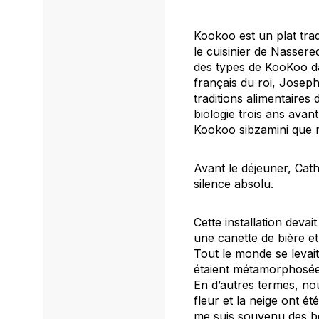
Kookoo est un plat trad
le cuisinier de Nassere
des types de KooKoo da
français du roi, Josep
traditions alimentaires
biologie trois ans avant
Kookoo sibzamini que 
Avant le déjeuner, Cat
silence absolu.
Cette installation deva
une canette de bière e
Tout le monde se levait
étaient métamorphosées
En d’autres termes, nou
fleur et la neige ont é
me suis souvenu des bo