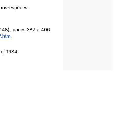
trans-espèces.
148), pages 387 à 406.
7.htm
rd, 1984.