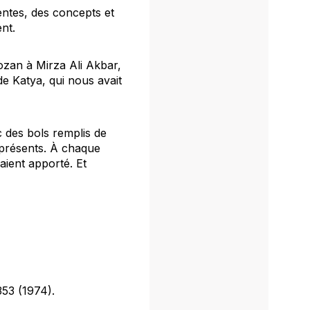
entes, des concepts et
nt.
ozan à Mirza Ali Akbar,
e Katya, qui nous avait
 des bols remplis de
t présents. À chaque
vaient apporté. Et
353 (1974).