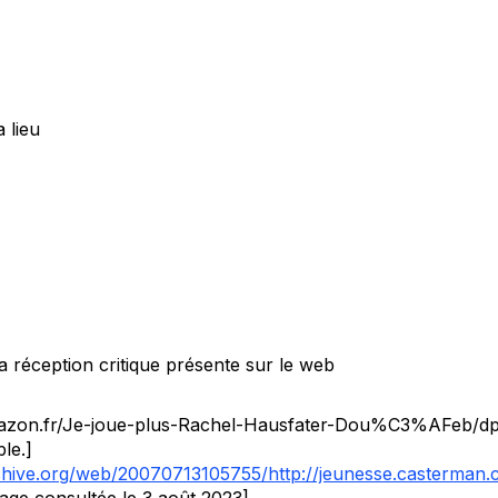
a lieu
 réception critique présente sur le web
azon.fr/Je-joue-plus-Rachel-Hausfater-Dou%C3%AFeb/d
ble.]
rchive.org/web/20070713105755/http://jeunesse.casterman
age consultée le 3 août 2023]