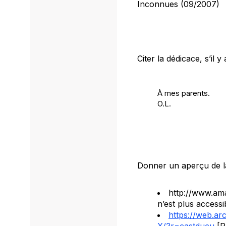
Inconnues (09/2007)
Citer la dédicace, s’il y 
À mes parents.
O.L.
Donner un aperçu de la
http://www.am
n’est plus accessi
https://web.a
X/?r=castducu
[P