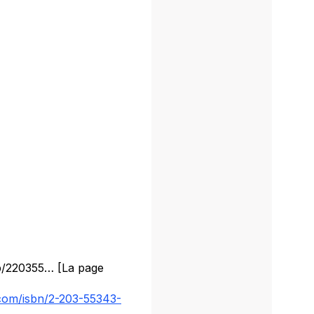
p/220355… [La page
.com/isbn/2-203-55343-