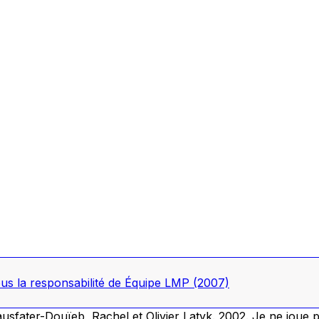
ous la responsabilité de Équipe LMP
(2007)
usfater-Douïeb, Rachel et Olivier Latyk. 2002.
Je ne joue p