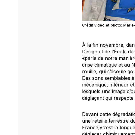
Crédit vidéo et photo: Mari
À la fin novembre, dans
Design et de l’École de
«parle de notre manière
crise climatique et au
rouille, qui s’écoule g
Des sons semblables à 
mécanique, intérieur et
lesquels une image d’o
déglaçant qui respecte
Devant cette dégradatio
une retaille terrestre 
France,«c’est la longueu
déglacer chimiquement l