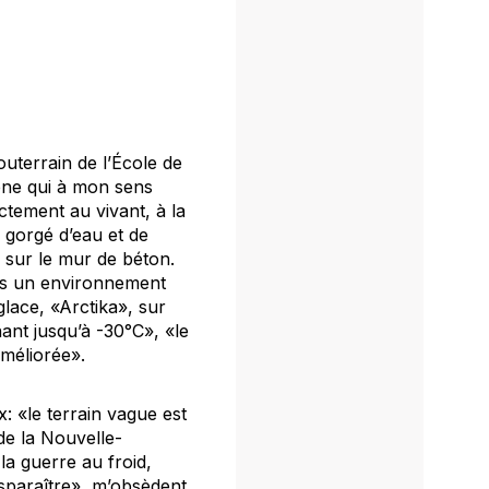
outerrain de l’École de
cène qui à mon sens
ctement au vivant, à la
 gorgé d’eau et de
e sur le mur de béton.
ans un environnement
glace, «Arctika», sur
ant jusqu’à -30°C», «le
méliorée».
x: «le terrain vague est
 de la Nouvelle-
 la guerre au froid,
isparaître», m’obsèdent,