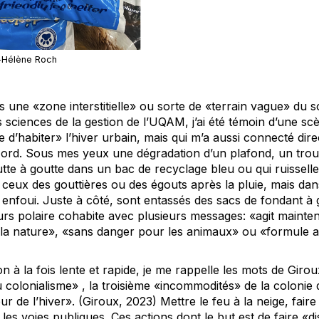
e-Hélène Roch
 une «zone interstitielle» ou sorte de «terrain vague» du s
s sciences de la gestion de l’UQAM, j’ai été témoin d’une s
 d’habiter» l’hiver urbain, mais qui m’a aussi connecté dire
 Nord. Sous mes yeux une dégradation d’un plafond, un trou
outte à goutte dans un bac de recyclage bleu ou qui ruissell
ceux des gouttières ou des égouts après la pluie, mais d
 enfoui. Juste à côté, sont entassés des sacs de fondant à 
urs polaire cohabite avec plusieurs messages: «agit mainten
 la nature», «sans danger pour les animaux» ou «formule a
n à la fois lente et rapide, je me rappelle les mots de Girou
du colonialisme» , la troisième «incommodités» de la colonie
r de l’hiver». (Giroux, 2023) Mettre le feu à la neige, faire
es voies publiques. Ces actions dont le but est de faire «d