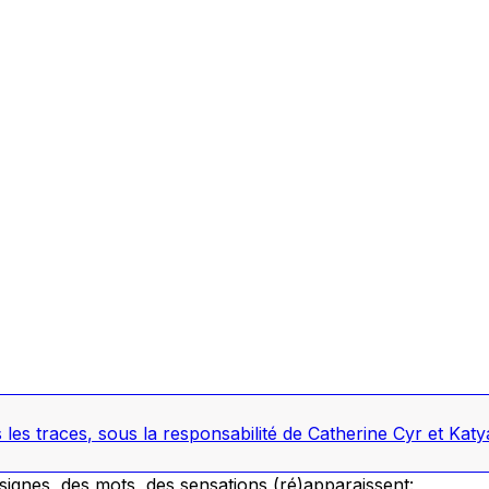
 les traces
, sous la responsabilité de Catherine Cyr et Ka
ignes, des mots, des sensations (ré)apparaissent: