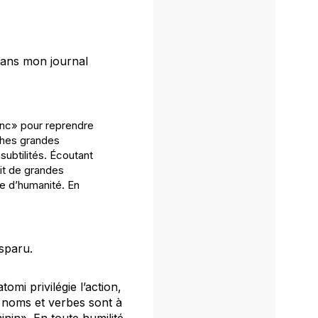
 dans mon journal
anc
»
pour reprendre
ches grandes
subtilités. Écoutant
it de grandes
e d’humanité. En
sparu.
mi privilégie l’action,
s noms et verbes sont à
inin». En toute humilité