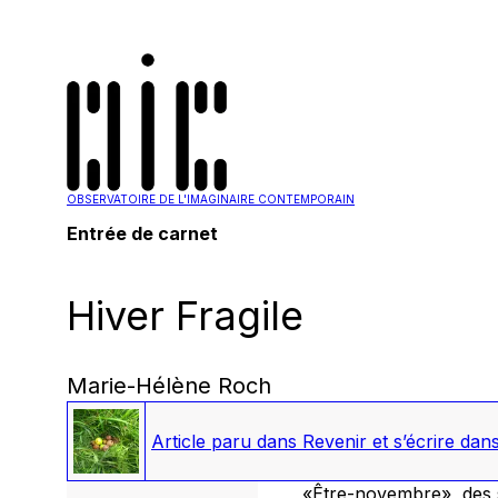
OBSERVATOIRE DE L'IMAGINAIRE CONTEMPORAIN
Entrée de carnet
Hiver Fragile
Marie-Hélène Roch
Article paru dans
Revenir et s’écrire dans
«Être-novembre», des s