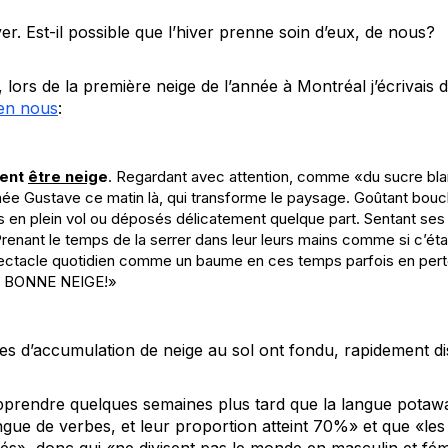
ver. Est-il possible que l’hiver prenne soin d’eux, de nous?
lors de la première neige de l’année à Montréal j’écrivais
en nous
:
vent
être neig
e
. Regardant avec attention, comme
«
du sucre bl
née Gustave ce matin là, qui transforme le paysage. Goûtant bou
s en plein vol ou déposés délicatement quelque part. Sentant ses 
enant le temps de la serrer dans leur leurs mains comme si c’éta
spectacle quotidien comme un baume en ces temps parfois en pert
ne BONNE NEIGE!
»
es d’accumulation de neige au sol ont fondu, rapidement di
apprendre quelques semaines plus tard que la langue potawato
angue de verbes, et leur proportion atteint 70%» et que «le
més», donc qui «ne divisent pas le monde en masculin et fém