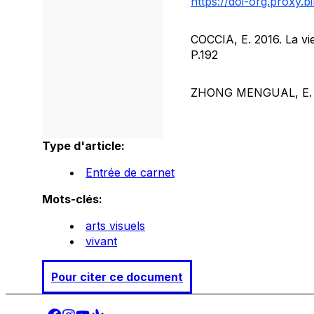
https://doi-org.proxy.
COCCIA, E. 2016.
La vi
P.192
ZHONG MENGUAL, E. 
Type d'article:
Entrée de carnet
Mots-clés:
arts visuels
vivant
Pour citer ce document