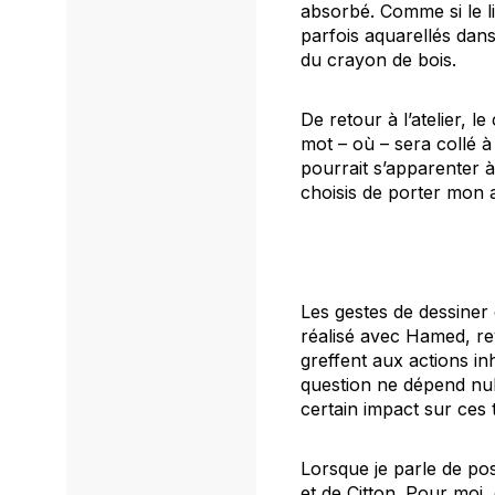
absorbé. Comme si le li
parfois aquarellés dans
du crayon de bois.
De retour à l’atelier, l
mot –
où –
sera collé à
pourrait s’apparenter à
choisis de porter mon 
Les gestes de dessiner
réalisé avec Hamed, rev
greffent aux actions in
question ne dépend nul
certain impact sur ces 
Lorsque je parle de pos
et de Citton. Pour moi,