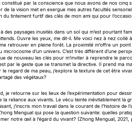
it constitué par la conscience que nous avons de nos cinq s
er de la vision met en exergue mes autres facultés sensorie
 du tintement furtif des clés de mon ami qui pour l’occasio
à des paysages inusités dans un sol qui m’est pourtant fami
’attends.
Ouvre les yeux,
me dit-il. Me voici nez à nez collé à
e retrouver en pleine forêt. La proximité m’offre un point
 microcosme d’un univers. C’est très différent d’une perspe
 de nouveau les clés pour m’inviter à reprendre le parco
c’est par le geste que se transmet la directive. Il prend ma 
 le regard de ma peau, j’explore la texture de cet être vivant
 partagé des végétaux?
d, je retourne sur les lieux de l’expérimentation pour dessi
 la reliance aux vivants. Le vécu teinte inévitablement la gr
isant, j’inscris mon travail dans le courant de l’histoire de 
Zhong Mengual qui pose la question suivante:
quelles prat
mer notre œil à l’égard du vivant?
(Zhong Mengual, 2021, p