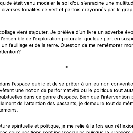
quide était venu modeler le sol d’où s’enracine une multitu
 diverses tonalités de vert et parfois crayonnés par le grap
e collage vient s’ajouter. Je prélève d’un livre un adverbe évo
 l’ensemble de l’exploration picturale, quelque part en susp
 un feuillage et de la terre. Question de me remémorer mon 
attention?
*
 dans l’espace public et de se prêter à un jeu non convent
êtent une notion de performativité où le politique tout autan
habituelles dans ce genre d’espace. Bien que l’intervention
lement de l’attention des passants, je demeure tout de mê
témoins.
ture spirituelle et politique, je me relie à la fois aux réfl
 ces deux positions sont indissociables puisque la première 