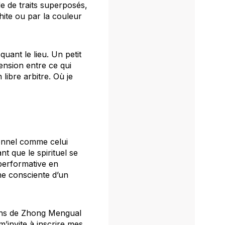
de de traits superposés,
hite ou par la couleur
quant le lieu. Un petit
ension entre ce qui
libre arbitre. Où je
ionnel comme celui
t que le spirituel se
 performative en
me consciente d’un
exions de Zhong Mengual
m’invite à inscrire mes