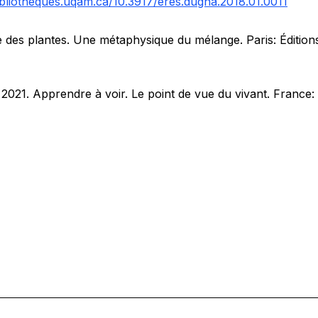
bibliotheques.uqam.ca/10.3917/eres.dugna.2018.01.0011
e des plantes. Une métaphysique du mélange.
Paris: Édition
2021
. Apprendre à voir. Le point de vue du vivant.
France: 