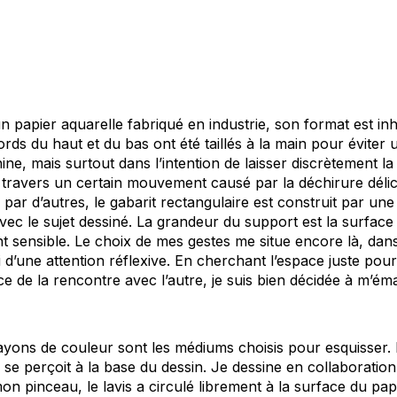
d’un papier aquarelle fabriqué en industrie, son format est i
rds du haut et du bas ont été taillés à la main pour évite
e, mais surtout dans l’intention de laisser discrètement la
ravers un certain mouvement causé par la déchirure délic
 par d’autres, le gabarit rectangulaire est construit par u
ec le sujet dessiné. La grandeur du support est la surface où
nt sensible. Le choix de mes gestes me situe encore là, dans
ici d’une attention réflexive. En cherchant l’espace juste pour 
ce de la rencontre avec l’autre, je suis bien décidée à m’é
rayons de couleur sont les médiums choisis pour esquisser.
 se perçoit à la base du dessin. Je dessine en collaboration
mon pinceau, le lavis a circulé librement à la surface du pap