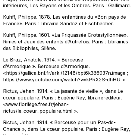
intérieures, Les Rayons et les Ombres
. Paris : Gallimard.
Kuhff, Philippe. 1878.
Les enfantines du «Bon pays de
France»
. Paris : Librairie Sandoz et Fischbacher.
Kuhff, Philippe. 1601. «La Friquassée Crotestyllonnée».
Rimes et Jeux des enfants d’Autrefois
. Paris : Librairies
des Bibliophiles, Silène.
Le Braz, Anatole. 1914. « Berceuse
d’Armorique ».
Berceuse d’Armorique
.
<https://gallica.bnf.fr/ark:/12148/bpt6k386937n.image ;
https://www.youtube.com/watch?v=kPRX2S-dhHU >.
Rictus, Jehan. 1914. « La jasante de vieille », dans
Le
cœur populaire. Paris : Eugène Rey, libraire-éditeur
.
<www.florilège.free.fr/jehan-
rictus/le_coeur_populaire.html >.
Rictus, Jehan. 1914. « Berceuse pour un Pas-de-
Chance », dans
Le cœur populaire
. Paris : Eugène Rey,