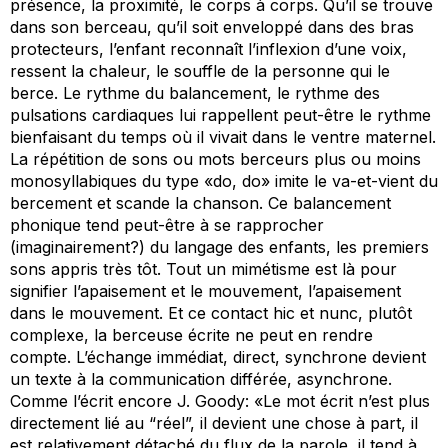
présence, la proximité, le corps à corps. Qu’il se trouve
dans son berceau, qu’il soit enveloppé dans des bras
protecteurs, l’enfant reconnaît l’inflexion d’une voix,
ressent la chaleur, le souffle de la personne qui le
berce. Le rythme du balancement, le rythme des
pulsations cardiaques lui rappellent peut-être le rythme
bienfaisant du temps où il vivait dans le ventre maternel.
La répétition de sons ou mots berceurs plus ou moins
monosyllabiques du type «do, do» imite le va-et-vient du
bercement et scande la chanson. Ce balancement
phonique tend peut-être à se rapprocher
(imaginairement?) du langage des enfants, les premiers
sons appris très tôt. Tout un mimétisme est là pour
signifier l’apaisement et le mouvement, l’apaisement
dans le mouvement. Et ce contact
hic et nunc
, plutôt
complexe, la berceuse écrite ne peut en rendre
compte. L’échange immédiat, direct, synchrone devient
un texte à la communication différée, asynchrone.
Comme l’écrit encore J. Goody: «Le mot écrit n’est plus
directement lié au “réel”, il devient une chose à part, il
est relativement détaché du flux de la parole, il tend à