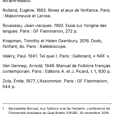
libraire-éditeur.
Rolland, Eugène. 1883.
Rimes et jeux de l’enfance
. Paris
: Maisonneuve et Larose.
Rousseau, Jean-Jacques. 1993.
Essai sur l’origine des
langues.
Paris : GF Flammarion, 272 p.
Knapman, Timothy et Helen Oxenbury. 2016.
Dodo,
l’enfant, do.
Paris : Kaléidoscope.
Valéry, Paul. 1941.
Tel quel I
. Paris : Gallimard, « NRF ».
Van Gennep, Arnold. 1946.
Manuel de Folklore français
contemporain
. Paris : Editions A. et J. Picard, t. 1, 830 p.
Zola, Émile. 1877.
L’Assommoir
. Paris : GF Flammarion,
544 p.
1
Bernadette Bricout, «Le folklore oral de l’enfant», conférence de
l’Université populaire du Quai Branly (UPQB), 30 novembre 2016.