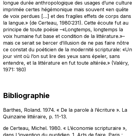
longue durée anthropologique des usages d’une culture
imprimée certes hégémonique mais souvent «en quête
de voix perdues […] et des fragiles effets de corps dans
la langue.» (de Certeau, 1980:231). Cette écoute fut au
principe de toute poésie –«Longtemps, longtemps la
voix
humaine
fut base et condition de la
littérature
.»–
mais ce serait se bercer d’illusion de ne pas faire nôtre
ce constat du poéticien de la modernité scripturale: «Un
jour vint où l’on sut lire des yeux sans épeler, sans
entendre, et la littérature en fut toute altérée.» (Valéry,
1971: 180)
Bibliographie
Barthes, Roland. 1974. « De la parole à l’écriture ».
La
Quinzaine littéraire
, p. 11-13.
de Certeau, Michel. 1980. « L’économie scripturaire »,
dans
L’invention du quotidien. 1. Arts de faire
. Paris :