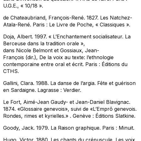
U.G.E., « 10/18 ».
de Chateaubriand, François-René. 1827.
Les Natchez-
Atala-René
. Paris : Le Livre de Poche, « Classiques ».
Doja, Albert. 1997. « L’Enchantement socialisateur. La
Berceuse dans la tradition orale »,
dans Nicole Belmont et Gossiaux, Jean-
François (dir.),
De la voix au texte: l’ethnologie
contemporaine entre oral et écrit
. Paris : Éditions du
CTHS.
Gallini, Clara. 1988.
La danse de l’argia. Fête et guérison
en Sardaigne
. Lagrasse : Verdier.
Le Fort, Aimé-Jean Gaudy- et Jean-Daniel Blavignac.
1874.
«Glossaire genevois», suivi de «L’Emprô genevois.
Rondes, rimes et kyrielles.»
. Genève : Éditions Slatkine.
Goody, Jack. 1979.
La Raison graphique
. Paris : Minuit.
Hugo, Victor. 1880.
Les chants du crépuscule, Les voix