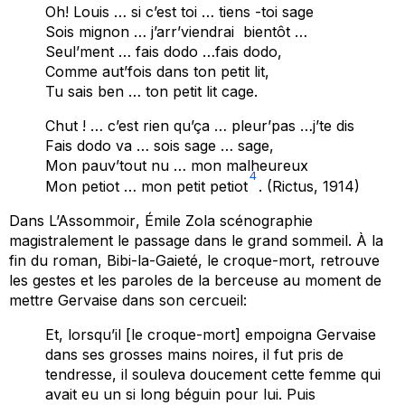
Oh! Louis … si c’est toi … tiens -toi sage
Sois mignon … j’arr’viendrai bientôt …
Seul’ment … fais dodo …fais dodo,
Comme aut’fois dans ton petit lit,
Tu sais ben … ton petit lit cage.
Chut ! … c’est rien qu’ça … pleur’pas …j’te dis
Fais dodo va … sois sage … sage,
Mon pauv’tout nu … mon malheureux
4
Mon petiot … mon petit petiot
. (Rictus, 1914)
Dans
L’Assommoir
, Émile Zola scénographie
magistralement le passage dans le grand sommeil. À la
fin du roman, Bibi-la-Gaieté, le croque-mort, retrouve
les gestes et les paroles de la berceuse au moment de
mettre Gervaise dans son cercueil:
Et, lorsqu’il [le croque-mort] empoigna Gervaise
dans ses grosses mains noires, il fut pris de
tendresse, il souleva doucement cette femme qui
avait eu un si long béguin pour lui. Puis