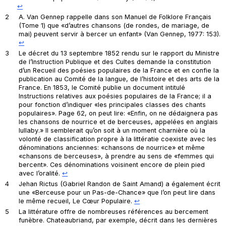
↩︎
2
A. Van Gennep rappelle dans son
Manuel de Folklore Français
(Tome 1) que «d’autres chansons (de rondes, de mariage, de
mai) peuvent servir à bercer un enfant» (Van Gennep, 1977: 153).
↩︎
3
Le décret du 13 septembre 1852 rendu sur le rapport du Ministre
de l’Instruction Publique et des Cultes demande la constitution
d’un
Recueil des poésies populaires de la France
et en confie la
publication au Comité de la langue, de l’histoire et des arts de la
France. En 1853, le Comité publie un document intitulé
Instructions relatives aux poésies populaires de la France
; il a
pour fonction d’indiquer «les principales classes des chants
populaires». Page 62, on peut lire: «Enfin, on ne dédaignera pas
les chansons de nourrice et de berceuses, appelées en anglais
lullaby
.» Il semblerait qu’on soit à un moment charnière où la
volonté de classification propre à la littératie coexiste avec les
dénominations anciennes: «chansons de nourrice» et même
«chansons de berceuses», à prendre au sens de «femmes qui
bercent». Ces dénominations voisinent encore de plein pied
avec l’oralité.
↩︎
4
Jehan Rictus (Gabriel Randon de Saint Amand) a également écrit
une «Berceuse pour un Pas-de-Chance» que l’on peut lire dans
le même recueil,
Le Cœur Populaire
.
↩︎
5
La littérature offre de nombreuses références au bercement
funèbre. Chateaubriand, par exemple, décrit dans les dernières