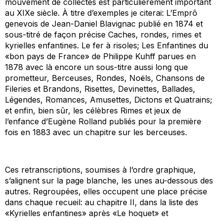
mouvement de collectes est particulièrement important
au XIXe siècle. À titre d’exemples je citerai:
L’Emprô
genevois
de Jean-Daniel Blavignac publié en 1874 et
sous-titré de façon précise
Caches, rondes, rimes et
kyrielles enfantines
.
Le fer à risoles
;
Les Enfantines du
«bon pays de France»
de Philippe Kuhff parues en
1878 avec là encore un sous-titre aussi long que
prometteur,
Berceuses, Rondes, Noëls, Chansons de
Fileries et Brandons, Risettes, Devinettes, Ballades,
Légendes, Romances, Amusettes, Dictons et Quatrains
;
et enfin, bien sûr, les célèbres
Rimes et jeux de
l’enfance
d’Eugène Rolland publiés pour la première
fois en 1883 avec un chapitre sur les berceuses.
Ces retranscriptions, soumises à l’ordre graphique,
s’alignent sur la page blanche, les unes au-dessous des
autres. Regroupées, elles occupent une place précise
dans chaque recueil: au chapitre II, dans la liste des
«Kyrielles enfantines» après «Le hoquet» et