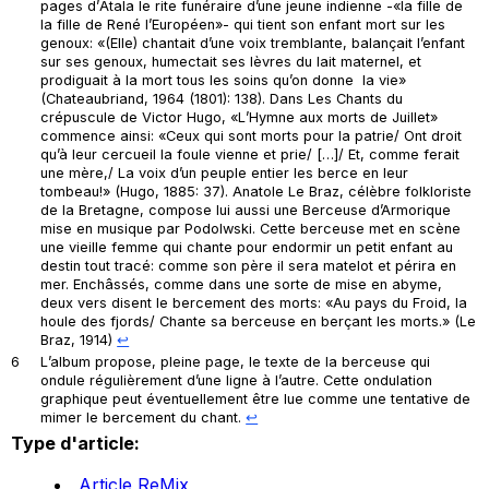
pages d’
Atala
le rite funéraire d’une jeune indienne -«la fille de
la fille de René l’Européen»- qui tient son enfant mort sur les
genoux: «(Elle) chantait d’une voix tremblante, balançait l’enfant
sur ses genoux, humectait ses lèvres du lait maternel, et
prodiguait à la mort tous les soins qu’on donne la vie»
(Chateaubriand, 1964 (1801): 138). Dans
Les Chants du
crépuscule
de Victor Hugo, «L’Hymne aux morts de Juillet»
commence ainsi: «Ceux qui sont morts pour la patrie/ Ont droit
qu’à leur cercueil la foule vienne et prie/ […]/ Et, comme ferait
une mère,/ La voix d’un peuple entier les berce en leur
tombeau!» (Hugo, 1885: 37). Anatole Le Braz, célèbre folkloriste
de la Bretagne, compose lui aussi une
Berceuse d’Armorique
mise en musique par Podolwski. Cette berceuse met en scène
une vieille femme qui chante pour endormir un petit enfant au
destin tout tracé: comme son père il sera matelot et périra en
mer. Enchâssés, comme dans une sorte de mise en abyme,
deux vers disent le bercement des morts: «Au pays du Froid, la
houle des fjords/ Chante sa berceuse en berçant les morts.» (Le
Braz, 1914)
↩︎
6
L’album propose, pleine page, le texte de la berceuse qui
ondule régulièrement d’une ligne à l’autre. Cette ondulation
graphique peut éventuellement être lue comme une tentative de
mimer le bercement du chant.
↩︎
Type d'article:
Article ReMix