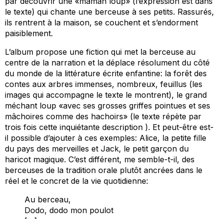
par découvrir une «maman loup» (l’expression est dans
le texte) qui chante une berceuse à ses petits. Rassurés,
ils rentrent à la maison, se couchent et s’endorment
paisiblement.
L’album propose une fiction qui met la berceuse au
centre de la narration et la déplace résolument du côté
du monde de la littérature écrite enfantine: la forêt des
contes aux arbres immenses, nombreux, feuillus (les
images qui accompagne le texte le montrent), le grand
méchant loup «avec ses grosses griffes pointues et ses
mâchoires comme des hachoirs» (le texte répète par
trois fois cette inquiétante description ). Et peut-être est-
il possible d’ajouter à ces exemples: Alice, la petite fille
du pays des merveilles et Jack, le petit garçon du
haricot magique. C’est différent, me semble-t-il, des
berceuses de la tradition orale plutôt ancrées dans le
réel et le concret de la vie quotidienne:
Au berceau,
Dodo, dodo mon poulot