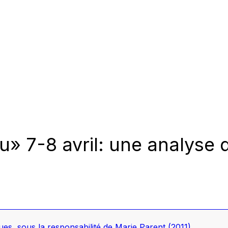
u» 7-8 avril: une analyse 
eues
, sous la responsabilité de Marie Parent
(2011)