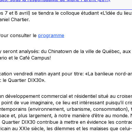
es 7 et 8 avril) se tiendra le colloque étudiant «L’idée du li
niel Chartier.
Pour consulter le
programme
y seront analysés: du Chinatown de la ville de Québec, aux 
ario et le Café Campus!
ation vendredi matin ayant pour titre: «La banlieue nord-a
 le Quartier DIX30».
un développement commercial et résidentiel situé au crois
point de vue imaginaire, ce lieu est intéressant puisqu’il cri
ntemporains (environnement, urbanisme, consommation), to
pace et, plus largement, à notre manière d’être au monde.
, le Quartier DIX30 contribue à mettre en évidence les contrad
ain au XXIe siècle, les dilemmes et les malaises que celui-