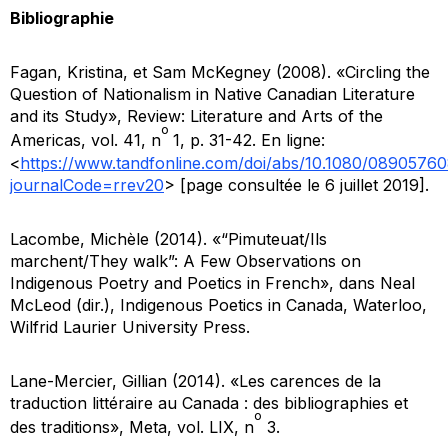
Bibliographie
Fagan, Kristina, et Sam McKegney (2008). «Circling the
Question of Nationalism in Native Canadian Literature
and its Study»,
Review: Literature and Arts of the
o
Americas
, vol. 41, n
1, p. 31-42. En ligne:
<
https://www.tandfonline.com/doi/abs/10.1080/089057
journalCode=rrev20
> [page consultée le 6 juillet 2019].
Lacombe, Michèle (2014). «“Pimuteuat/Ils
marchent/They walk”: A Few Observations on
Indigenous Poetry and Poetics in French», dans Neal
McLeod (dir.),
Indigenous Poetics in Canada
, Waterloo,
Wilfrid Laurier University Press.
Lane-Mercier, Gillian (2014). «Les carences de la
traduction littéraire au Canada : des bibliographies et
o
des traditions»,
Meta
, vol. LIX, n
3.