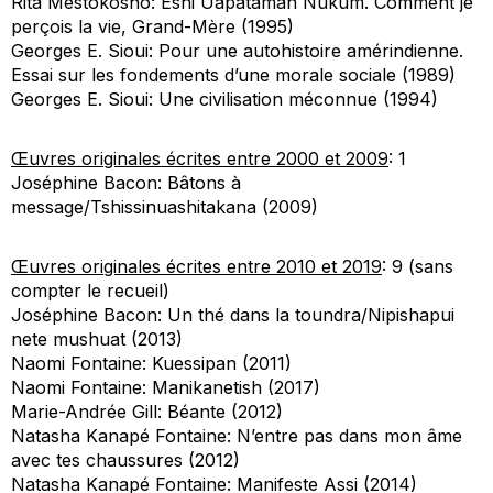
Rita Mestokosho:
Eshi Uapataman Nukum. Comment je
per
ç
ois la vie, Grand-Mère
(1995)
Georges E. Sioui:
Pour une autohistoire amérindienne.
Essai sur les fondements d’une morale sociale
(1989)
Georges E. Sioui:
Une civilisation méconnue
(1994)
Œuvres originales écrites entre 2000 et 2009
: 1
Joséphine Bacon:
Bâtons à
message/Tshissinuashitakana
(2009)
Œuvres originales écrites entre 2010 et 2019
: 9 (sans
compter le recueil)
Joséphine Bacon:
Un thé dans la toundra/Nipishapui
nete mushuat
(2013)
Naomi Fontaine:
Kuessipan
(2011)
Naomi Fontaine:
Manikanetish
(2017)
Marie-Andrée Gill:
Béante
(2012)
Natasha Kanapé Fontaine:
N’entre pas dans mon âme
avec tes chaussures
(2012)
Natasha Kanapé Fontaine:
Manifeste Assi
(2014)