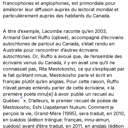
francophones et anglophones, est primordiale pour
améliorer leur diffusion auprès du lectorat mondial et
particulièrement auprès des habitants du Canada.
À titre d’exemple, Lacombe raconte qu’en 2003,
Armand Garnet Ruffo (ojibwé), accompagné d’écrivains
autochtones de partout au Canada, s’était rendu en
Australie pour rencontrer d’autres écrivains
autochtones. Or, Ruffo a avoué que, de l’ensemble des
écrivains venus du Canada, il y en avait une qu’il ne
connaissait pas, Rita Mestokosho, ce qui s’expliquait par
le fait qu’étant innue, Mestokosho parle et écrit en
français plutôt qu’en anglais. Pour cette raison, Ruffo
n’avait jamais entendu parler de cette écrivaine, « la
première poète innu[e] à avoir publié un recueil au
4
Québec
». D’ailleurs, le premier recueil de poésie de
Mestokosho,
Eshi Uapataman Nukum. Comment je
perçois la vie, Grand-Mère
(1995), sera traduit, en 2010,
en suédois (édition trilingue: français, innu-aimun,
suédois) avant d’être traduit, en 2011, en anglais (édition