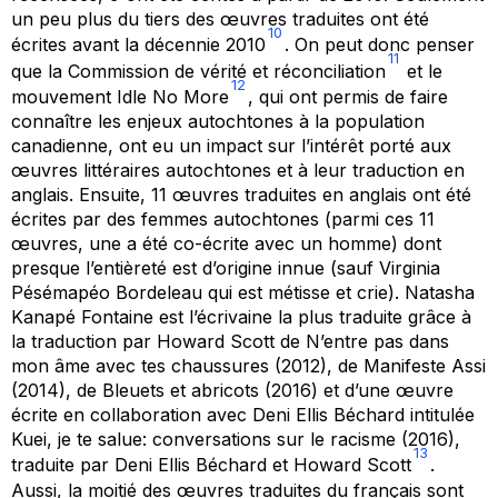
un peu plus du tiers des œuvres traduites ont été
10
écrites avant la décennie 2010
. On peut donc penser
11
que la Commission de vérité et réconciliation
et le
12
mouvement Idle No More
, qui ont permis de faire
connaître les enjeux autochtones à la population
canadienne, ont eu un impact sur l’intérêt porté aux
œuvres littéraires autochtones et à leur traduction en
anglais. Ensuite, 11 œuvres traduites en anglais ont été
écrites par des femmes autochtones (parmi ces 11
œuvres, une a été co-écrite avec un homme) dont
presque l’entièreté est d’origine innue (sauf Virginia
Pésémapéo Bordeleau qui est métisse et crie). Natasha
Kanapé Fontaine est l’écrivaine la plus traduite grâce à
la traduction par Howard Scott de
N’entre pas dans
mon âme avec tes chaussures
(2012), de
Manifeste Assi
(2014), de
Bleuets et abricots
(2016) et d’une œuvre
écrite en collaboration avec Deni Ellis Béchard intitulée
Kuei, je te salue: conversations sur le racisme
(2016),
13
traduite par Deni Ellis Béchard et Howard Scott
.
Aussi, la moitié des œuvres traduites du français sont