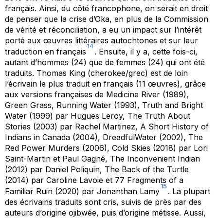
français. Ainsi, du côté francophone, on serait en droit
de penser que la crise d’Oka, en plus de la Commission
de vérité et réconciliation, a eu un impact sur l’intérêt
porté aux œuvres littéraires autochtones et sur leur
14
traduction en français
. Ensuite, il y a, cette fois-ci,
autant d’hommes (24) que de femmes (24) qui ont été
traduits. Thomas King (cherokee/grec) est de loin
l’écrivain le plus traduit en français (11 œuvres), grâce
aux versions françaises de
Medicine River
(1989),
Green Grass, Running Water
(1993),
Truth and Bright
Water
(1999) par Hugues Leroy,
The Truth About
Stories
(2003) par Rachel Martinez,
A Short History of
Indians in Canada
(2004),
DreadfulWater
(2002),
The
Red Power Murders
(2006),
Cold Skies
(2018) par Lori
Saint-Martin et Paul Gagné,
The Inconvenient Indian
(2012) par Daniel Poliquin,
The Back of the Turtle
(2014) par Caroline Lavoie et
77 Fragments of a
15
Familiar Ruin
(2020) par Jonanthan Lamy
. La plupart
des écrivains traduits sont cris, suivis de près par des
auteurs d’origine ojibwée, puis d’origine métisse. Aussi,