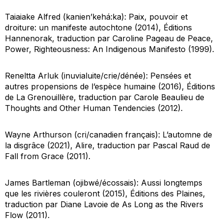
Taiaiake Alfred (kanien’kehá:ka):
Paix, pouvoir et
droiture:
un manifeste autochtone
(2014), Éditions
Hannenorak, traduction par Caroline Pageau de
Peace,
Power, Righteousness: An Indigenous M
anifesto
(1999).
Reneltta Arluk (inuvialuite/crie/dénée):
Pensées et
autres propensions de l’espèce humaine
(2016), Éditions
de La Grenouillère, traduction par Carole Beaulieu de
Thoughts and Other Human Tendencies
(2012).
Wayne Arthurson (cri/canadien français):
L’automne de
la disgrâce
(2021), Alire, traduction par Pascal Raud de
Fall from Grace
(2011).
James Bartleman (ojibwé/écossais):
Aussi longtemps
que les rivières couleront
(2015), Éditions des Plaines,
traduction par Diane Lavoie de
As Long as the Rivers
Flow
(2011).