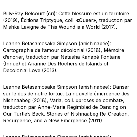
Billy-Ray Belcourt (cri):
Cette blessure est un territoire
(2019), Éditions Triptyque, coll. «Queer», traduction par
Mishka Lavigne de
This Wound is a World
(2017).
Leanne Betasamosake Simpson (anishinabée):
Cartographie de l’amour décolonial
(2018), Mémoire
d’encrier, traduction par Natasha Kanapé Fontaine
(Innue) et Arianne Des Rochers de
Islands of
Decolonial Love
(2013).
Leanne Betasamosake Simpson (anishinabée):
Danser
sur le dos de notre tortue. La nouvelle émergence des
Nishnaabeg
(2018), Varia, coll. «proses de combat»,
traduction par Anne-Marie Regimblad de
Dancing on
Our Turtle’s Back. Stories of Nishnaabeg Re-Creation,
Resurgence, and a New Emergence
(2011).
Leanne Betasamosake Simpson (anishinabée):