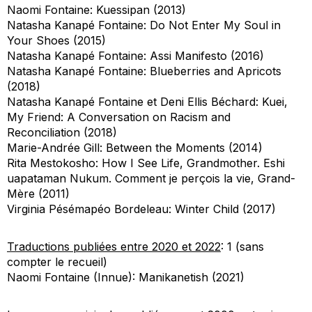
Naomi Fontaine:
Kuessipan
(2013)
Natasha Kanapé Fontaine:
Do Not Enter My Soul in
Your Shoes
(2015)
Natasha Kanapé Fontaine:
Assi Manifesto
(2016)
Natasha Kanapé Fontaine:
Blueberries and Apricots
(2018)
Natasha Kanapé Fontaine et Deni Ellis Béchard:
Kuei,
My F
riend: A Conversation on Racism and
Reconciliation
(2018)
Marie-Andrée Gill:
Between the Moments
(2014)
Rita Mestokosho:
How I See Life, Grandmother.
Eshi
uapataman Nukum. Comment je per
çois la vie, Grand-
Mère
(2011)
Virginia Pésémapéo Bordeleau:
Winter Child
(2017)
Traductions publiées entre 2020 et 2022
: 1 (sans
compter le recueil)
Naomi Fontaine (Innue):
Manikanetish
(2021)