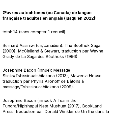
Œuvres autochtones (au Canada) de langue
française traduites en anglais (jusqu’en 2022):
total: 14 (sans compter 1 recueil)
Bernard Assiniwi (cri/canadien):
The Beothuk Saga
(2000), McClelland & Stewart, traduction par Wayne
Grady de
La Saga des Béothuks
(1996).
Joséphine Bacon (innue):
Message
Sticks/Tshissinuatshitakana
(2013), Mawenzi House,
traduction par Phyllis Aronoff de
Bâtons à
message/Tshissinuashitakana
(2009).
Joséphine Bacon (innue):
A Tea in the
Tundra/Nipishapui Nete Mushuat
(2017), BookLand
Press, traduction par Donald Winkler de
Un thé dans la