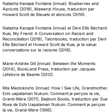
Natasha Kanapé Fontaine (innue):
Blueberries and
Apricots
(2018), Mawenzi House, traduction par
Howard Scott de
Bleuets et abricots
(2016).
Natasha Kanapé Fontaine (innue) et Deni Ellis Béchard:
Kuei, My F
riend: A Conversation on Racism and
Reconciliation
(2018), Talonbooks, traduction par Deni
Ellis Béchard et Howard Scott de
Kuei, je te salue:
conversations sur le racisme
(2016).
Marie-Andrée Gill (innue):
Between the Moments
(2014), BookLand Press, traduction par Jacques
Lefebvre de
Béante
(2012).
Rita Mestokosho (innue):
How I See Life, Grandmother.
Eshi uapataman Nukum. Comment je per
çois la vie,
Grand-Mère
(2011), Beijbom Books, traduction par Sue
Rose de
Eshi Uapataman Nukum. Comment je per
çois
la vie, Grand-Mère
(1995).