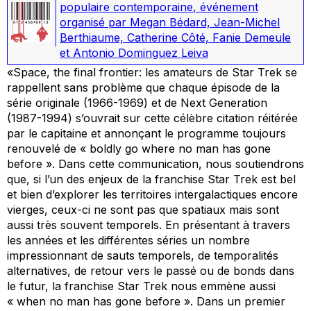
populaire contemporaine
,
événement
organisé par Megan Bédard, Jean-Michel
Berthiaume, Catherine Côté, Fanie Demeule
et Antonio Dominguez Leiva
«
Space, the final frontier
: les amateurs de
Star Trek
se
rappellent sans problème que chaque épisode de la
série originale (1966-1969) et de
Next Generation
(1987-1994) s’ouvrait sur cette célèbre citation réitérée
par le capitaine et annonçant le programme toujours
renouvelé de « boldly go where no man has gone
before ». Dans cette communication, nous soutiendrons
que, si l’un des enjeux de la franchise
Star Trek
est bel
et bien d’explorer les territoires intergalactiques encore
vierges, ceux-ci ne sont pas que spatiaux mais sont
aussi très souvent temporels. En présentant à travers
les années et les différentes séries un nombre
impressionnant de sauts temporels, de temporalités
alternatives, de retour vers le passé ou de bonds dans
le futur, la franchise
Star Trek
nous emmène aussi
« when
no man has gone before ». Dans un premier