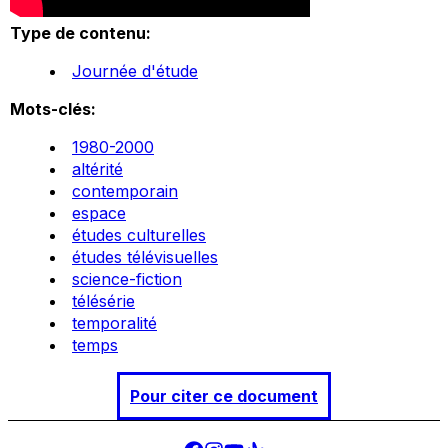
Type de contenu:
Journée d'étude
Mots-clés:
1980-2000
altérité
contemporain
espace
études culturelles
études télévisuelles
science-fiction
télésérie
temporalité
temps
Pour citer ce document