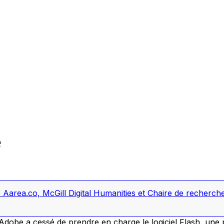
e
area.co, McGill Digital Humanities et Chaire de recherche d
dobe a cessé de prendre en charge le logiciel Flash, une