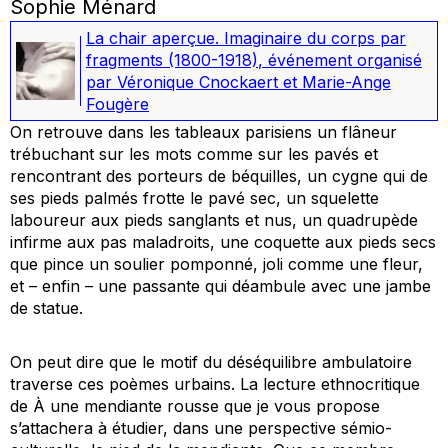
Sophie Ménard
La chair aperçue. Imaginaire du corps par
fragments (1800-1918)
,
événement organisé
par Véronique Cnockaert et Marie-Ange
Fougère
On retrouve dans les tableaux parisiens un flâneur
trébuchant sur les mots comme sur les pavés et
rencontrant des porteurs de béquilles, un cygne qui de
ses pieds palmés frotte le pavé sec, un squelette
laboureur aux pieds sanglants et nus, un quadrupède
infirme aux pas maladroits, une coquette aux pieds secs
que pince un soulier pomponné, joli comme une fleur,
et – enfin – une passante qui déambule avec une jambe
de statue.
On peut dire que le motif du déséquilibre ambulatoire
traverse ces poèmes urbains. La lecture ethnocritique
de À une mendiante rousse que je vous propose
s’attachera à étudier, dans une perspective sémio-