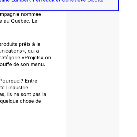
compagnie nommée
re au Québec. Le
roduits prêts à la
nications», qui a
catégorie «Projets» on
lbouffe de son menu.
 Pourquoi? Entre
e l’industrie
s, ils ne sont pas la
 a quelque chose de