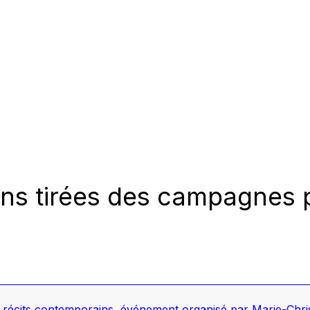
ns tirées des campagnes pu
s récits contemporains
,
événement organisé par Marie-Chris