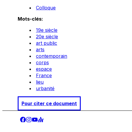
Colloque
Mots-clés:
19e siècle
20e siècle
art public
arts
contemporain
corps
espace
France
lieu
urbanité
Pour citer ce document