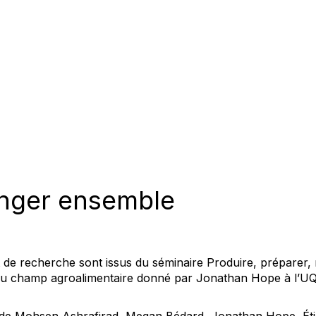
anger ensemble
t de recherche sont issus du séminaire
Produire, préparer,
du champ agroalimentaire
donné par Jonathan Hope à l’UQ
s de Mohsen Ashrafirad, Megan Bédard, Jonathan Hope, Éti