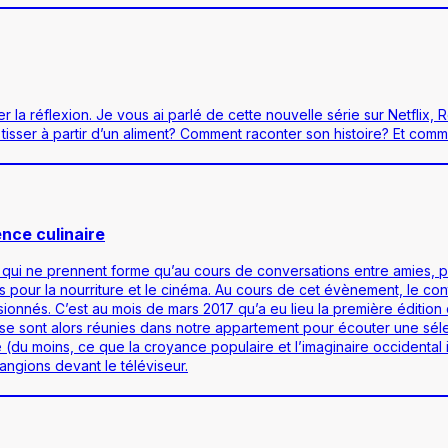
la réflexion. Je vous ai parlé de cette nouvelle série sur Netflix, Ro
tisser à partir d’un aliment? Comment raconter son histoire? Et comm
nce culinaire
 qui ne prennent forme qu’au cours de conversations entre amies, p
ns pour la nourriture et le cinéma. Au cours de cet évènement, le c
 visionnés. C’est au mois de mars 2017 qu’a eu lieu la première édit
 sont alors réunies dans notre appartement pour écouter une séle
ne (du moins, ce que la croyance populaire et l’imaginaire occidental 
angions devant le téléviseur.