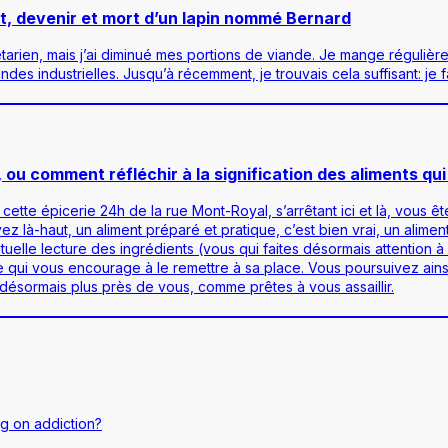
, devenir et mort d’un lapin nommé Bernard
étarien, mais j’ai diminué mes portions de viande. Je mange réguliè
s industrielles. Jusqu’à récemment, je trouvais cela suffisant: je f
 ou comment réfléchir à la signification des aliments qu
te épicerie 24h de la rue Mont-Royal, s’arrêtant ici et là, vous êtes
z là-haut, un aliment préparé et pratique, c’est bien vrai, un alime
elle lecture des ingrédients (vous qui faites désormais attention à 
 ce qui vous encourage à le remettre à sa place. Vous poursuivez a
 désormais plus près de vous, comme prêtes à vous assaillir.
g on addiction?