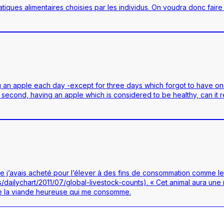
iques alimentaires choisies par les individus. On voudra donc faire
g an apple each day -except for three days which forgot to have one-
 second, having an apple which is considered to be healthy, can it re
que j’avais acheté pour l’élever à des fins de consommation comme le 
ilychart/2011/07/global-livestock-counts). « Cet animal aura une me
 de la viande heureuse qui me consomme.