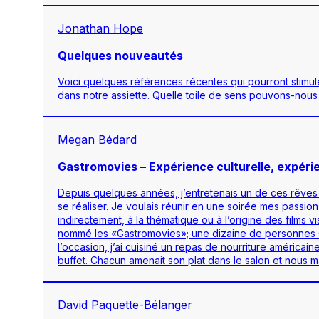
Jonathan Hope
Quelques nouveautés
Voici quelques références récentes qui pourront stimuler 
dans notre assiette. Quelle toile de sens pouvons-nous 
Megan Bédard
Gastromovies – Expérience culturelle, expérie
Depuis quelques années, j’entretenais un de ces rêves
se réaliser. Je voulais réunir en une soirée mes passio
indirectement, à la thématique ou à l’origine des films
nommé les «Gastromovies»; une dizaine de personnes se
l’occasion, j’ai cuisiné un repas de nourriture américai
buffet. Chacun amenait son plat dans le salon et nous m
David Paquette-Bélanger