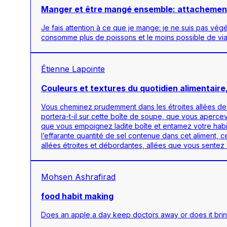
Manger et être mangé ensemble: attachement
Je fais attention à ce que je mange: je ne suis pas vég
consomme plus de poissons et le moins possible de viande
Étienne Lapointe
Couleurs et textures du quotidien alimentaire,
Vous cheminez prudemment dans les étroites allées de cet
portera-t-il sur cette boîte de soupe, que vous aperceve
que vous empoignez ladite boîte et entamez votre habitu
l’effarante quantité de sel contenue dans cet aliment,
allées étroites et débordantes, allées que vous sentez
Mohsen Ashrafirad
food habit making
Does an apple a day keep doctors away or does it brin