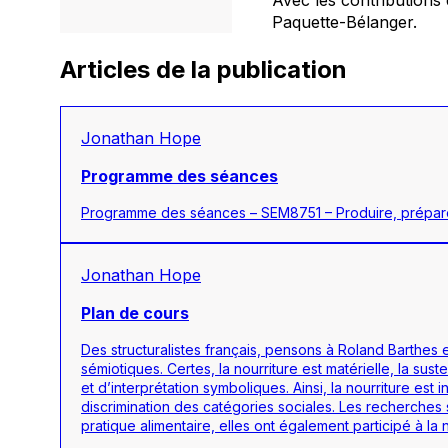
Paquette-Bélanger.
Articles de la publication
Jonathan Hope
Programme des séances
Programme des séances – SEM8751 – Produire, prépare
Jonathan Hope
Plan de cours
Des structuralistes français, pensons à Roland Barthes e
sémiotiques. Certes, la nourriture est matérielle, la su
et d’interprétation symboliques. Ainsi, la nourriture est
discrimination des catégories sociales. Les recherches
pratique alimentaire, elles ont également participé à la