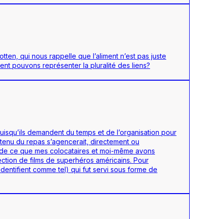
tten, qui nous rappelle que l’aliment n’est pas juste
ent pouvons représenter la pluralité des liens?
uisqu’ils demandent du temps et de l’organisation pour
ontenu du repas s’agencerait, directement ou
ion de ce que mes colocataires et moi-même avons
ction de films de superhéros américains. Pour
identifient comme tel) qui fut servi sous forme de