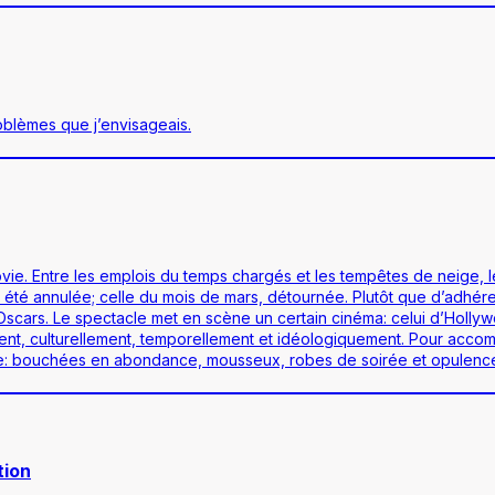
blèmes que j’envisageais.
vie. Entre les emplois du temps chargés et les tempêtes de neige, l
 été annulée; celle du mois de mars, détournée. Plutôt que d’adhére
rs. Le spectacle met en scène un certain cinéma: celui d’Hollywood
nt, culturellement, temporellement et idéologiquement. Pour accom
oire: bouchées en abondance, mousseux, robes de soirée et opulenc
tion