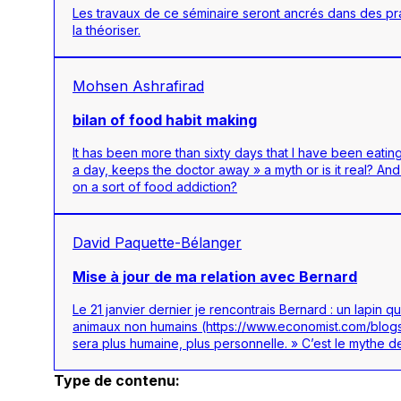
Les travaux de ce séminaire seront ancrés dans des prat
la théoriser.
Mohsen Ashrafirad
bilan of food habit making
It has been more than sixty days that I have been eatin
a day, keeps the doctor away » a myth or is it real? And
on a sort of food addiction?
David Paquette-Bélanger
Mise à jour de ma relation avec Bernard
Le 21 janvier dernier je rencontrais Bernard : un lapin 
animaux non humains (https://www.economist.com/blogs/da
sera plus humaine, plus personnelle. » C’est le mythe
Type de contenu: