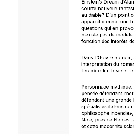
Einstein’s Dream
d’Alan
courte nouvelle fantas
au diable? D’un point de
apparaît comme une tra
questions qui en provoqu
n’existe pas de modèle 
fonction des intérêts d
Dans
L’Œuvre au noir
,
interprétation du roman
lieu aborder la vie et l
Personnage mythique, 
pensée défendant l’her
défendant une grande l
spécialistes italiens c
«philosophe incendié»,
Nola, près de Naples, e
et cette modernité scien