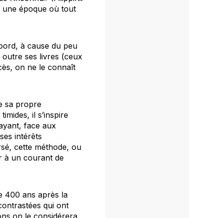
r une époque où tout
abord, à cause du peu
 outre ses livres (ceux
cès, on ne le connaît
re sa propre
imides, il s’inspire
ayant, face aux
ses intérêts
rsé, cette méthode, ou
er à un courant de
de 400 ans après la
ontrastées qui ont
ns on le considérera