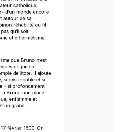
mateur catholique,
que» d’un monde encore
ît autour de sa
non réhabilité au fil
as qu’il soit
isme et d’hermétisme,
ffirme que Bruno n’est
iques et que sa
ple de litote. Il ajoute
, si raisonnable et si
le – si profondément
r à Bruno une place
ique, enflammé et
 et un grand
e 17 février 1600. On