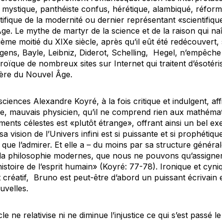
in, mystique, panthéiste confus, hérétique, alambiqué, réfor
ntifique de la modernité ou dernier représentant «scientifi
ge. Le mythe de martyr de la science et de la raison qui na
me moitié du XIXe siècle, après qu’il eût été redécouvert, si
ens, Bayle, Leibniz, Diderot, Schelling, Hegel, n’empêche p
éroïque de nombreux sites sur Internet qui traitent d’ésotér
tière du Nouvel Âge.
sciences Alexandre Koyré, à la fois critique et indulgent, a
e, mauvais physicien, qu’il ne comprend rien aux mathémat
ts célestes est «plutôt étrange», offrant ainsi un bel exem
 vision de l’Univers infini est si puissante et si prophétique
que l’admirer. Et elle a – du moins par sa structure généra
t la philosophie modernes, que nous ne pouvons qu’assigne
histoire de l’esprit humain» (Koyré: 77-78). Ironique et cyn
t créatif, Bruno est peut-être d’abord un puissant écrivain
uvelles.
e ne relativise ni ne diminue l’injustice ce qui s’est passé l