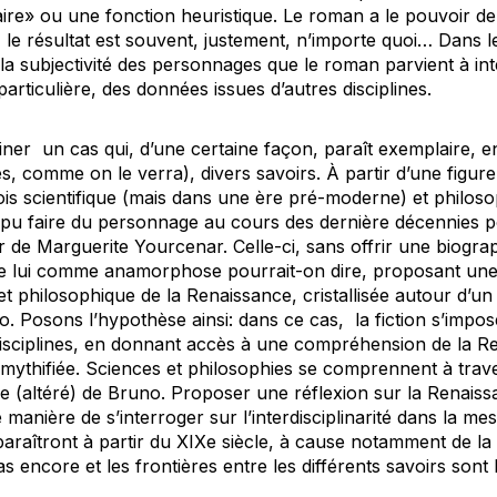
naire» ou une fonction heuristique. Le roman a le pouvoir de
 le résultat est souvent, justement, n’importe quoi… Dans le
 la subjectivité des personnages que le roman parvient à in
particulière, des données issues d’autres disciplines.
iner un cas qui, d’une certaine façon, paraît exemplaire, e
s, comme on le verra), divers savoirs. À partir d’une figure 
is scientifique (mais dans une ère pré-moderne) et philosoph
 a pu faire du personnage au cours des dernière décennies p
r
de Marguerite Yourcenar. Celle-ci, sans offrir une biogr
 de lui comme anamorphose pourrait-on dire, proposant une 
e et philosophique de la Renaissance, cristallisée autour d’u
o. Posons l’hypothèse ainsi: dans ce cas, la fiction s’impo
disciplines, en donnant accès à une compréhension de la Re
 mythifiée. Sciences et philosophies se comprennent à trave
e (altéré) de Bruno. Proposer une réflexion sur la Renaissan
manière de s’interroger sur l’interdisciplinarité dans la me
raîtront à partir du XIXe siècle, à cause notamment de la 
 pas encore et les frontières entre les différents savoirs so