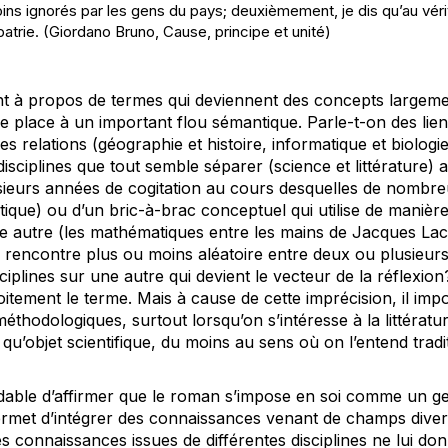
ins ignorés par les gens du pays; deuxièmement, je dis qu’au vér
patrie.
(Giordano Bruno,
Cause, principe et unité
)
t à propos de termes qui deviennent des concepts largemen
isse place à un important flou sémantique. Parle-t-on des lie
es relations (géographie et histoire, informatique et biologi
sciplines que tout semble séparer (science et littérature) a 
sieurs années de cogitation au cours desquelles de nombr
tique) ou d’un bric-à-brac conceptuel qui utilise de maniè
une autre (les mathématiques entre les mains de Jacques La
 la rencontre plus ou moins aléatoire entre deux ou plusieurs
sciplines sur une autre qui devient le vecteur de la réflexion
roitement le terme. Mais à cause de cette imprécision, il im
thodologiques, surtout lorsqu’on s’intéresse à la littérature
 qu’objet scientifique, du moins au sens où on l’entend tradi
dable d’affirmer que le roman s’impose en soi comme un genr
ermet d’intégrer des connaissances venant de champs diversi
 connaissances issues de différentes disciplines ne lui do