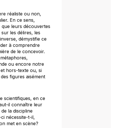
ière réaliste ou non,
lier. En ce sens,
ts que leurs découvertes
sur les délires, les
inverse, démystifie ce
t aider à comprendre
ière de le concevoir.
, métaphores,
onde ou encore notre
et hors-texte ou, si
à des figures aisément
e scientifiques, en ce
ut-il connaître leur
e la discipline
i nécessite-t-il,
u’on met en scène?