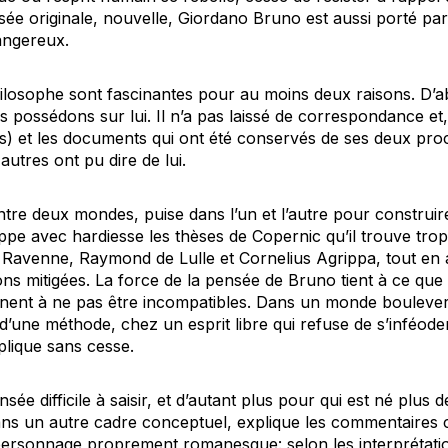
sée originale, nouvelle, Giordano Bruno est aussi porté pa
dangereux.
hilosophe sont fascinantes pour au moins deux raisons. D’
 possédons sur lui. Il n’a pas laissé de correspondance et,
us) et les documents qui ont été conservés de ses deux pro
autres ont pu dire de lui.
ntre deux mondes, puise dans l’un et l’autre pour construi
ppe avec hardiesse les thèses de Copernic qu’il trouve trop t
 Ravenne, Raymond de Lulle et Cornelius Agrippa, tout en 
ns mitigées. La force de la pensée de Bruno tient à ce que 
nnent à ne pas être incompatibles. Dans un monde bouleve
d’une méthode, chez un esprit libre qui refuse de s’inféod
xplique sans cesse.
sée difficile à saisir, et d’autant plus pour qui est né plus 
ns un autre cadre conceptuel, explique les commentaires c
ersonnage proprement romanesque: selon les interprétatio