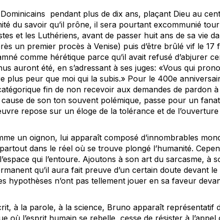
Dominicains pendant plus de dix ans, plaçant Dieu au cent
té du savoir qu’il prône, il sera pourtant excommunié tour 
istes et les Luthériens, avant de passer huit ans de sa vie d
près un premier procès à Venise) puis d’être brûlé vif le 1
amné comme hérétique parce qu’il avait refusé d’abjurer cer
us auront été, en s’adressant à ses juges: «Vous qui pron
e plus peur que moi qui la subis.» Pour le 400e anniversair
atégorique fin de non recevoir aux demandes de pardon à s
à cause de son ton souvent polémique, passe pour un fanat
vre repose sur un éloge de la tolérance et de l’ouverture d
 comme un oignon, lui apparaît composé d’innombrables mondes
 partout dans le réel où se trouve plongé l’humanité. Cepe
 l’espace qui l’entoure. Ajoutons à son art du sarcasme, à 
rmanent qu’il aura fait preuve d’un certain doute devant le d
Ces hypothèses n’ont pas tellement jouer en sa faveur devant 
rit, à la parole, à la science, Bruno apparaît représentati
e où l’esprit humain se rebelle, cesse de résister à l’appel d