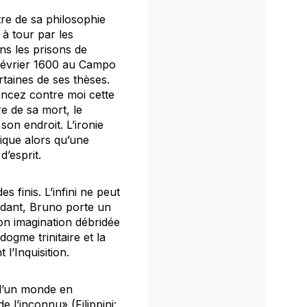
re de sa philosophie
à tour par les
ans les prisons de
7 février 1600 au Campo
taines de ses thèses.
oncez contre moi cette
e de sa mort, le
on endroit. L’ironie
ique alors qu’une
’esprit.
 finis. L’infini ne peut
ndant, Bruno porte un
son imagination débridée
ogme trinitaire et la
l’Inquisition.
f d’un monde en
e l’inconnu» (Filippini: