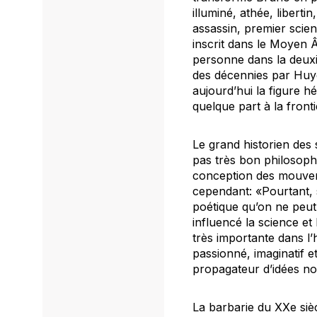
illuminé, athée, libert
assassin, premier scie
inscrit dans le Moyen Â
personne dans la deuxiè
des décennies par Huyg
aujourd’hui la figure h
quelque part à la fron
Le grand historien des 
pas très bon philosoph
conception des mouvemen
cependant: «Pourtant, sa
poétique qu’on ne peut 
influencé la science e
très importante dans l’
passionné, imaginatif e
propagateur d’idées no
La barbarie du XXe siècl