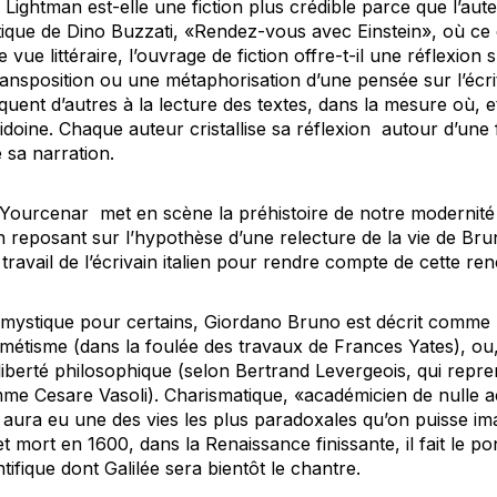
 Lightman est-elle une fiction plus crédible parce que l’aute
tique de Dino Buzzati, «Rendez-vous avec Einstein», où ce 
 vue littéraire, l’ouvrage de fiction offre-t-il une réflexion 
nsposition ou une métaphorisation d’une pensée sur l’écri
ent d’autres à la lecture des textes, dans la mesure où, et là
idoine. Chaque auteur cristallise sa réflexion autour d’une 
e sa narration.
 Yourcenar met en scène la préhistoire de notre modernité 
 reposant sur l’hypothèse d’une relecture de la vie de Brun
e travail de l’écrivain italien pour rendre compte de cette renc
mystique pour certains, Giordano Bruno est décrit comme
métisme (dans la foulée des travaux de Frances Yates), ou,
iberté philosophique (selon Bertrand Levergeois, qui repre
omme Cesare Vasoli). Charismatique, «académicien de nulle 
 aura eu une des vies les plus paradoxales qu’on puisse im
t mort en 1600, dans la Renaissance finissante, il fait le 
tifique dont Galilée sera bientôt le chantre.