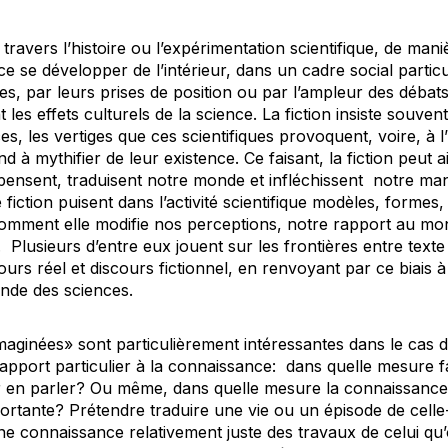
à travers l’histoire ou l’expérimentation scientifique, de man
ce se développer de l’intérieur, dans un cadre social particu
es, par leurs prises de position ou par l’ampleur des déba
t les
effets culturels
de la science. La fiction insiste souvent 
s, les vertiges que ces scientifiques provoquent, voire, à l’
end à mythifier de leur existence. Ce faisant, la fiction peu
pensent
, traduisent notre monde et infléchissent notre man
iction puisent dans l’activité scientifique modèles, formes
omment elle modifie nos perceptions, notre rapport au m
Plusieurs d’entre eux jouent sur les frontières entre texte 
cours réel et discours fictionnel, en renvoyant par ce biais 
nde des sciences.
maginées» sont particulièrement intéressantes dans le cas d
rapport particulier à la connaissance: dans quelle mesure fa
ur en parler? Ou même, dans quelle mesure la connaissance d
portante? Prétendre traduire une vie ou un épisode de celle-c
ne connaissance relativement juste des travaux de celui q