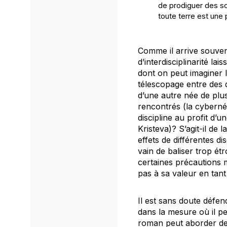
de prodiguer des so
toute terre est une 
Comme il arrive souven
d’interdisciplinarité la
dont on peut imaginer l
télescopage entre des di
d’une autre née de plu
rencontrés (la cyberné
discipline au profit d’
Kristeva)? S’agit-il de
effets de différentes di
vain de baliser trop ét
certaines précautions mé
pas à sa valeur en tant
Il est sans doute défen
dans la mesure où il p
roman peut aborder des