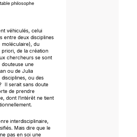
itable philosophe
t véhiculés, celui
ns entre deux disciplines
e moléculaire), du
priori, de la création
eux chercheurs se sont
re douteuse une
can ou de Julia
 disciplines, ou des
? Il serait sans doute
porte de prendre
, dont l’intérêt ne tient
tionnellement.
e interdisciplinaire,
fiés. Mais dire que le
nne pas en soi une