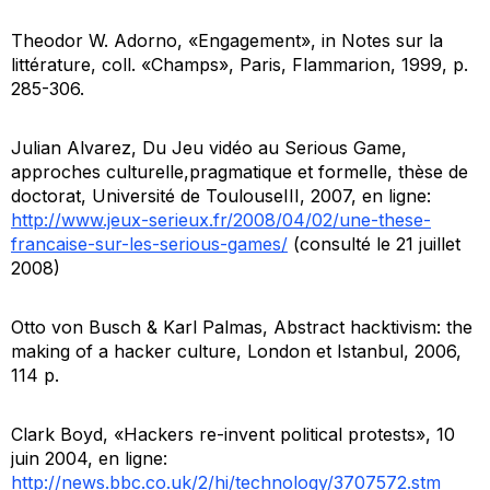
Theodor W. Adorno, «Engagement», in
Notes sur la
littérature
, coll. «Champs», Paris, Flammarion, 1999, p.
285-306.
Julian Alvarez,
Du Jeu vidéo au Serious Game,
approches culturelle,pragmatique et formelle
, thèse de
doctorat, Université de ToulouseIII, 2007, en ligne:
http://www.jeux-serieux.fr/2008/04/02/une-these-
francaise-sur-les-serious-games/
(consulté le 21 juillet
2008)
Otto von Busch & Karl Palmas,
Abstract hacktivism: the
making of a hacker culture
, London et Istanbul, 2006,
114 p.
Clark Boyd, «Hackers re-invent political protests», 10
juin 2004, en ligne:
http://news.bbc.co.uk/2/hi/technology/3707572.stm