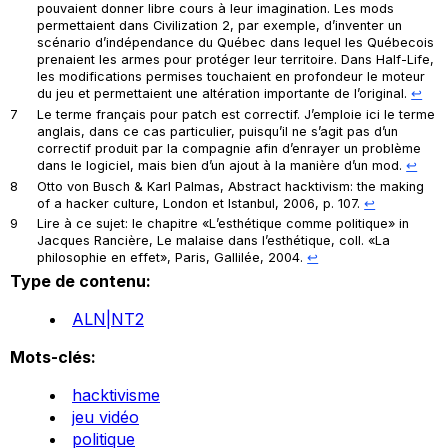
pouvaient donner libre cours à leur imagination. Les
mods
permettaient dans
Civilization 2
, par exemple, d’inventer un
scénario d’indépendance du Québec dans lequel les Québecois
prenaient les armes pour protéger leur territoire. Dans
Half-Life
,
les modifications permises touchaient en profondeur le moteur
du jeu et permettaient une altération importante de l’original.
↩︎
7
Le terme français pour
patch
est correctif. J’emploie ici le terme
anglais, dans ce cas particulier, puisqu’il ne s’agit pas d’un
correctif produit par la compagnie afin d’enrayer un problème
dans le logiciel, mais bien d’un ajout à la manière d’un
mod
.
↩︎
8
Otto von Busch & Karl Palmas,
Abstract hacktivism: the making
of a hacker culture
, London et Istanbul, 2006, p. 107.
↩︎
9
Lire à ce sujet: le chapitre «L’esthétique comme politique»
in
Jacques Rancière,
Le malaise dans l’esthétique
, coll. «La
philosophie en effet», Paris, Gallilée, 2004.
↩︎
Type de contenu:
ALN|NT2
Mots-clés:
hacktivisme
jeu vidéo
politique