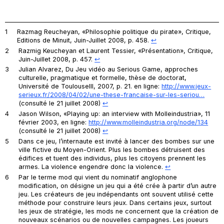
1
Razmag Reucheyan, «Philosophie politique du pirate»,
Critique
,
Editions de Minuit, Juin-Juillet 2008, p. 458.
↩︎
2
Razmig Keucheyan et Laurent Tessier, «Présentation»,
Critique
,
Juin-Juillet 2008, p. 457.
↩︎
3
Julian Alvarez,
Du Jeu vidéo au Serious Game, approches
culturelle, pragmatique et formelle
, thèse de doctorat,
Université de ToulouseIII, 2007, p. 21. en ligne:
http://www.jeux-
serieux.fr/2008/04/02/une-these-francaise-sur-les-seriou…
(consulté le 21 juillet 2008)
↩︎
4
Jason Wilson, «Playing up: an interview with Molleindustria», 11
février 2003, en ligne:
http://www.molleindustria.org/node/134
(consulté le 21 juillet 2008)
↩︎
5
Dans ce jeu, l’internaute est invité à lancer des bombes sur une
ville fictive du Moyen-Orient. Plus les bombes détruisent des
édifices et tuent des individus, plus les citoyens prennent les
armes. La violence engendre donc la violence.
↩︎
6
Par le terme
mod
qui vient du nominatif anglophone
modification
, on désigne un jeu qui a été crée à partir d’un autre
jeu. Les créateurs de jeu indépendants ont souvent utilisé cette
méthode pour construire leurs jeux. Dans certains jeux, surtout
les jeux de stratégie, les
mods
ne concernent que la création de
nouveaux scénarios ou de nouvelles campagnes. Les joueurs