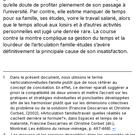
qu’elle doute de profiter pleinement de son passage à
l’université. Par contre, elle estime manquer de temps
pour sa famille, ses études, voire le travail salarié, alors
que le temps alloué aux loisirs et à d’autres activités
personnelles est jugé une denrée rare. La course
contre la montre complique sa gestion du temps et la
lourdeur de l’articulation famille-études s’avère
définitivement la principale cause de son insatisfaction.
1
Dans le présent document, nous utilisons le terme
«articulation»études‐famille plutôt que de nous référer au
concept de conciliation. En effet, ce dernier «paraît suggérer a
priori la compatibilité de deux univers et mettre l’accent sur les
pratiques et stratégies individuelles et ponctuelles développées
afin de les harmoniser plutôt que sur les dimensions collectives
du problème ou de la solution» (Francine Descarries et Christine
Corbeil, (2002), «Articulation famille/travail: quelles réalités se
cachent derrière la formule?», dans
Espaces et temps de la
maternité
, Francine Descarries et Christine Corbeil (dir.),
Montréal: Les éditions du remue-ménage, p. 467‐468).
↩︎
2
Les mesures et les services disponibles dans les universités et le