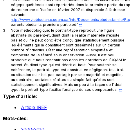
cégeps québécois sont répertoriés dans la première partie du ra
de recherche diffusée en février 2007 et disponible à l’adresse
suivante:
http://www.vieétudiante.uqam.ca/info/Documents/etudesfamlle/Ra
parents‐etudiants‐premiere‐partie.pdf
↩︎
3
Note méthodologique: le portrait-type reproduit une figure
abstraite du parent‐étudiant dont la réalité matérielle n’existe
pas et qui ne peut donc être conçu que statistiquement puisque
les éléments qui le constituent sont disséminés sur un certain
nombre d’individus. C’est une représentation simplifiée et
composite de la réalité sous observation. Aussi, il est peu
probable que nous rencontrions dans les corridors de l’UQAM le
parent-étudiant type qui est décrit ci-haut. Pour soutenir sa
cohérence, le portrait-type est construit en négligeant tout trait
ou situation qui n’est pas partagé par une majorité et magnifie,
au contraire, certaines réalités du simple fait qu’elles sont
statistiquement significatives. Mais un peu à la façon de l’idéal-
type, le portrait-type facilite l’analyse de ses composantes.
↩︎
Type d'article:
Article IREF
Mots-clés:
2000-2010