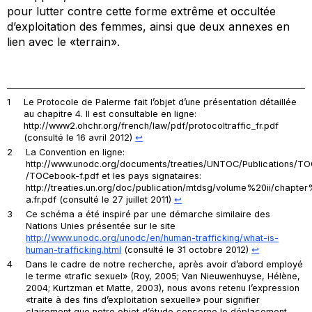
pour lutter contre cette forme extrême et occultée
d’exploitation des femmes, ainsi que deux annexes en
lien avec le «terrain».
1
Le
Protocole de Palerme
fait l’objet d’une présentation détaillée
au chapitre 4. Il est consultable en ligne:
http://www2.ohchr.org/french/law/pdf/protocoltraffic_fr.pdf
(consulté le 16 avril 2012)
↩︎
2
La
Convention
en ligne:
http://www.unodc.org/documents/treaties/UNTOC/Publications/
/TOCebook-f.pdf et les pays signataires:
http://treaties.un.org/doc/publication/mtdsg/volume%20ii/chapter% 
a.fr.pdf (consulté le 27 juillet 2011)
↩︎
3
Ce schéma a été inspiré par une démarche similaire des
Nations Unies présentée sur le site
http://www.unodc.org/unodc/en/human-trafficking/what-is-
human-trafficking.html
(consulté le 31 octobre 2012)
↩︎
4
Dans le cadre de notre recherche, après avoir d’abord employé
le terme «trafic sexuel» (Roy, 2005; Van Nieuwenhuyse, Hélène,
2004; Kurtzman et Matte, 2003), nous avons retenu l’expression
«traite à des fins d’exploitation sexuelle» pour signifier
clairement que notre objet d’étude concerne le déplacement