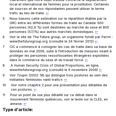
local et international de femmes pour la prostitution. Certaines
de sources et de nos répondantes peuvent utiliser le terme
trafic au lieu de traite.
↩︎
5
Nous basons cette estimation sur la répartition établie par la
GRC entre les différentes formes de traite au Canada: 600
personnes (42,9 %) sont destinées au marché du sexe et 800
personnes (57,1%) aux autres marchés domestiques.
↩︎
6
Voir le site de
The Future group
, un organisme fondé par Perrin :
www.thefuturegroup.org (consulté le 24 février 2012)
↩︎
7
CIC a commencé à consigner les cas de traite dans sa base de
données en mai 2006, suite à l’introduction de mesures visant à
protéger les personnes ressortissantes étrangères exploitées
dans le commerce du sexe et du travail forcé.
↩︎
8
A Human Security Crisis of Global Proportions,
en ligne,
www.thefuturegroup.org (consulté le 6 novembre 2009)
↩︎
9
Voir Toupin (2002: 18) qui distingue trois postures au sein des
militantes féministes «anti-trafic».
↩︎
10
Voir notre chapitre 2 pour une présentation plus détaillée de
ces postures.
↩︎
11
Pour un point de vue plus détaillé sur ce débat dans le
mouvement féministe québécois, voir le texte sur la CLES, en
annexe.
↩︎
Type d'article: