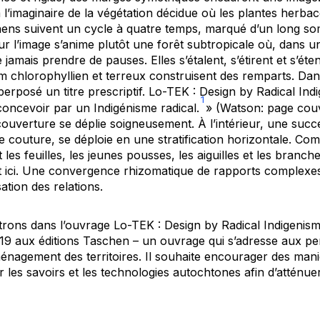
l’imaginaire de la végétation décidue où les plantes herbacé
hens suivent un cycle à quatre temps, marqué d’un long s
ur l’image s’anime plutôt une forêt subtropicale où, dans u
 jamais prendre de pauses. Elles s’étalent, s’étirent et s’ét
chlorophyllien et terreux construisent des remparts. Dan
perposé un titre prescriptif.
Lo-TEK : Design by Radical Ind
1
oncevoir par un Indigénisme radical.
» (Watson: page couv
la couverture se déplie soigneusement. À l’intérieur, une succ
e couture, se déploie en une stratification horizontale. Comm
 les feuilles, les jeunes pousses, les aiguilles et les branc
ent ici. Une convergence rhizomatique de rapports complexes
ation des relations.
ntrons dans l’ouvrage
Lo-TEK : Design by Radical Indigenis
19 aux éditions Taschen – un ouvrage qui s’adresse aux p
ménagement des territoires. Il souhaite encourager des man
ar les savoirs et les technologies autochtones afin d’atténue