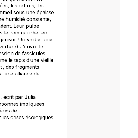
es, les arbres, les
ommeil sous une épaisse
ne humidité constante,
endent. Leur pulpe
s le coin gauche, en
igenism
. Un verbe, une
erture) J’ouvre le
ession de fascicules,
e le tapis d’une vieille
hes, des fragments
, une alliance de
m
, écrit par Julia
ersonnes impliquées
ières de
r les crises écologiques