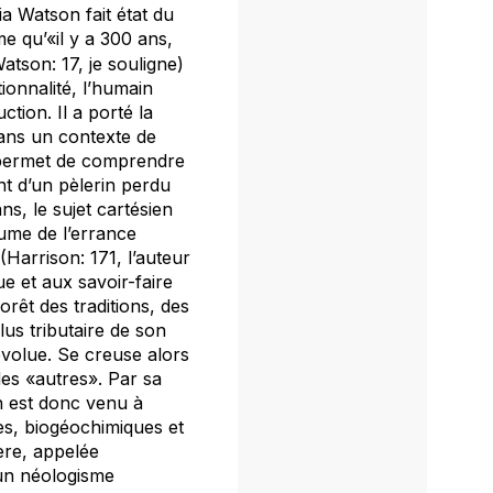
lia Watson fait état du
me qu’«il y a 300 ans,
atson: 17, je souligne)
tionnalité, l’humain
tion. Il a porté la
ans un contexte de
, permet de comprendre
nt d’un pèlerin perdu
ans
, le sujet cartésien
ume de l’errance
(Harrison: 171, l’auteur
e et aux savoir-faire
orêt des traditions, des
us tributaire de son
évolue. Se creuse alors
des «autres». Par sa
en est donc venu à
ues, biogéochimiques et
 ère, appelée
un néologisme