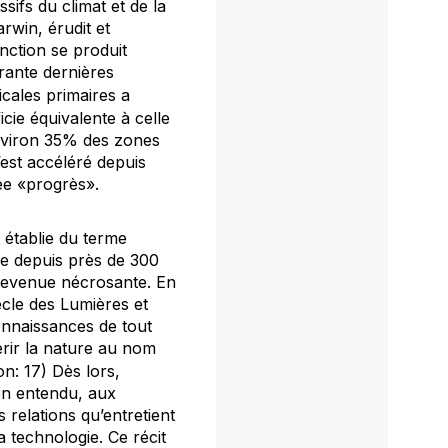
ifs du climat et de la
rwin, érudit et
inction se produit
rante dernières
icales primaires a
icie équivalente à celle
environ 35% des zones
’est accéléré depuis
ée «progrès».
t établie du terme
re depuis près de 300
 devenue nécrosante. En
ècle des Lumières et
connaissances de tout
rir la nature au nom
n: 17) Dès lors,
en entendu, aux
relations qu’entretient
 technologie. Ce récit