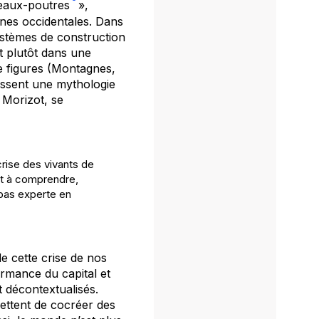
eaux-poutres
»,
nes occidentales. Dans
ystèmes de construction
nt plutôt dans une
de figures (Montagnes,
essent une mythologie
 Morizot, se
crise des vivants de
 et à comprendre,
 pas experte en
e cette crise de nos
ormance du capital et
 décontextualisés.
mettent de cocréer des