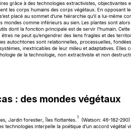
itoires grâce à des technologies extractivistes, objectivante
ignent les corps humains des corps végétaux. En opposant l
 s’est placé au sommet d’une hiérarchie qu’il a lui-même co
tres mondes comme inférieurs au sien. Les plantes sont alo
tils dont la fonction principale est de servir l’humain. Cett
 êtres ne peut qu’engendrer des liens fragiles et des territo
gies autochtones sont relationnelles, processuelles, fondées
 systèmes, inextricables de leur milieu et adaptatives. Elles
logie de la technologie, non extractiviste et non destructr
cas
:
des
mondes
végétaux
5
tes
,
Jardin forestier
,
Îles flottantes
.
(Watson: 46-182-290) 
s technologies interpelle la poétique d’un accord végétal vi