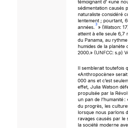
témoignant d’ «une nou
sédimentation causés pa
naturaliste considéré co
lentement ; pourtant, 
3
années.
» (Watson: 17)
atteint à elle seule 6,7
du Panama, au rythme d
humides de la planète o
2000.» (UNFCC: s.p) Vo
Il semblerait toutefois
«Anthropocène» serait 
000 ans et c’est seule
effet, Julia Watson déf
propulsée par la Révolu
un pan de l’humanité :
du progrès, les culture
lorsque nous parlons 
ravages causés par le s
la société moderne ave