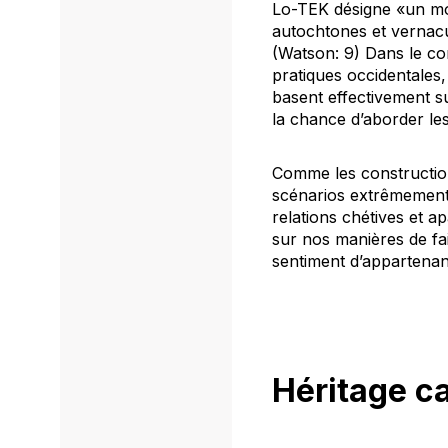
Lo-TEK désigne «un mo
autochtones et vernacul
(Watson: 9) Dans le con
pratiques occidentales,
basent effectivement su
la chance d’aborder le
Comme les construction
scénarios extrêmement 
relations chétives et ap
sur nos manières de fa
sentiment d’appartenanc
H
éritage c