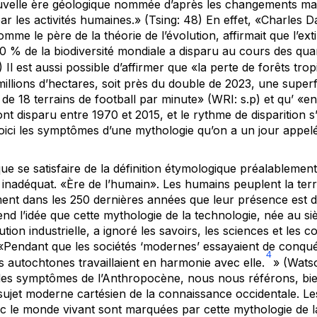
velle ère géologique nommée d’après les changements mass
r les activités humaines.» (Tsing: 48) En effet, «Charles Da
mme le père de la théorie de l’évolution, affirmait que l’ext
60 % de la biodiversité mondiale a disparu au cours des qua
 Il est aussi possible d’affirmer que «la perte de forêts trop
 millions d’hectares, soit près du double de 2023, une superf
e 18 terrains de football par minute» (WRI: s.p) et qu’ «
nt disparu entre 1970 et 2015, et le rythme de disparition s
ici les symptômes d’une mythologie qu’on a un jour appel
 que se satisfaire de la définition étymologique préalablemen
inadéquat. «Ère de l’humain». Les humains peuplent la ter
ment dans les 250 dernières années que leur présence est
end l’idée que cette mythologie de la technologie, née au si
tion industrielle, a ignoré les savoirs, les sciences et les 
 «Pendant que les sociétés ‘modernes’ essayaient de conqué
4
s autochtones travaillaient en harmonie avec elle.
» (Watso
des symptômes de l’Anthropocène, nous nous référons, bi
ujet moderne cartésien de la connaissance occidentale. Les 
c le monde vivant sont marquées par cette mythologie de la