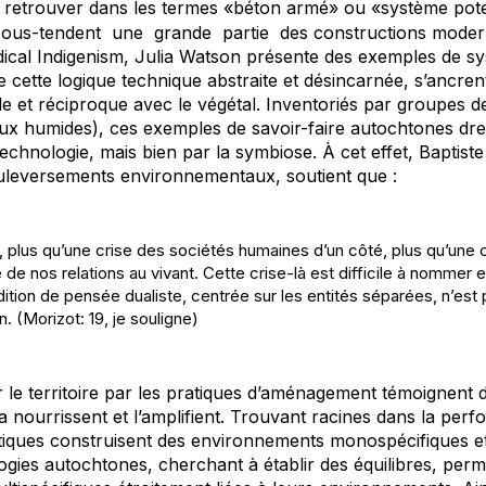
 retrouver dans les termes «béton armé» ou «système pot
sous-tendent une grande partie des constructions moder
ical Indigenism, Julia Watson présente des exemples de s
e cette logique technique abstraite et désincarnée, s’ancre
ble et réciproque avec le végétal. Inventoriés par groupes 
ieux humides), ces exemples de savoir-faire autochtones dr
echnologie, mais bien par la symbiose. À cet effet, Baptiste
uleversements environnementaux, soutient que :
e, plus qu’une crise des sociétés humaines d’un côté, plus qu’une 
e de nos relations au vivant
. Cette crise-là est difficile à nommer
dition de pensée dualiste, centrée sur les entités séparées, n’est
n. (
Morizot
: 19, j
e souligne)
 le territoire par les pratiques d’aménagement témoignent d
la nourrissent et l’amplifie
nt
. Trouvant racines dans la perf
iques construisent des environnements monospécifiques et
logies autochtones, cherchant à établir des équilibres, per