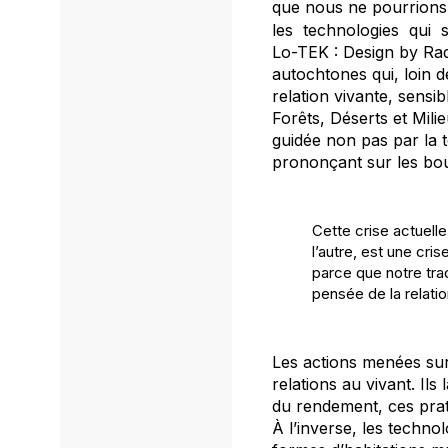
que nous ne pourrions
les technologies qui 
Lo-TEK : Design by Rad
autochtones qui, loin d
relation vivante, sensi
Forêts, Déserts et Mil
guidée non pas par la t
prononçant sur les bo
Cette crise actuell
l’autre, est une
cris
parce que notre tra
pensée
de la relatio
Les actions menées sur
relations au vivant
.
I
ls 
du rendement, ces prat
À
l’inverse, les techno