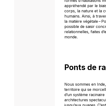
formes d’habitations
mu
appréhendé par le biai
corps, la nature et la c
humains.
Ainsi, à trav
la matière végétale
–
Po
possible de saisir co
relationnelles, faites 
monde.
Ponts de ra
Nous sommes en Inde, 
territoire qui se morcel
d’un système racinaire a
architectures spectacul
jusqu’aux nuages. C’est