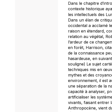
Dans le chapitre d’intr
contexte historique aya
les intellectuels des L
Dans un élan de critique
occidental a acclamé le
raison en étendard, co
relation au végétal, R
l’ardeur de ce changeme
en forêt, Harrison, cita
de la connaissance peu
hasardeuse, en suivant 
souligne) Le sujet car
techniques mis en œuvre,
mythes et des croyance
environnement, il est 
une séparation de la na
capacité à analyser, pr
artificialiser les syst
vivants, faisant entrer
Anthropocène, vient du