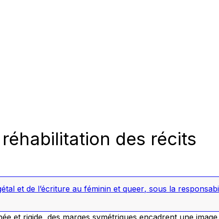
 réhabilitation des récits
al et de l’écriture au féminin et queer
, sous la responsab
née et rigide, des marges symétriques encadrent une image.