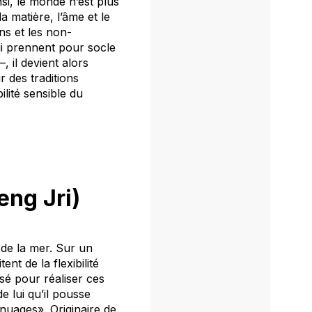
nsi, le monde n’est plus
t la matière,
l’âme et
le
ns et les non-
i prennent pour socle
–, il devient alors
r des traditions
ilité sensible du
eng Jri
)
de la mer. Sur un
nt de la flexibilité
isé pour réaliser ces
de lui qu’il pousse
 nuages». Originaire de