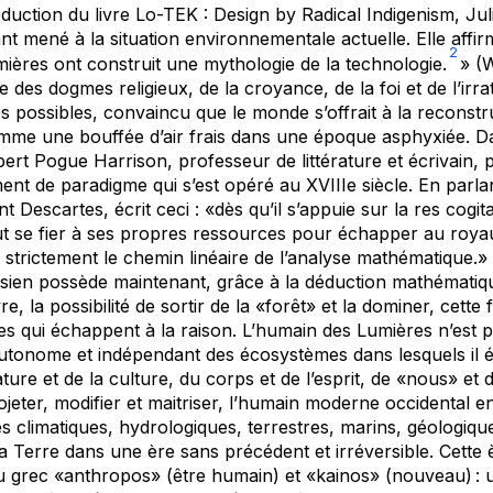
oduction du livre
Lo-TEK : Design by Radical Indigenism
, Ju
nt mené à la situation environnementale actuelle. Elle affir
2
umières ont construit une mythologie de la technologie.
» (W
 des dogmes religieux, de la croyance, de la foi et de l’irra
s possibles, convaincu que le monde s’offrait à la reconstruc
mme une bouffée d’air frais dans une époque asphyxiée. D
obert Pogue Harrison, professeur de littérature et écrivain
nt de paradigme qui s’est opéré au XVIIIe siècle. En parla
nt Descartes, écrit ceci : «dès qu’il s’appuie sur la
res cogit
t se fier à ses propres ressources pour échapper au roya
strictement le chemin linéaire de l’analyse mathématique.» 
tésien possède maintenant, grâce à la déduction mathématiqu
 la possibilité de sortir de la «forêt» et la dominer, cette f
s qui échappent à la raison. L’humain des Lumières n’est pl
autonome et indépendant des écosystèmes dans lesquels il 
ture et de la culture, du corps et de l’esprit, de «nous» et 
ojeter, modifier et maitriser, l’humain moderne occidental 
èmes climatiques, hydrologiques, terrestres, marins, géologiq
 la Terre dans une ère sans précédent et irréversible. Cette
 grec «anthropos» (être humain) et «kainos» (nouveau) : 