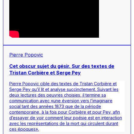
Pierre Popovic
Cet obscur sujet du gésir. Sur des textes de
Tristan Corbière et Serge Pey
Pierre Popovic cible des textes de Tristan Corbière et
Serge Pey qu’il lit et analyse succinctement. Suivant les
deux lectures des oeuvres choisies, il termine sa
communication avec «une éversion vers l’imaginaire
social tant des années 1873 que de la période
contemporaine, à la fois pour Corbière et pour Pey, afin
d’essayer de voir comment leur poésie est en interaction
avec les représentations de la mort qui circulent durant
ces époques».