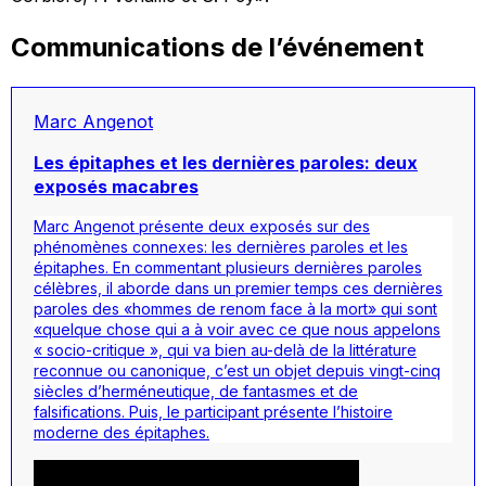
Communications de l’événement
Marc Angenot
Les épitaphes et les dernières paroles: deux
exposés macabres
Marc Angenot présente deux exposés sur des
phénomènes connexes: les dernières paroles et les
épitaphes. En commentant plusieurs dernières paroles
célèbres, il aborde dans un premier temps ces dernières
paroles des «hommes de renom face à la mort» qui sont
«quelque chose qui a à voir avec ce que nous appelons
« socio-critique », qui va bien au-delà de la littérature
reconnue ou canonique, c’est un objet depuis vingt-cinq
siècles d’herméneutique, de fantasmes et de
falsifications. Puis, le participant présente l’histoire
moderne des épitaphes.