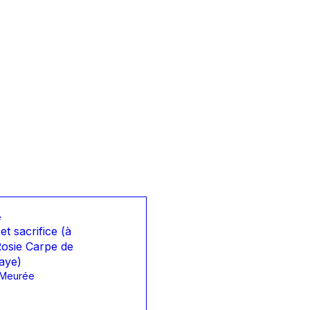
e
et sacrifice (à
Rosie Carpe de
aye)
 Meurée