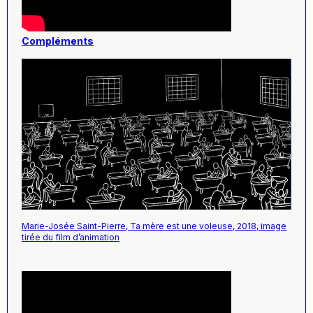
Compléments
Marie-Josée Saint-Pierre, Ta mère est une voleuse, 2018, image
tirée du film d’animation