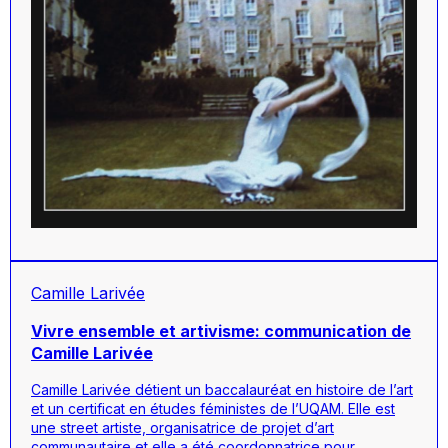
Camille Larivée
Vivre ensemble et artivisme: communication de
Camille Larivée
Camille Larivée détient un baccalauréat en histoire de l’art
et un certificat en études féministes de l’UQAM. Elle est
une street artiste, organisatrice de projet d’art
communautaire et elle a été coordonnatrice pour