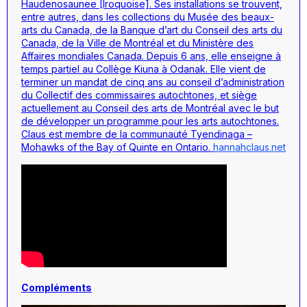
Haudenosaunee [Iroquoise]. Ses installations se trouvent,
entre autres, dans les collections du Musée des beaux-
arts du Canada, de la Banque d’art du Conseil des arts du
Canada, de la Ville de Montréal et du Ministère des
Affaires mondiales Canada. Depuis 6 ans, elle enseigne à
temps partiel au Collège Kiuna à Odanak. Elle vient de
terminer un mandat de cinq ans au conseil d’administration
du Collectif des commissaires autochtones, et siège
actuellement au Conseil des arts de Montréal avec le but
de développer un programme pour les arts autochtones.
Claus est membre de la communauté Tyendinaga –
Mohawks of the Bay of Quinte en Ontario.
hannahclaus.net
Compléments