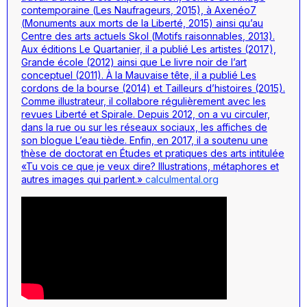
contemporaine (
Les Naufrageurs
, 2015), à Axenéo7
(
Monuments aux morts de la Liberté,
2015) ainsi qu’au
Centre des arts actuels Skol (
Motifs raisonnables
, 2013).
Aux éditions Le Quartanier, il a publié
Les artistes
(2017),
Grande école
(2012) ainsi que
Le livre noir de l’art
conceptuel
(2011). À la Mauvaise tête, il a publié
Les
cordons de la bourse
(2014) et
Tailleurs d’histoires
(2015).
Comme illustrateur, il collabore régulièrement avec les
revues Liberté et Spirale. Depuis 2012, on a vu circuler,
dans la rue ou sur les réseaux sociaux, les affiches de
son blogue
L’eau tiède
. Enfin, en 2017, il a soutenu une
thèse de doctorat en Études et pratiques des arts intitulée
«Tu vois ce que je veux dire? Illustrations, métaphores et
autres images qui parlent.»
calculmental.org