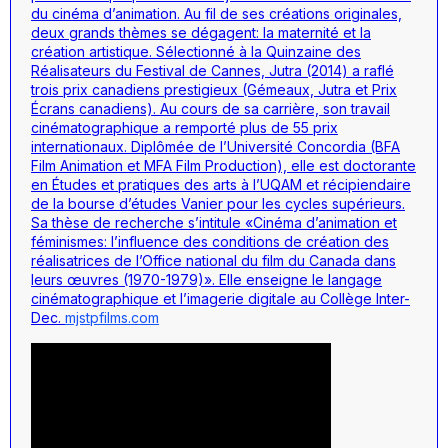
du cinéma d’animation. Au fil de ses créations originales,
deux grands thèmes se dégagent: la maternité et la
création artistique. Sélectionné à la Quinzaine des
Réalisateurs du Festival de Cannes,
Jutra
(2014) a raflé
trois prix canadiens prestigieux (Gémeaux, Jutra et Prix
Écrans canadiens). Au cours de sa carrière, son travail
cinématographique a remporté plus de 55 prix
internationaux. Diplômée de l’Université Concordia (BFA
Film Animation et MFA Film Production), elle est doctorante
en Études et pratiques des arts à l’UQAM et récipiendaire
de la bourse d’études Vanier pour les cycles supérieurs.
Sa thèse de recherche s’intitule «Cinéma d’animation et
féminismes: l’influence des conditions de création des
réalisatrices de l’Office national du film du Canada dans
leurs œuvres (1970-1979)». Elle enseigne le langage
cinématographique et l’imagerie digitale au Collège Inter-
Dec.
mjstpfilms.com