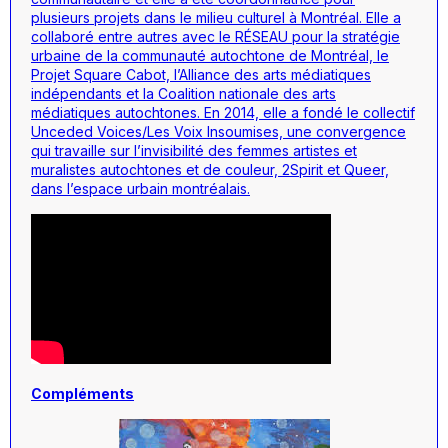
plusieurs projets dans le milieu culturel à Montréal. Elle a
collaboré entre autres avec le RÉSEAU pour la stratégie
urbaine de la communauté autochtone de Montréal, le
Projet Square Cabot, l’Alliance des arts médiatiques
indépendants et la Coalition nationale des arts
médiatiques autochtones. En 2014, elle a fondé le collectif
Unceded Voices/Les Voix Insoumises, une convergence
qui travaille sur l’invisibilité des femmes artistes et
muralistes autochtones et de couleur, 2Spirit et Queer,
dans l’espace urbain montréalais.
Compléments