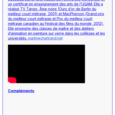
un certificat en enseignement des arts de l’UQAM. Elle a
réalisé
TV Tango
,
Âme noire
(Ours d’or de Berlin du
meilleur court métrage, 2001) et
MacPherson
(Grand prix
du meilleur court métrage et Prix du meilleur court
métrage canadien au Festival des films du monde, 2012).
Elle enseigne des classes de maitre et des ateliers
d’animation en peinture sur verre dans les collèges et les
universités.
martinechartrand.net
Compléments