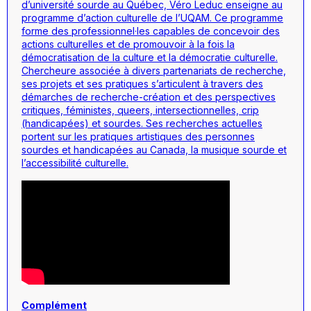
d’université sourde au Québec, Véro Leduc enseigne au
programme d’action culturelle de l’UQAM. Ce programme
forme des professionnel·les capables de concevoir des
actions culturelles et de promouvoir à la fois la
démocratisation de la culture et la démocratie culturelle.
Chercheure associée à divers partenariats de recherche,
ses projets et ses pratiques s’articulent à travers des
démarches de recherche-création et des perspectives
critiques, féministes, queers, intersectionnelles, crip
(handicapées) et sourdes. Ses recherches actuelles
portent sur les pratiques artistiques des personnes
sourdes et handicapées au Canada, la musique sourde et
l’accessibilité culturelle.
Complément