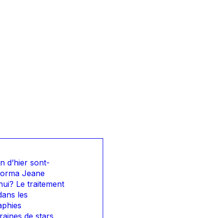
n d’hier sont-
 Norma Jeane
hui? Le traitement
dans les
aphies
aines de stars