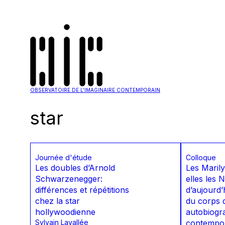
OBSERVATOIRE DE L'IMAGINAIRE CONTEMPORAIN
star
Journée d'étude
Colloque
Les doubles d’Arnold
Les Marily
Schwarzenegger:
elles les
différences et répétitions
d’aujourd’
chez la star
du corps 
hollywoodienne
autobiogr
Sylvain Lavallée
contempor