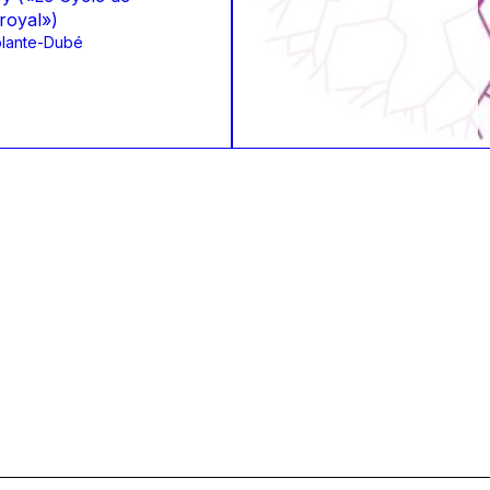
 royal»)
plante-Dubé