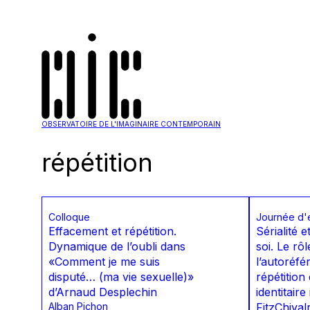
OBSERVATOIRE DE L'IMAGINAIRE CONTEMPORAIN
répétition
Colloque
Journée d'
Effacement et répétition.
Sérialité e
Dynamique de l’oubli dans
soi. Le rôl
«Comment je me suis
l’autoréfér
disputé… (ma vie sexuelle)»
répétition
d’Arnaud Desplechin
identitair
Alban Pichon
FitzChival