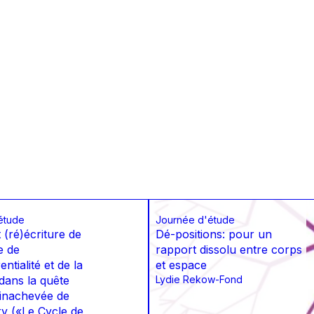
étude
Journée d'étude
t (ré)écriture de
Dé-positions: pour un
e de
rapport dissolu entre corps
entialité et de la
et espace
 dans la quête
Lydie Rekow-Fond
e inachevée de
ry («Le Cycle de