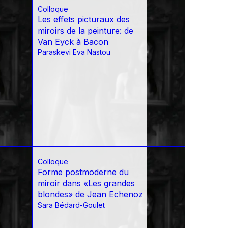
Colloque
Les effets picturaux des
miroirs de la peinture: de
Van Eyck à Bacon
Paraskevi Eva Nastou
Colloque
Forme postmoderne du
miroir dans «Les grandes
blondes» de Jean Echenoz
Sara Bédard-Goulet