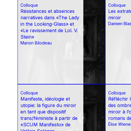
Colloque
Colloque
Résistances et absences
Les extrat
narratives dans «The Lady
miroir
in the Looking-Glass» et
Damien Bla
«Le ravissement de Lol. V.
Stein»
Marion Bilodeau
Colloque
Colloque
Manifeste, idéologie et
Réfléchir
utopie: la figure du miroir
des ombres
en tant que dispositif
miroir à l
trans/féministe à partir de
romans de
«SCUM Manifesto» de
Élise Wiene