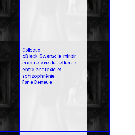
Colloque
«Black Swan»: le miroir
comme axe de réflexion
entre anorexie et
schizophrénie
Fanie Demeule