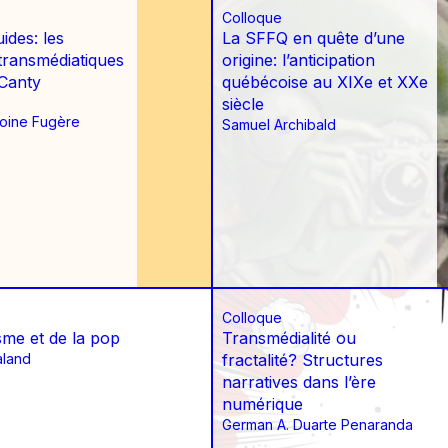
Colloque
uides: les
La SFFQ en quête d’une
transmédiatiques
origine: l’anticipation
 Canty
québécoise au XIXe et XXe
siècle
toine Fugère
Samuel Archibald
Colloque
sme et de la pop
Transmédialité ou
aland
fractalité? Structures
narratives dans l’ère
numérique
German A. Duarte Penaranda