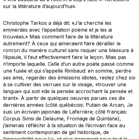
sur la littérature d’aujourd’hui».
Christophe Tarkos a déjà dit: «J’ai cherché les
emmerdes avec l’appellation poème et je les ai
trouvées.» Mais comment faire de la littérature
autrement? À ceux qui aimeraient faire dérailler le
ronron du manère culturel sans risquer une blessure à
l’épaule, il faut effectivement faire la leçon. Mais pas
n’importe laquelle. Celle d’un autre poète passé comme
une fusée et qui s’appelle Rimbaud: en somme, perdre
ses amis, regarder des émissions idiotes, restez chez soi
à se cultiver des verrues sur le visage, «trouver une
langue» qui soit «de la pensée accrochant la pensée et
tirant». À partir de quelques oeuvres parues ces dix
dernières années (côté québécois:
Putain
de Arcan,
Je
suis un écrivain japonais
de Laferrière; côté français:
Corpus Simsi
de Delaume,
Fromage
de Quintane),
j’aimerais réfléchir à la situation de l’écrivain face au
sentiment contemporain de gel historique, de
l’impossibilité pour lui -et plus largement pour tout le