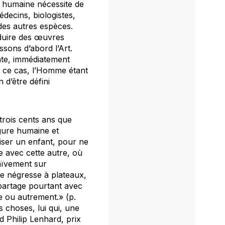
e humaine nécessite de
decins, biologistes,
des autres espèces.
oduire des œuvres
issons d’abord l’Art.
ente, immédiatement
ns ce cas, l’Homme étant
 d’être défini
trois cents ans que
gure humaine et
tiser un enfant, pour ne
èle avec cette autre, où
aïvement sur
une négresse à plateaux,
 partage pourtant avec
e ou autrement.» (p.
s choses, lui qui, une
d Philip Lenhard, prix