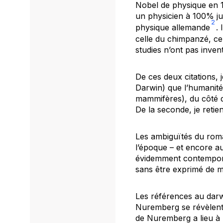
Nobel de physique en 19
un physicien à 100% jui
2
physique allemande
.
celle du chimpanzé, cel
studies n’ont pas invent
De ces deux citations, j
Darwin) que l’humanité 
mammifères), du côté de
De la seconde, je retie
Les ambiguïtés du roma
l’époque – et encore a
évidemment contempora
sans être exprimé de man
Les références au darw
Nuremberg se révèlent 
de Nuremberg a lieu à 