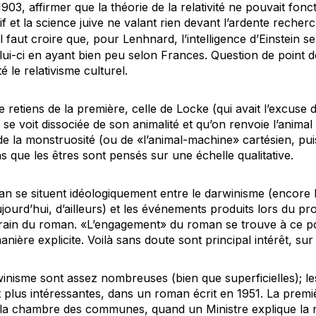
03, affirmer que la théorie de la relativité ne pouvait fonct
f et la science juive ne valant rien devant l’ardente recherc
 Il faut croire que, pour Lenhnard, l’intelligence d’Einstein 
ui-ci en ayant bien peu selon Frances. Question de point d
é le relativisme culturel.
e retiens de la première, celle de Locke (qui avait l’excuse 
se voit dissociée de son animalité et qu’on renvoie l’animal 
 la monstruosité (ou de «l’animal-machine» cartésien, puis
ns que les êtres sont pensés sur une échelle qualitative.
n se situent idéologiquement entre le darwinisme (encore 
ujourd’hui, d’ailleurs) et les événements produits lors du 
in du roman. «L’engagement» du roman se trouve à ce p
ière explicite. Voilà sans doute sont principal intérêt, sur u
inisme sont assez nombreuses (bien que superficielles); le
plus intéressantes, dans un roman écrit en 1951. La prem
la chambre des communes, quand un Ministre explique la né