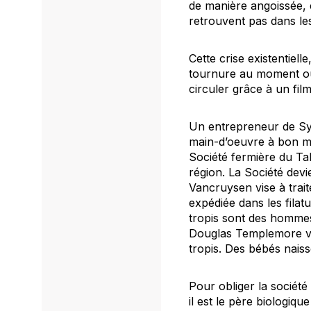
de manière angoissée, e
retrouvent pas dans les
Cette crise existentiell
tournure au moment où 
circuler grâce à un fi
Un entrepreneur de Sy
main-d’oeuvre à bon ma
Société fermière du Ta
région. La Société devie
Vancruysen vise à trait
expédiée dans les filatu
tropis sont des hommes
Douglas Templemore va 
tropis. Des bébés naiss
Pour obliger la sociét
il est le père biologiqu