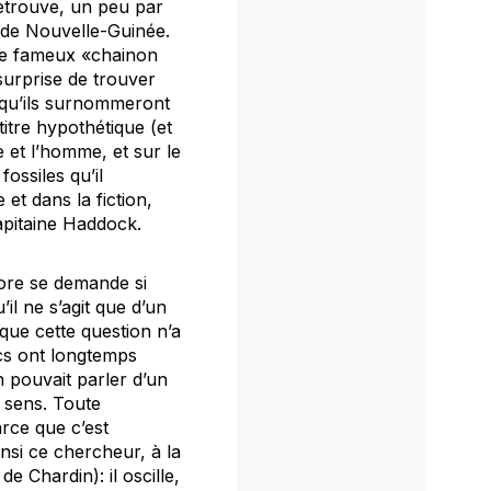
etrouve, un peu par
 de Nouvelle-Guinée.
 le fameux «chainon
urprise de trouver
 qu’ils surnommeront
titre hypothétique (et
 et l’homme, et sur le
ossiles qu’il
et dans la fiction,
apitaine Haddock.
more se demande si
’il ne s’agit que d’un
que cette question n’a
ecs ont longtemps
n pouvait parler d’un
e sens. Toute
arce que c’est
nsi ce chercheur, à la
de Chardin): il oscille,