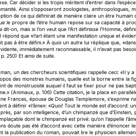
e. Car décider si les tropis méritent d’entrer dans l’espèc
umanité. Ainsi s’opposeront zoologistes, anthropologues, mé
tion de ce qui définirait de manière claire un être humain 
 que le propre de l’être humain repose sur sa capacité à pr
lui dit-on, mais si l’on veut que l’Art définisse l’Homme, défin
il répond que «l’art étant une manifestation unique et évid
ait pas à être défini.» À quoi un autre lui réplique que, «da
dente, immédiatement reconnaissable, il n’avait pas besoin
 p. 250) Et ainsi de suite.
an, un des chercheurs scientifiques rappelle ceci: «Il y a 
pos des monstres humains, quelle est la borne entre la fi
point de monstruosité auquel il faut se fixer pour ne pas bap
me.» (
Animaux
, p. 106) Cette citation, je la place en parall
eune Frances, épouse de Douglas Templemore, s’exprime n
ssent à définir «l’âme»: «Quoi! Tout le monde est d’accord: 
 près, par son intelligence, d’un chimpanzé que d’Einstein,
mplaçable dont le chimpanzé est privé: qu’on l’appelle l’âm
sans doute pas été d’accord avec cette manière d’énoncer le
t la publication du roman, pouvait lire le physicien alleman