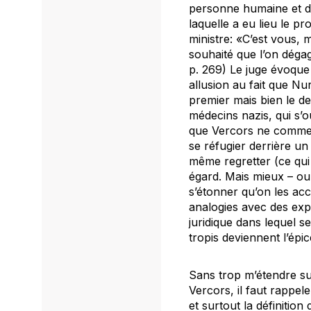
personne humaine et de 
laquelle a eu lieu le 
ministre: «C’est vous, 
souhaité que l’on dégag
p. 269) Le juge évoque
allusion au fait que N
premier mais bien le de
médecins nazis, qui s’o
que Vercors ne commen
se réfugier derrière u
même regretter (ce qui 
égard. Mais mieux – ou 
s’étonner qu’on les acc
analogies avec des exp
juridique dans lequel s
tropis deviennent l’épic
Sans trop m’étendre su
Vercors, il faut rappel
et surtout la définitio