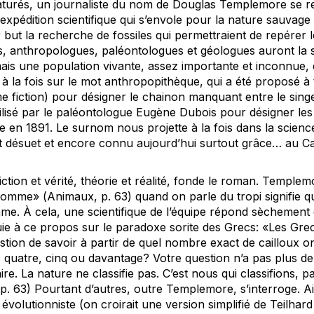
turés
, un journaliste du nom de Douglas Templemore se r
xpédition scientifique qui s’envole pour la nature sauvage
r but la recherche de fossiles qui permettraient de repérer
, anthropologues, paléontologues et géologues auront la s
mais une population vivante, assez importante et inconnue,
 à la fois sur le mot anthropopithèque, qui a été proposé à 
e fiction) pour désigner le chainon manquant entre le singe
lisé par le paléontologue Eugène Dubois pour désigner les f
 en 1891. Le surnom nous projette à la fois dans la science 
t désuet et encore connu aujourd’hui surtout grâce… au C
iction et vérité, théorie et réalité, fonde le roman. Temple
 homme» (
Animaux
, p. 63) quand on parle du tropi signifie qu
me. À cela, une scientifique de l’équipe répond sèchement 
uie à ce propos sur le paradoxe sorite des Grecs: «Les Gr
stion de savoir à partir de quel nombre exact de cailloux o
is, quatre, cinq ou davantage? Votre question n’a pas plus d
raire. La nature ne classifie pas. C’est nous qui classifions, p
 p. 63) Pourtant d’autres, outre Templemore, s’interroge. Ai
 évolutionniste (on croirait une version simplifié de Teilhard 