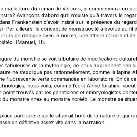
n à ma lecture du roman de Vercors, je commencerai en pos
tre? Avançons d’abord qu’il n’existe qu’à travers le regard 
ans Frankenstein d’avoir insisté sur la présence du regard 
. Par ailleurs, le concept de monstruosité a évolué au fil d
jours en dialogue avec la norme, une affaire d’ordre et de 
ciété» (Manuel, 11).
igure du monstre se voit tributaire de modifications culture
res fabuleuses de la mythologie, ne nous apprennent rien sur
aure ne s’explique pas rationnellement, comme la lapine A
éine fluorescente verte commandée en laboratoire. En ce dé
chnologies, nous voilà, comme l’écrit Annie Ibrahim, «peut-
 point trouvés par les généticiens et embryologistes cont
s du monstre «né» au monstre «créé». Le monstre se situera
place particulière qui le situerait hors de la nature et qui rap
sse en définitive assez vite dans la narration.