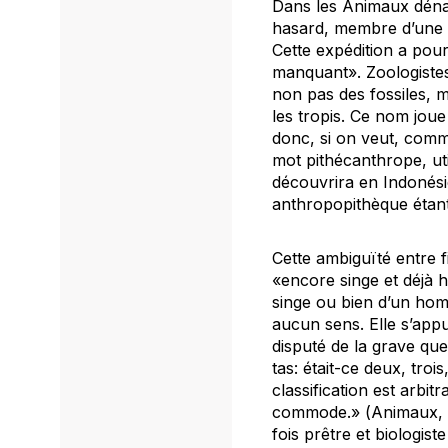
Dans les
Animaux déna
hasard, membre d’une e
Cette expédition a pou
manquant». Zoologistes
non pas des fossiles, 
les tropis. Ce nom joue
donc, si on veut, comm
mot pithécanthrope, uti
découvrira en Indonésie
anthropopithèque étan
Cette ambiguïté entre f
«encore singe et déjà
singe ou bien d’un hom
aucun sens. Elle s’app
disputé de la grave que
tas: était-ce deux, tro
classification est arbit
commode.» (
Animaux
,
fois prêtre et biologiste