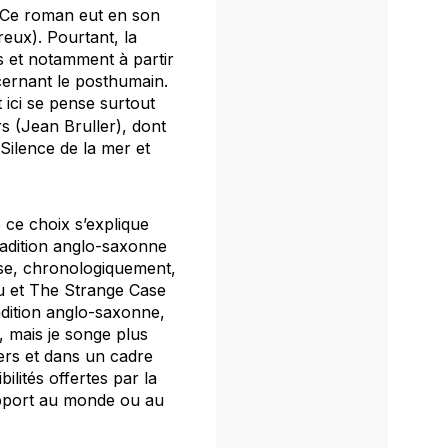
. Ce roman eut en son
eux). Pourtant, la
s et notamment à partir
cernant le posthumain.
 ici se pense surtout
s (Jean Bruller), dont
Silence de la mer et
 ce choix s’explique
radition anglo-saxonne
nse, chronologiquement,
u
et
The Strange Case
radition anglo-saxonne,
, mais je songe plus
vers et dans un cadre
lités offertes par la
apport au monde ou au