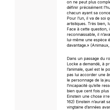
on ne peut plus complex
définir précisément l’h
chacun ayant sa concep
Pour l’un, il va de soi
artistiques. Très bien, 
Face à cette question, 
reconnaissable, il n’av
lui-même une espèce évi
davantage.» (
Animaux
,
Dans un passage du rom
Locke a demandé, à pro
l’animale, quel est le 
pas lui accorder une â
le personnage de la j
l’incapacité qu’elle re
bien que cent fois plus
Einstein une chose irre
162) Einstein n’aurait 
vingtaine d’années avan