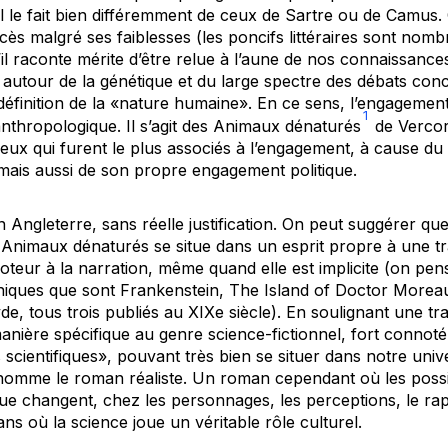
l le fait bien différemment de ceux de Sartre ou de Camus
s malgré ses faiblesses (les poncifs littéraires sont nombr
il raconte mérite d’être relue à l’aune de nos connaissance
s autour de la génétique et du large spectre des débats con
définition de la «nature humaine». En ce sens, l’engagement
1
thropologique. Il s’agit des
Animaux dénaturés
de Vercor
ux qui furent le plus associés à l’engagement, à cause du 
 mais aussi de son propre engagement politique.
Angleterre, sans réelle justification. On peut suggérer que
 Animaux dénaturés
se situe dans un esprit propre à une t
moteur à la narration, même quand elle est implicite (on pe
niques que sont
Frankenstein
,
The Island of Doctor Morea
yde
, tous trois publiés au XIXe siècle). En soulignant une t
anière spécifique au genre science-fictionnel, fort connoté
 scientifiques», pouvant très bien se situer dans notre uni
omme le roman réaliste. Un roman cependant où les possibi
que changent, chez les personnages, les perceptions, le r
ns où la science joue un véritable rôle culturel.