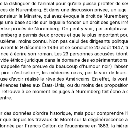
la distinguer de l’animal pour qu’elle puisse profiter de se
procès de Nuremberg. Et dans une discussion privée, un jug
monsieur le Ministre, qui avez évoqué le droit de Nuremberg
e une base solide sur laquelle fonder un droit des gens irr
 «le» procès de Nuremberg. On peut y voir, par antiphrase
uremberg a permis deux procès et que le plus important pou
uxième, moins connu. Non pas celui des dirigeants politique
uvrent le 9 décembre 1946 et se conclut le 20 août 1947, t
ce à écrire son roman. Les 23 personnes accusées (dont 
n vide éthico-juridique dans le domaine des expérimentation
s’appelle faire preuve de beaucoup d’humour noir) l’absenc
pire, c’est selon –, les médecins nazis, par la voix de leurs
use d’avoir réalisé le rêve des Américains. En effet, ils von
ériences faites aux États-Unis, ou du moins des proposition
e retrouve à ce moment les juges à Nuremberg fait écho à ce
entre.
r des données d’ordre historique, mais pour comprendre l’
er que depuis les travaux de Morel sur la dégénérescence au
n donnée par Francis Galton de l’eugénisme en 1883, la hiéra