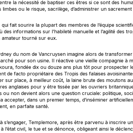
ntre la nécessité de baptiser ces êtres si ce sont des huma
 limbes ou le risque, sacrilège, d’administrer un sacrement 
e, qui fait sourire la plupart des membres de l’équipe scient
des informations sur l’habileté manuelle et l’agilité des t
lm amateur tourné sur eux.
dney du nom de Vancruysen imagine alors de transformer 
rché pour son usine. Il réactive une vieille compagnie à mo
koura, fondée dix ou douze ans plus tôt pour prospecter le
nt de facto propriétaire des Tropis des falaises avoisinantes
er sur place, à meilleur coût, la laine brute des moutons a
res anglaises pour y être tissée par les ouvriers britannique
 ou non devient alors une question cruciale: politique, soc
accepter, dans un premier temps, d’inséminer artificielle
ent, en parfaite santé.
é à s’engager, Templemore, après être parvenu à inscrire u
e à l’état civil, le tue et se dénonce, obligeant ainsi le déc