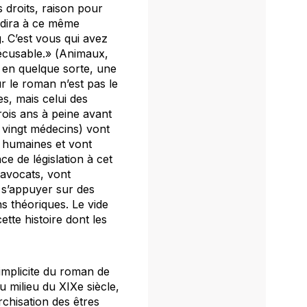
s droits, raison pour
e dira à ce même
. C’est vous qui avez
écusable.» (
Animaux
,
 en quelque sorte, une
r le roman n’est pas le
s, mais celui des
rois ans à peine avant
vingt médecins) vont
s humaines et vont
e de législation à cet
 avocats, vont
t s’appuyer sur des
s théoriques. Le vide
tte histoire dont les
implicite du roman de
 milieu du XIXe siècle,
rchisation des êtres