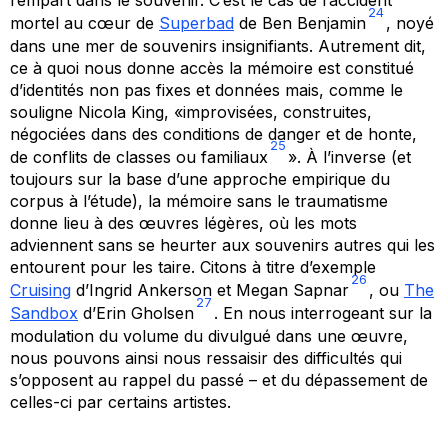
rempart dans le souvenir. C’est le cas de l’accident
24
mortel au cœur de
Superbad
de Ben Benjamin
, noyé
dans une mer de souvenirs insignifiants. Autrement dit,
ce à quoi nous donne accès la mémoire est constitué
d’identités non pas fixes et données mais, comme le
souligne Nicola King, «improvisées, construites,
négociées dans des conditions de danger et de honte,
25
de conflits de classes ou familiaux
». À l’inverse (et
toujours sur la base d’une approche empirique du
corpus à l’étude), la mémoire sans le traumatisme
donne lieu à des œuvres légères, où les mots
adviennent sans se heurter aux souvenirs autres qui les
entourent pour les taire. Citons à titre d’exemple
26
Cruising
d’Ingrid Ankerson et Megan Sapnar
, ou
The
27
Sandbox
d’Erin Gholsen
. En nous interrogeant sur la
modulation du volume du divulgué dans une œuvre,
nous pouvons ainsi nous ressaisir des difficultés qui
s’opposent au rappel du passé – et du dépassement de
celles-ci par certains artistes.