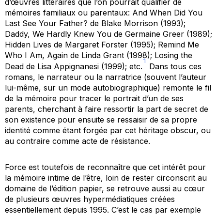
d’œuvres littéraires que l’on pourrait qualifier de
mémoires familiaux ou parentaux:
And When Did You
Last See Your Father?
de Blake Morrison (1993);
Daddy, We Hardly Knew You
de Germaine Greer (1989);
Hidden Lives
de Margaret Forster (1995);
Remind Me
Who I Am, Again
de Linda Grant (1998);
Losing the
1
Dead
de Lisa Appignanesi (1999); etc.
Dans tous ces
romans, le narrateur ou la narratrice (souvent l’auteur
lui-même, sur un mode autobiographique) remonte le fil
de la mémoire pour tracer le portrait d’un de ses
parents, cherchant à faire ressortir la part de secret de
son existence pour ensuite se ressaisir de sa propre
identité comme étant forgée par cet héritage obscur, ou
au contraire comme acte de résistance.
Force est toutefois de reconnaître que cet intérêt pour
la mémoire intime de l’être, loin de rester circonscrit au
domaine de l’édition papier, se retrouve aussi au cœur
de plusieurs œuvres hypermédiatiques créées
essentiellement depuis 1995. C’est le cas par exemple