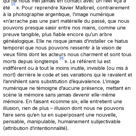
qui ne nous met jamais en contact avec un réel «ça a
35
été
». Pour reprendre Xavier Malbreil, contrairement
à la photographie argentique, l’image numérique
«n’arrache pas une part matérielle du passé, que nous
pouvons presque saisir entre nos mains, comme une
preuve tangible, plus fiable encore qu’un arbre
généalogique. Elle ne risque jamais d’installer ce hiatus
temporel que nous pouvons ressentir à la vision de
vieux films dont les acteurs nous charment et sont tous
36
morts depuis longtemps
». Le référent lui est
indifférent ou à tout le moins inutile, invisible (ou mis à
mort) derrière le code et ses variations qui le ravalent et
l’annihilent sans substitution d’équivalence. L’image
numérique ne témoigne d’aucune présence, mettant en
scène la mémoire sans jamais devenir elle-même
mémoire. En faisant «comme si», elle entretient une
illusion, rien de plus – illusion dont nous ne pouvons
faire sens qu’en lui en superposant une nouvelle,
pensable, manipulable, humainement subjectivable
(attribution d’intentionnalité).