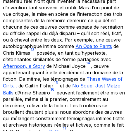
matériau réel n’ont qu’à inventer la nécessaire part
d’invention liant souvenir et oubli. Mais d’un point de
vue critique, la mise en scène de l’interaction des trois
composantes de la mémoire demeure ce qui définit
chacune de ces œuvres comme espace de recréation
du difficile rappel du déjà disparu – qu’il soit réel, fictif,
ou à cheval entre les deux. Par exemple, une œuvre
autobiographique intime comme
An Ode to Pants
de
13
Chris Klimas
possède, en tant qu’hypertexte,
d’étonnantes similarités de forme partagées avec
14
Afternoon, a Story
de Michael Joyce
, œuvre
appartenant quant à elle décidément au domaine de la
fiction. De même, les témoignages de
These Waves of
15
Girls…
de Caitlin Fisher
et de
No Soup, Just Matzo
16
Balls
d’Annie Shapiro
peuvent facilement être mis en
parallèle, même si le premier, contrairement au
deuxième, relève de la fiction. Les frontières se
brouillent d’autant plus si nous abordons des œuvres
qui mélangent constamment témoignages intimes fictifs
et archives historiques réelles et fictives, comme le fait
17