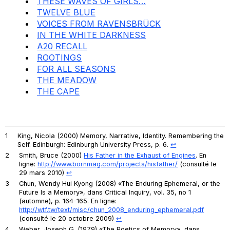
THESE WAVES OF GIRLS…
TWELVE BLUE
VOICES FROM RAVENSBRÜCK
IN THE WHITE DARKNESS
A20 RECALL
ROOTINGS
FOR ALL SEASONS
THE MEADOW
THE CAPE
1
King, Nicola (2000)
Memory, Narrative, Identity. Remembering the
Self.
Edinburgh: Edinburgh University Press, p. 6.
↩︎
2
Smith, Bruce (2000)
His Father in the Exhaust of Engines
.
En
ligne:
http://www.bornmag.com/projects/hisfather/
(consulté le
29 mars 2010)
↩︎
3
Chun, Wendy Hui Kyong (2008) «The Enduring Ephemeral, or the
Future Is a Memory», dans
Critical Inquiry
, vol. 35, no 1
(automne), p. 164-165. En ligne:
http://wtf.tw/text/misc/chun_2008_enduring_ephemeral.pdf
(consulté le 20 octobre 2009)
↩︎
4
Weber, Joseph G. (1979) «The Poetics of Memory», dans