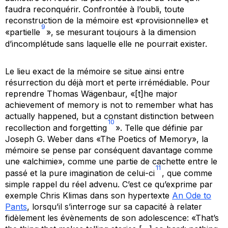
faudra reconquérir. Confrontée à l’oubli, toute
reconstruction de la mémoire est «provisionnelle» et
9
«partielle
», se mesurant toujours à la dimension
d’incomplétude sans laquelle elle ne pourrait exister.
Le lieu exact de la mémoire se situe ainsi entre
résurrection du déjà mort et perte irrémédiable. Pour
reprendre Thomas Wägenbaur, «[t]he major
achievement of memory is not to remember what has
actually happened, but a constant distinction between
10
recollection and forgetting
». Telle que définie par
Joseph G. Weber dans «The Poetics of Memory», la
mémoire se pense par conséquent davantage comme
une «alchimie», comme une partie de cachette entre le
11
passé et la pure imagination de celui-ci
, que comme
simple rappel du réel advenu. C’est ce qu’exprime par
exemple Chris Klimas dans son hypertexte
An Ode to
Pants
, lorsqu’il s’interroge sur sa capacité à relater
fidèlement les évènements de son adolescence: «That’s