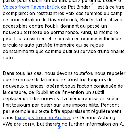
passé pour établir un «jamais plus» pérenne. L’œuvre
30
Voices from Ravensbrück
de Pat Binder
est à ce titre
exemplaire: en restituant les voix des femmes du camp
de concentration de Ravensbrück, Binder fait archives
accessibles contre l’oubli, donnant au passé un
nouveau territoire de permanence. Ainsi, la mémoire
peut tout aussi bien être constituée comme esthétique
circulaire auto-justifiée (mémoire qui se rejoue
constamment) que comme outil au service d’une finalité
autre.
Dans tous les cas, nous devons toutefois nous rappeler
que l’exercice de la mémoire constitue toujours de
nouveaux silences, opérant sous l’action conjuguée de
la censure, de l’oubli et de l’invention un subtil
déplacement des non-dits. La mémoire mise en scène
finit toujours par buter sur une impossibilité. Pensons
par exemple au texte biffé apparaissant régulièrement
dans
Excerpts from an Archive
de Deanne Achong:
«
We are sorry, but there’s no further information on A.
31