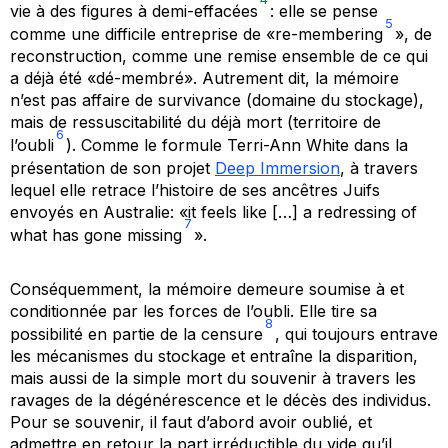
vie à des figures à demi-effacées
: elle se pense
5
comme une difficile entreprise de «
re
-membering
», de
reconstruction, comme une remise ensemble de ce qui
a déjà été «
dé
-membré». Autrement dit, la mémoire
n’est pas affaire de survivance (domaine du stockage),
mais de ressuscitabilité du déjà mort (territoire de
6
l’oubli
). Comme le formule Terri-Ann White dans la
présentation de son projet
Deep Immersion
, à travers
lequel elle retrace l’histoire de ses ancêtres Juifs
envoyés en Australie: «it feels like […] a redressing of
7
what has gone missing
».
Conséquemment, la mémoire demeure soumise à et
conditionnée par les forces de l’oubli. Elle tire sa
8
possibilité en partie de la censure
, qui toujours entrave
les mécanismes du stockage et entraîne la disparition,
mais aussi de la simple mort du souvenir à travers les
ravages de la dégénérescence et le décès des individus.
Pour se souvenir, il faut d’abord avoir oublié, et
admettre en retour la part irréductible du vide qu’il