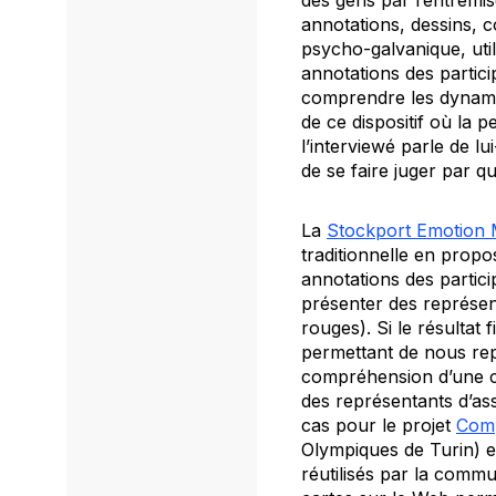
des gens par l’entremise
annotations, dessins, 
psycho-galvanique, ut
annotations des partici
comprendre les dynami
de ce dispositif où la 
l’interviewé parle de l
de se faire juger par q
La
Stockport Emotion
traditionnelle en propos
annotations des partici
présenter des représen
rouges). Si le résultat 
permettant de nous repé
compréhension d’une co
des représentants d’ass
cas pour le projet
Comp
Olympiques de Turin) e
réutilisés par la comm