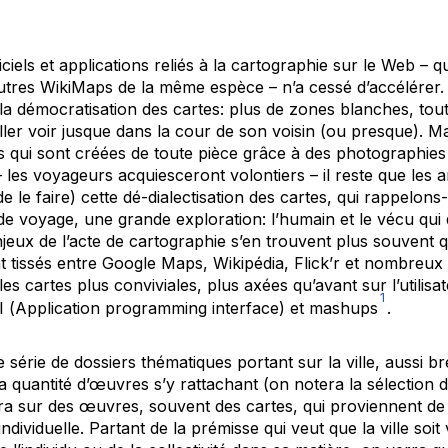
giciels et applications reliés à la cartographie sur le Web –
utres WikiMaps de la même espèce – n’a cessé d’accélérer. 
la démocratisation des cartes: plus de zones blanches, tout
ler voir jusque dans la cour de son voisin (ou presque). Ma
s qui sont créées de toute pièce grâce à des photographies s
 – les voyageurs acquiesceront volontiers – il reste que les a
de le faire) cette dé-dialectisation des cartes, qui rappelons-
de voyage, une grande exploration: l’humain et le vécu qui
eux de l’acte de cartographie s’en trouvent plus souvent 
nt tissés entre Google Maps, Wikipédia, Flick’r et nombreux
les cartes plus conviviales, plus axées qu’avant sur l’utilis
1
 (
Application programming interface
) et
mashups
.
 série de dossiers thématiques portant sur la ville, aussi bre
a quantité d’œuvres s’y rattachant (on notera la sélection
a sur des œuvres, souvent des cartes, qui proviennent de
 individuelle. Partant de la prémisse qui veut que la ville soit