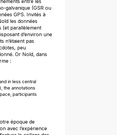
hements entre les
ycho-galvanique (GSR ou
nnées GPS. Invités à
 Nold les données
s (et parallèlement
Disposant d’environ une
ets n’étaient pas
ecdotes, peu
 donné. Or Nold, dans
irme :
nd in less central
, the annotations
pace, participants
notre époque de
ion avec l’expérience