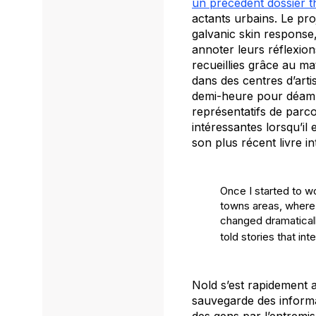
un précédent dossier t
actants urbains. Le pro
galvanic skin response
annoter leurs réflexion
recueillies grâce au ma
dans des centres d’arti
demi-heure pour déambu
représentatifs de parco
intéressantes lorsqu’il
son plus récent livre in
Once I started to wo
towns areas, where 
changed dramaticall
told stories that int
Nold s’est rapidement 
sauvegarde des informat