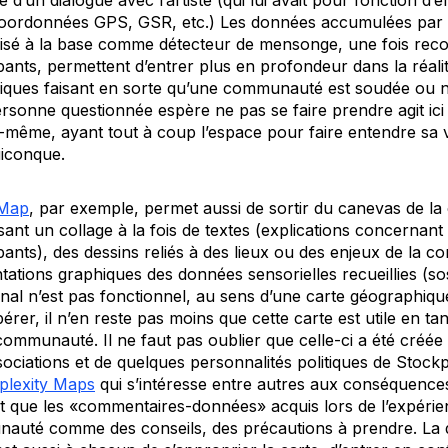
 d’un dialogue avec l’artiste (qui lui avait pour fonction d’e
coordonnées GPS, GSR, etc.) Les données accumulées par l
ilisé à la base comme détecteur de mensonge, une fois re
pants, permettent d’entrer plus en profondeur dans la réalit
ques faisant en sorte qu’une communauté est soudée ou 
personne questionnée espère ne pas se faire prendre agit ici
ui-même, ayant tout à coup l’espace pour faire entendre sa 
uiconque.
 Map
, par exemple, permet aussi de sortir du canevas de la
ant un collage à la fois de textes (explications concernant l
pants), des dessins reliés à des lieux ou des enjeux de la 
tations graphiques des données sensorielles recueillies (s
final n’est pas fonctionnel, au sens d’une carte géographique
rer, il n’en reste pas moins que cette carte est utile en tant
mmunauté. Il ne faut pas oublier que celle-ci a été créée a
ociations et de quelques personnalités politiques de Stock
lexity Maps
qui s’intéresse entre autres aux conséquence
t que les «commentaires-données» acquis lors de l’expérie
unauté comme des conseils, des précautions à prendre. La d