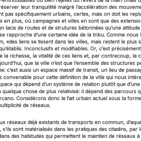
enthousiastes ou bien rejetés du revers de la main (mais ut
réserver leur tranquillité malgré l’accélération des mouvem
t pas spécifiquement urbains, certes, mais on doit les rep
plus en plus, où campagnes et villes en sont que des extensio
un lacis de routes et de strutures bétonnées qu’une attitude
i se rapproche d’une certaine idée de la tribu. Comme nous l
 «des liens se tissent dans les villes, mais restent le plus
 qu’établis. Inconclusifs et modifiables. Or, c’est précisément
la richesse, la vitalité de ces liens et, par contrecoup, la cr
ujourd’hui, que la ville n’est que l’ensemble des structures p
: c’est aussi un espace massif de transit, un lieu de pass
s convenable pour cette définition de la ville qui nous intér
espace qui dépend d’un système de relation plutôt que d’une
n quelque chose de plus relativisé: il dépend des parcours q
arcano. Considérons donc le fait urbain actuel sous la form
ltiplicité de réseaux.
aux réseaux déjà existants de transports en commun, d’aque
), s’ils sont matérialisés dans les pratiques des citadins, pa
 dans des habitudes qui permettent le maintien de réseaux à l