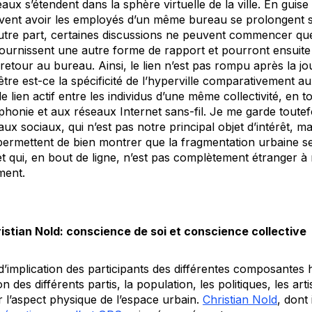
ux s’étendent dans la sphère virtuelle de la ville. En guise
vent avoir les employés d’un même bureau se prolongent 
’autre part, certaines discussions ne peuvent commencer qu
fournissent une autre forme de rapport et pourront ensuite
etour au bureau. Ainsi, le lien n’est pas rompu après la jour
e est-ce la spécificité de l’hyperville comparativement aux v
e lien actif entre les individus d’une même collectivité, en
léphonie et aux réseaux Internet sans-fil. Je me garde toute
aux sociaux, qui n’est pas notre principal objet d’intérêt, m
 permettent de bien montrer que la fragmentation urbaine se 
et qui, en bout de ligne, n’est pas complètement étranger 
ment.
istian Nold: conscience de soi et conscience collective
’implication des participants des différentes composantes h
on des différents partis, la population, les politiques, les ar
er l’aspect physique de l’espace urbain.
Christian Nold
, dont