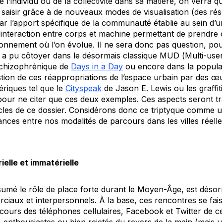
e l’individu ou de la collectivité dans sa matière, on verra 
saisir grâce à de nouveaux modes de visualisation (des rése
 par l’apport spécifique de la communauté établie au sein d’
 l’interaction entre corps et machine permettant de prendre
onnement où l’on évolue. Il ne sera donc pas question, pour 
te a pu côtoyer dans le désormais classique MUD (
Multi-use
 schizophrénique de
Days in a Day
ou encore dans la popula
tion de ces réappropriations de l’espace urbain par des 
ériques tel que le
Cityspeak
de Jason E. Lewis ou les graffi
 pour ne citer que ces deux exemples. Ces aspects seront tr
icles de ce dossier. Considérons donc ce triptyque comme u
ces entre nos modalités de parcours dans les villes réelles
ielle et immatérielle
assumé le rôle de place forte durant le Moyen-Âge, est déso
iaux et interpersonnels. À la base, ces rencontres se faisa
secours des téléphones cellulaires, Facebook et Twitter de 