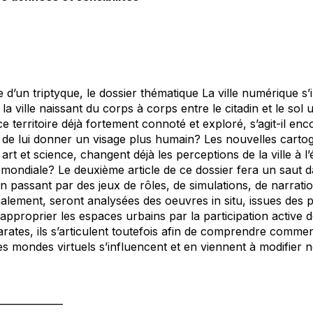
 d’un triptyque, le dossier thématique
La ville numérique
s’
a ville naissant du corps à corps entre le citadin et le sol u
e territoire déjà fortement connoté et exploré, s’agit-il enc
n de lui donner un visage plus humain? Les nouvelles cartog
art et science, changent déjà les perceptions de la ville à l’é
e mondiale? Le deuxième article de ce dossier fera un saut da
 en passant par des jeux de rôles, de simulations, de narrat
nalement, seront analysées des oeuvres
in situ,
issues des p
approprier les espaces urbains par la participation active de
parates, ils s’articulent toutefois afin de comprendre commen
s mondes virtuels s’influencent et en viennent à modifier n
_____________