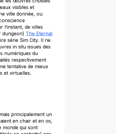
que les œuvres choisies
aux visibles et
une ville donnée, ou
 conscience
l’instant, de villes
r dungeon
)
The Eternal
ire série
Sim City
. Il ne
œuvres
in situ
issues des
tis numériques du
aités respectivement
ne tentative de mieux
 et virtuelles.
rmais principalement un
ient en chair et en os,
ce monde qui sont