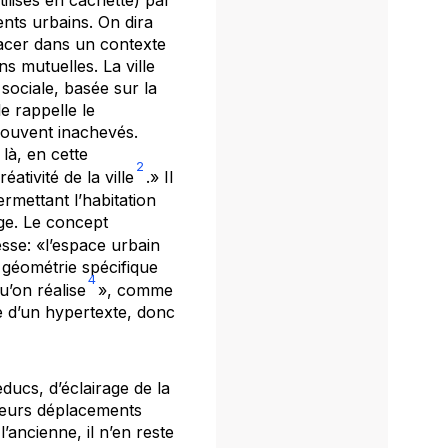
ilisés en cachette) par
ents urbains. On dira
lacer dans un contexte
ns mutuelles. La ville
 sociale, basée sur la
e rappelle le
 souvent inachevés.
 là, en cette
2
éativité de la ville
.» Il
ermettant l’habitation
age. Le concept
esse: «l’espace urbain
 géométrie spécifique
4
u’on réalise
», comme
e d’un hypertexte, donc
ducs, d’éclairage de la
r leurs déplacements
’ancienne, il n’en reste