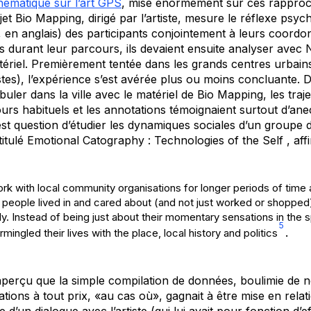
hématique sur l’art GPS
, mise énormément sur ces rapproc
jet
Bio Mapping
, dirigé par l’artiste, mesure le réflexe ps
, en anglais) des participants conjointement à leurs coordo
s durant leur parcours, ils devaient ensuite analyser avec
tériel. Premièrement tentée dans les grands centres urbain
stes), l’expérience s’est avérée plus ou moins concluante. 
ler dans la ville avec le matériel de
Bio Mapping
, les traj
urs habituels et les annotations témoignaient surtout d’an
 est question d’étudier les dynamiques sociales d’un groupe
titulé
Emotional Catography : Technologies of the Self
, aff
rk with local community organisations for longer periods of time a
people lived in and cared about (and not just worked or shopped)
y. Instead of being just about their momentary sensations in the s
5
ermingled their lives with the place, local history and politics
.
aperçu que la simple compilation de données, boulimie de 
ions à tout prix, «au cas où», gagnait à être mise en relat