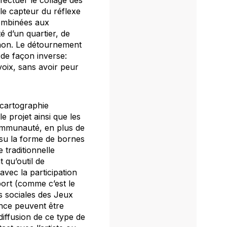
ffectuer le collage des
e capteur du réflexe
combinées aux
é d’un quartier, de
non. Le détournement
 de façon inverse:
voix, sans avoir peur
 cartographie
e projet ainsi que les
communauté, en plus de
osu la forme de bornes
 traditionnelle
 qu’outil de
vec la participation
port (comme c’est le
s sociales des Jeux
nce peuvent être
iffusion de ce type de