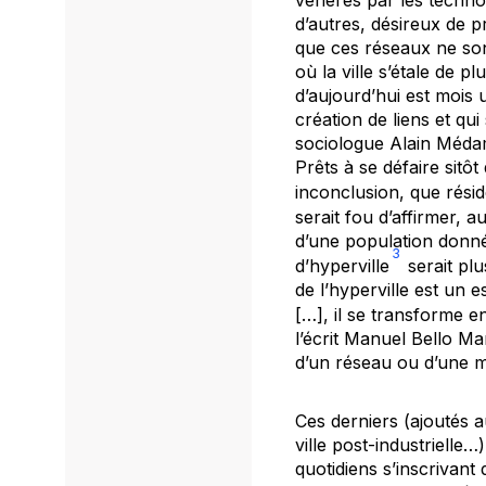
vénérés par les techno-
d’autres, désireux de p
que ces réseaux ne son
où la ville s’étale de 
d’aujourd’hui est mois 
création de liens et qu
sociologue Alain Médam,
Prêts à se défaire sitôt
inconclusion, que réside 
serait fou d’affirmer, a
d’une population donnée
3
d’hyperville
serait plu
de l’hyperville est un 
[…], il se transforme e
l’écrit Manuel Bello M
d’un réseau ou d’une mu
Ces derniers (ajoutés 
ville post-industrielle…
quotidiens s’inscrivant