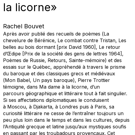
la licorne»
Rachel Bouvet
Après avoir publié des recueils de poèmes (
La
chevelure de Bérénice
,
Le combat contre Tristan
,
Les
belles au bois dormant
[prix David 1960],
Le retour
d’Œdipe
[Prix de la société des gens de lettres 1964],
Poèmes de Russie
,
Retours
,
Sainte-mémoire
) et des
essais sur le Québec, appréhendé à travers le prisme
du baroque et des classiques grecs et médiévaux
(
Mon Babel
,
Un pays baroque
), Pierre Trottier
témoigne, dans
Ma dame à la licorne
, d’un
parcours géographique et littéraire tout à fait singulier.
Si ses affectations diplomatiques le conduisent
à Moscou, à Djakarta, à Londres puis à Paris, sa
curiosité littéraire ne cesse de l’entraîner toujours un
peu plus loin dans le temps et dans les cultures, depuis
l’Antiquité grecque et latine jusqu’aux mystiques soufis
en passant par les troubadours provençaux. Cet