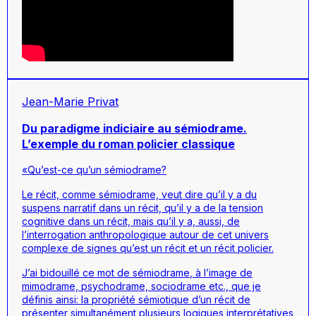
Jean-Marie Privat
Du paradigme indiciaire au sémiodrame.
L’exemple du roman policier classique
«Qu’est-ce qu’un sémiodrame?
Le récit, comme sémiodrame, veut dire qu’il y a du
suspens narratif dans un récit, qu’il y a de la tension
cognitive dans un récit, mais qu’il y a, aussi, de
l’interrogation anthropologique autour de cet univers
complexe de signes qu’est un récit et un récit policier.
J’ai bidouillé ce mot de
sémiodrame
, à l’image de
mimodrame, psychodrame, sociodrame etc., que je
définis ainsi: la propriété sémiotique d’un récit de
présenter simultanément plusieurs logiques interprétatives