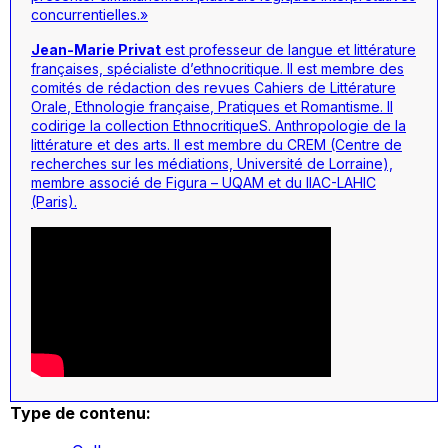
concurrentielles.»
Jean-Marie Privat
est professeur de langue et littérature
françaises, spécialiste d’ethnocritique. Il est membre des
comités de rédaction des revues
Cahiers de Littérature
Orale
,
Ethnologie française
,
Pratiques et Romantisme
. Il
codirige la collection
EthnocritiqueS. Anthropologie de la
littérature et des arts
. Il est membre du CREM (Centre de
recherches sur les médiations, Université de Lorraine),
membre associé de Figura – UQAM et du IIAC-LAHIC
(Paris).
Type de contenu: