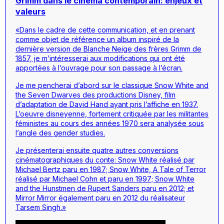
Grimm dans le cinéma contemporain: enjeux et
valeurs
«Dans le cadre de cette communication, et en prenant
comme objet de référence un album inspiré de la
dernière version de
Blanche Neige
des frères Grimm de
1857, je m’intéresserai aux modifications qui ont été
apportées à l’ouvrage pour son passage à l’écran.
Je me pencherai d’abord sur le classique
Snow White and
the Seven Dwarves
des productions Disney, film
d’adaptation de David Hand ayant pris l’affiche en 1937.
L’oeuvre disneyenne, fortement critiquée par les militantes
féministes au cours des années 1970 sera analysée sous
l’angle des
gender studies
.
Je présenterai ensuite quatre autres conversions
cinématographiques du conte:
Snow White
réalisé par
Michael Bertz paru en 1987;
Snow White, A Tale of Terror
réalisé par Michael Cohn et paru en 1997;
Snow White
and the Hunstmen
de Rupert Sanders paru en 2012; et
Mirror Mirror
également paru en 2012 du réalisateur
Tarsem Singh.»