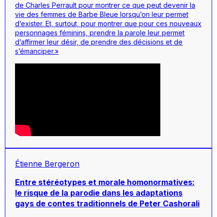
de Charles Perrault pour montrer ce que peut devenir la
vie des femmes de Barbe Bleue lorsqu’on leur permet
d’exister. Et, surtout, pour montrer que pour ces nouveaux
personnages féminins, prendre la parole leur permet
d’affirmer leur désir, de prendre des décisions et de
s’émanciper.»
Étienne Bergeron
Entre stéréotypes et morale homonormatives:
le risque de la parodie dans les adaptations
gays de contes traditionnels de Peter Cashorali