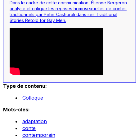
Dans le cadre de cette communication, Étienne Bergeron
analyse et critique les reprises homosexuelles de contes
traditionnels par Peter Cashorali dans ses
Traditional
Stories Retold for Gay Men
.
Type de contenu:
Colloque
Mots-clés:
adaptation
conte
contemporain