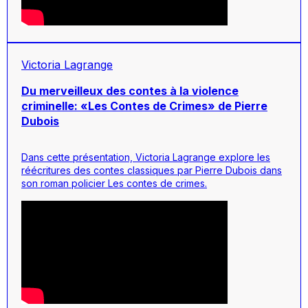
Victoria Lagrange
Du merveilleux des contes à la violence
criminelle: «Les Contes de Crimes» de Pierre
Dubois
Dans cette présentation, Victoria Lagrange explore les
réécritures des contes classiques par Pierre Dubois dans
son roman policier
Les contes de crimes.