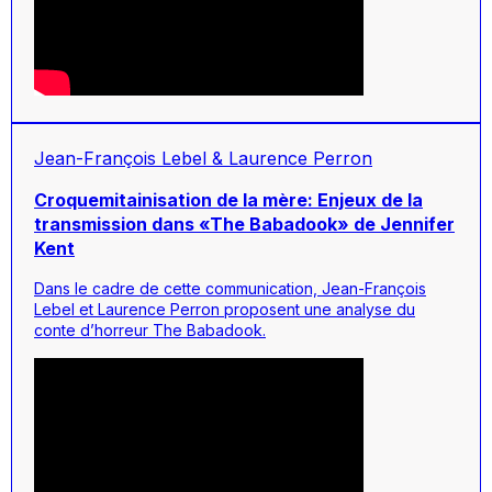
Jean-François Lebel & Laurence Perron
Croquemitainisation de la mère: Enjeux de la
transmission dans «The Babadook» de Jennifer
Kent
Dans le cadre de cette communication, Jean-François
Lebel et Laurence Perron proposent une analyse du
conte d’horreur
The Babadook
.