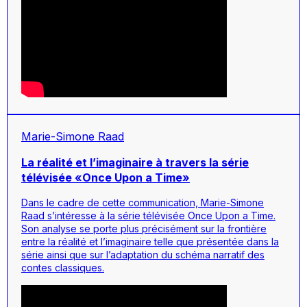
Marie-Simone Raad
La réalité et l’imaginaire à travers la série
télévisée «Once Upon a Time»
Dans le cadre de cette communication, Marie-Simone
Raad s’intéresse à la série télévisée
Once Upon a Time
.
Son analyse se porte plus précisément sur la frontière
entre la réalité et l’imaginaire telle que présentée dans la
série ainsi que sur l’adaptation du schéma narratif des
contes classiques.