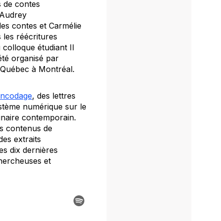
s de contes
Audrey
des contes et Carmélie
 les réécritures
 colloque étudiant
Il
été organisé par
 Québec à Montréal.
Encodage
, des lettres
stème numérique sur le
inaire contemporain.
ns contenus de
es extraits
s dix dernières
chercheuses et