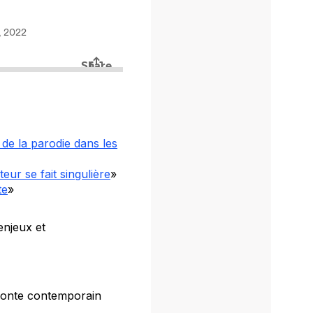
de la parodie dans les
eur se fait singulière
»
te
»
enjeux et
 conte contemporain