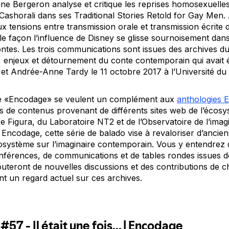
nne Bergeron analyse et critique les reprises homosexuelle
 Cashorali dans ses
Traditional Stories Retold for Gay Men.
x tensions entre transmission orale et transmission écrite 
e façon l’influence de Disney se glisse sournoisement dans
tes. Les trois communications sont issues des archives du
s, enjeux et détournement du conte contemporain
qui avait 
t Andrée-Anne Tardy le 11 octobre 2017 à l’Université du
rie «Encodage» se veulent un complément aux
anthologies 
de contenus provenant de différents sites web de l’écosy
 Figura, du Laboratoire NT2 et de l’Observatoire de l’imag
 Encodage, cette série de balado vise à revaloriser d’ancie
système sur l’imaginaire contemporain. Vous y entendrez d
nférences, de communications et de tables rondes issues de
outeront de nouvelles discussions et des contributions de 
t un regard actuel sur ces archives.