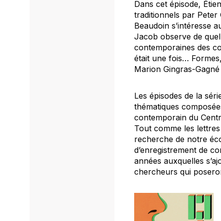
Dans cet épisode, Étie
traditionnels par Peter
Beaudoin s’intéresse au
Jacob observe de quell
contemporaines des con
était une fois… Forme
Marion Gingras-Gagné e
Les épisodes de la sé
thématiques composées 
contemporain du Centre
Tout comme les lettres
recherche de notre éco
d’enregistrement de co
années auxquelles s’aj
chercheurs qui poseron