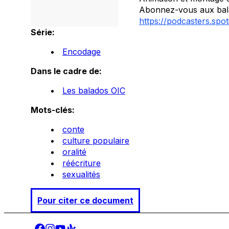
Abonnez-vous aux bala
https://podcasters.spo
Série:
Encodage
Dans le cadre de:
Les balados OIC
Mots-clés:
conte
culture populaire
oralité
réécriture
sexualités
Pour citer ce document