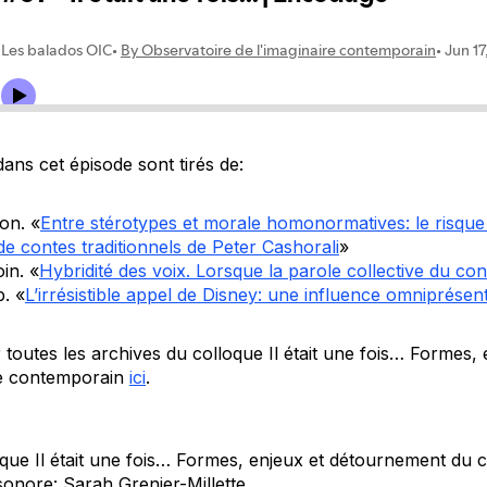
dans cet épisode sont tirés de:
on. «
Entre stérotypes et morale homonormatives: le risque 
de contes traditionnels de Peter Cashorali
»
in. «
Hybridité des voix. Lorsque la parole collective du cont
. «
L’irrésistible appel de Disney: une influence omniprésen
toutes les archives du colloque
Il était une fois… Formes, 
e contemporain
ici
.
oque
Il était une fois… Formes, enjeux et détournement du
onore: Sarah Grenier-Millette