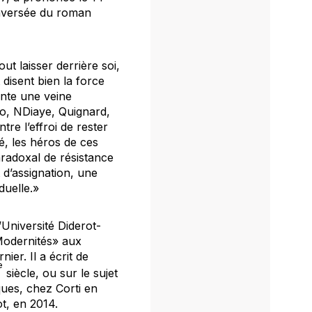
raversée du roman
out laisser derrière soi,
t
disent bien la force
ente une veine
no, NDiaye, Quignard,
tre l’effroi de rester
ité, les héros de ces
aradoxal de résistance
t d’assignation, une
duelle.»
l’Université Diderot-
 «Modernités» aux
ier. Il a écrit de
e
siècle, ou sur le sujet
ques
, chez Corti en
t, en 2014.