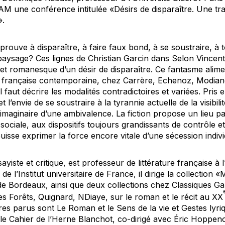
M une conférence intitulée «Désirs de disparaître. Une t
».
éprouve à disparaître, à faire faux bond, à se soustraire, à t
 paysage?
Ces lignes de Christian Garcin dans
Selon Vincen
e et romanesque d’un désir de disparaître. Ce fantasme alim
on française contemporaine, chez Carrère, Echenoz, Modia
faut décrire les modalités contradictoires et variées. Pris en
t l’envie de se soustraire à la tyrannie actuelle de la visibil
imaginaire d’une ambivalence. La fiction propose un lieu p
 sociale, aux dispositifs toujours grandissants de contrôle e
uisse exprimer la force encore vitale d’une sécession indivi
sayiste et critique, est professeur de littérature française à 
e l’Institut universitaire de France, il dirige la collection
de Bordeaux, ainsi que deux collections chez Classiques Garn
es Forêts, Quignard, NDiaye, sur le roman et le récit au XX
itres parus sont
Le Roman et le Sens de la vie
et
Gestes lyri
 le
Cahier de l’Herne Blanchot
, co-dirigé avec Éric Hoppeno