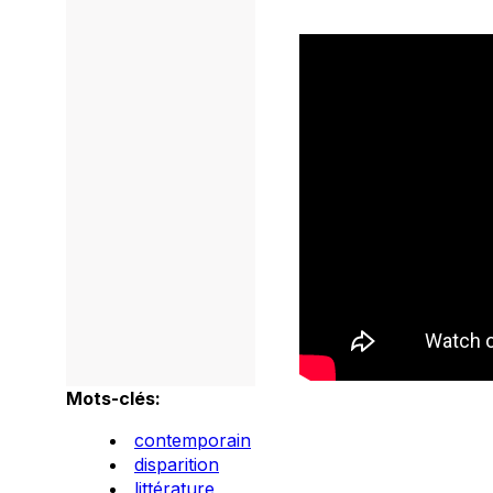
Mots-clés:
contemporain
disparition
littérature