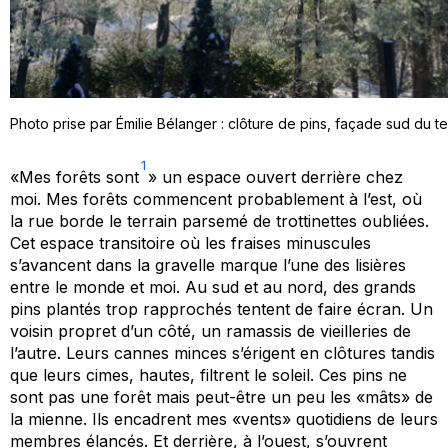
Photo prise par Émilie Bélanger : clôture de pins, façade sud du te
1
«
Mes forêts sont
»
un espace ouvert derrière chez
moi. Mes forêts commencent probablement à l’est, où
la rue borde le terrain parsemé de trottinettes oubliées.
Cet espace
transitoire
où les fraises minuscules
s’avancent dans la gravelle marque l’une des lisières
entre le monde et moi. Au sud et au nord, des grands
pins plantés trop rapprochés tentent de faire écran. Un
voisin propret d’un côté, un ramassis de vieilleries de
l’autre. Leurs cannes minces s’érigent en clôtures tandis
que leurs cimes, hautes, filtrent le soleil. Ces pins ne
sont pas une forêt mais
peut-être un peu
les
«mâts»
de
la mienne. Ils encadrent mes
«
vents
»
quotidiens de leurs
membres élancés. Et derrière, à l’ouest, s’ouvrent