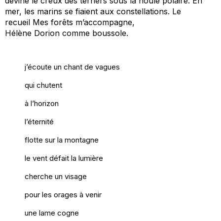
devine le creux des terriers sous la houle polaire. En
mer, les marins se fiaient aux constellations. Le
recueil
Mes forêts
m’accompagne,
Hélène
Dorion
comme boussole.
j’écoute un chant de vagues
qui chutent
à l’horizon
l’éternité
flotte sur la montagne
le vent défait la lumière
cherche un visage
pour les orages à venir
une lame cogne