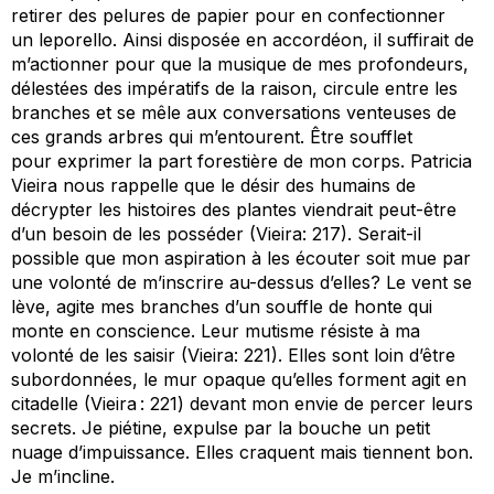
retirer des pelures de papier pour en confectionner
un
leporello
. Ainsi disposée en accordéon, il suffirait d
e
m
’actionner pour que la musique de mes profondeurs,
délestées des impératifs de la raison, circule entre les
branches et se mêle aux conversations venteuses de
ces grands arbres qui m’entourent.
Être
soufflet
pour
exprimer la part forestière de mon corps
.
Patricia
Vieira nous rappelle que le désir des humains de
décrypter les histoires des plantes viendrait peut-être
d’un besoin de les posséder
(Vieira: 217)
.
Serait-il
possible que mon aspiration à les écouter soit mue par
une volonté de m
’inscrire au-dessus d’elles
?
Le vent se
lève, agite mes branches
d’un souffle de honte
qui
monte en
conscien
ce
. Leur mutisme résiste à ma
volonté de les saisir
(Vieira: 221).
Elles sont l
oin d’être
subordonnées, le mur opaque qu’elles forment agit en
citadelle (Vieira : 221) devant mon envie de percer leurs
secrets.
Je
piétine
,
expulse par la bouche un petit
nuage d
’impuissance. Elles
craquent mais tiennent bon.
Je m’incline.