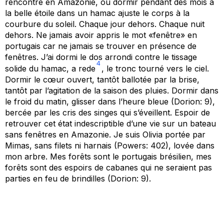
rencontré en Amazonie, où dormir pendant des mois à
la belle étoile dans un hamac ajuste le corps à la
courbure du soleil. Chaque jour dehors. Chaque nuit
dehors. Ne jamais avoir appris le mot
«fenêtre
» en
portugais car ne jamais se trouver en présence de
fenêtres. J’ai dormi le dos arrondi contre le tissage
4
solide du hamac,
a
rede
, le tronc tourné vers le ciel.
Dormir le cœur ouvert, tantôt balloté
e
par la brise,
tantôt par l’agitation
de la saison des pluies. Dormir dans
le froid du matin, glisser dans l’heure bleue (
Dorion
:
9),
bercée par les cris des singes qui s’éveillent. Espoir de
retrouver cet état indescriptible
d’une vie
sur un bateau
sans fenêtres en Amazonie. Je suis Olivia portée par
Mimas, sans filets ni harnais
(
Powers
: 402
)
, lovée dans
mon arbre. Mes forêts sont le portugais
brésilien
, mes
forêts sont des espoirs de cabanes qui ne seraient pas
parties en feu de brindilles (
Dorion
:
9).