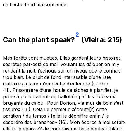
de hache fend ma confiance.
2
Can the plant speak?
(Vieira: 215)
Mes forêts sont muettes. Elles gardent leurs histoires
secrètes par-delà de moi. Voulant les déjouer en m’y
rendant la nuit, j’échoue sur un rivage que je connais
trop bien.
Le bruit de
fond intarissable d’une liste
d’affaires à faire m’empêche d’entendre
(Corbin:
41).
Prisonnière d’u
ne houle de tâches à planifier
, je
peine à porter attention, ballottée par les rouleaux
bruyants du calcul.
Pour
Dorion
, «
le mur de bois s’est
fissuré
» (16). Cela lui permet
d
’«
écoute
[
r
]
cette
partition
/ du temps
/ [elle] je déchiffre enfin
/
le
désordre des branches
» (16). Mon écorce à moi serait-
elle trop épaisse? Je voudrais me faire bouleau blanc,