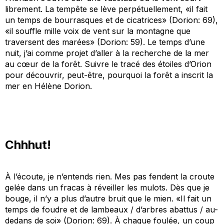
librement. La tempête se lève perpétuellement, «
il fait
un temps de bourrasques et de cicatrices
» (
Dorion
:
69),
«
il souffle mille voix de vent sur la montagne que
traversent des marées
» (
Dorion
:
59). Le temps d’une
nuit, j’ai comme projet d’aller à la recherche de la mer
au cœur de la forêt. Suivre le tracé des étoiles d’Orion
pour découvrir, peut-être, pourquoi la forêt a inscrit la
mer en Hélène
Dorion
.
Chhhut
!
À l’écoute, je n’entends rien. Mes pas fendent la croute
gelée dans un fracas à réveiller les mulots. Dès que je
bouge, il n’y a plus d’autre bruit que le mien. «
Il fait un
temps de foudre et de lambeaux
/ d’arbres abattus
/ au-
dedans de soi
» (
Dorion
:
69). À chaque foulée, un coup